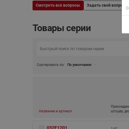
Смотреть все вопросы
Задать свой вопрос
О
Товары серии
Сортировать по:
По умолчанию
Присоедин
Название и артикул
штуцер, д
032F1201
1/4"