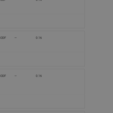
065B82xxR)
Латунные фильтры сетчатые
Ридан (код 065B82xxR)
Воздухоотводчики Airvent-R
Ридан (код 06582xxR)
 ODF
—
0.16
 ODF
—
0.16