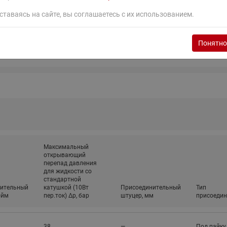
ставаясь на сайте, вы соглашаетесь с их использованием.
Понятно
Максимальный
открывающий
перепад давления
для жидкости со
стандартной
ительный
катушкой (10Вт
Присоединительный
Тип
юйм
пер.ток) ∆p, бар
штуцер, мм
присоедин
38
—
Под пайку