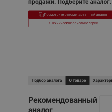
продажи. Подберите аналог.
Электрообогрев
Системы водоснабжения
Посмотрите рекомендованный аналог
Техническое описание серии
Подбор аналога
О товаре
Характер
Рекомендованный
аналог