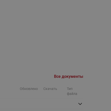
Ридан
ления
С
ые
Трубопроводная арматура
Стальные краны запорно-
регулирующие Ридан
нкты
ра
Стальные краны шаровые
запорные Ридан
Привод электрический АМВ
для шаровых кранов RJIP
Premium (Премиум)
Все документы
Показать все
Краны шаровые чугунные
Обновлено
Скачать
Тип
Ридан
тоты
файла
Латунные краны шаровые
ы
запорные Ридан (код
065B83xxR)