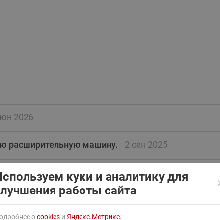
ходовыми клапанами
Преобразователь частот
Ридан RF-101
Узлы холодоснабжения с 3-
ходовыми клапанами
Узлы теплоснабжения с
комбинированным клапаном
AQT(F)-R
июн 2026
ую расширительную машину.
2 сен 2025
 и стоимости поставки соленоидных клапанов EVR 4
Используем куки и аналитику для
улучшения работы сайта
одробнее о
cookies
и
Яндекс.Метрике.