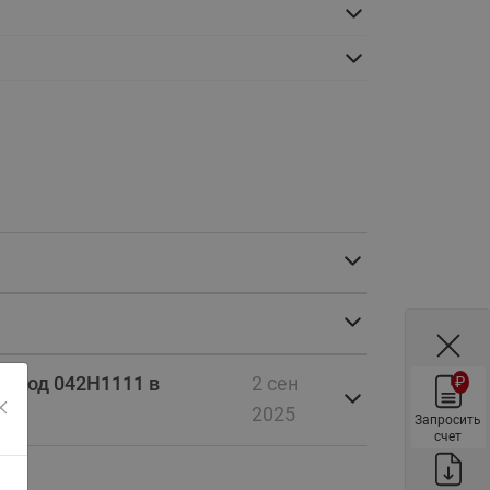
ы
Нержавеющие краны шаровые
запорные Ридан
Затворы дисковые Ридан
Латунные обратные клапаны
Ридан
Чугунные обратные клапаны/
затворы Ридан
Нержавеющие обратные
клапаны Ридан
Фильтры сетчатые Ридан ФСФ
Балансировочные клапаны для
наружных систем
0 код 042Н1111 в
2 сен
₽
Сильфонные компенсаторы
2025
для наружных систем
Запросить
счет
Фильтры сетчатые Ридан ФСФ
для наружных систем