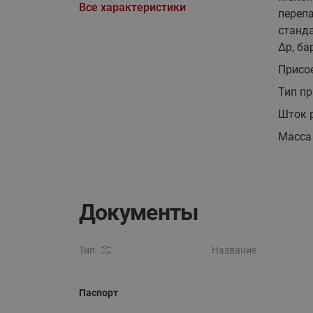
Все характеристики
перепа
станда
∆p, ба
Присо
Тип п
Шток 
Масса 
Документы
Тип
Название
Паспорт