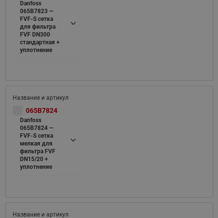
Danfoss
065B7823 —
FVF-S cетка
для фильтра
FVF DN300
стандартная +
уплотнение
065B7824
Danfoss
065B7824 —
FVF-S cетка
мелкая для
фильтра FVF
DN15/20 +
уплотнение