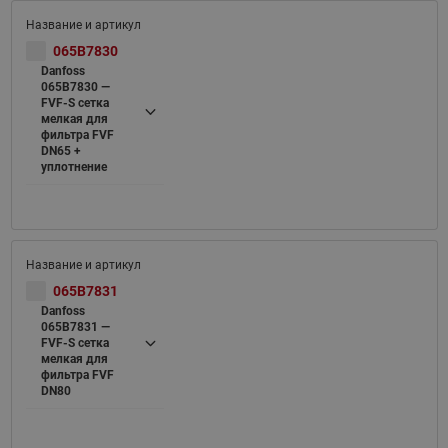
065B7830
Danfoss
065B7830 —
FVF-S cетка
мелкая для
фильтра FVF
DN65 +
уплотнение
065B7831
Danfoss
065B7831 —
FVF-S cетка
мелкая для
фильтра FVF
DN80