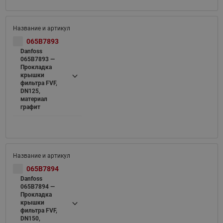
065B7893
Danfoss
065B7893 —
Прокладка
крышки
фильтра FVF,
DN125,
материал
графит
065B7894
Danfoss
065B7894 —
Прокладка
крышки
фильтра FVF,
DN150,