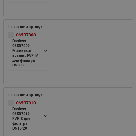
065B7800
Danfoss
065B7800 —
Магнитная
вставка FVF-M
для фильтра
DN300
065B7810
Danfoss
065B7810 —
FVF-S для
фильтра
DN15/20