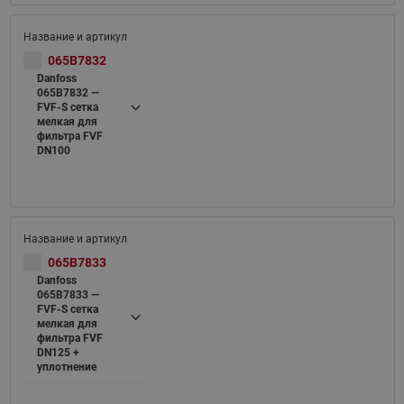
065B7832
Danfoss
065B7832 —
FVF-S cетка
мелкая для
фильтра FVF
DN100
065B7833
Danfoss
065B7833 —
FVF-S cетка
мелкая для
фильтра FVF
DN125 +
уплотнение