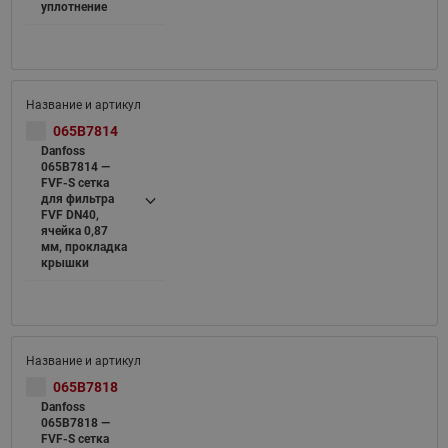
уплотнение
065B7814
Danfoss
065B7814 —
FVF-S cетка
для фильтра
FVF DN40,
ячейка 0,87
мм, прокладка
крышки
065B7818
Danfoss
065B7818 —
FVF-S cетка