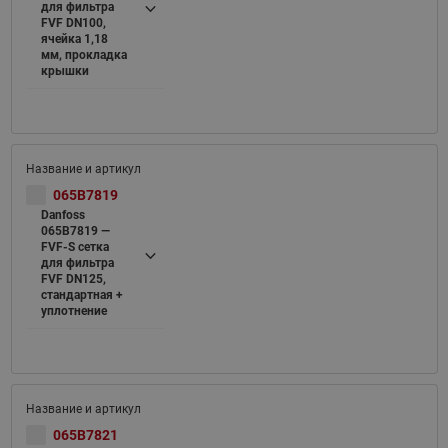
для фильтра
FVF DN100,
ячейка 1,18
мм, прокладка
крышки
065B7819
Danfoss
065B7819 —
FVF-S cетка
для фильтра
FVF DN125,
стандартная +
уплотнение
065B7821