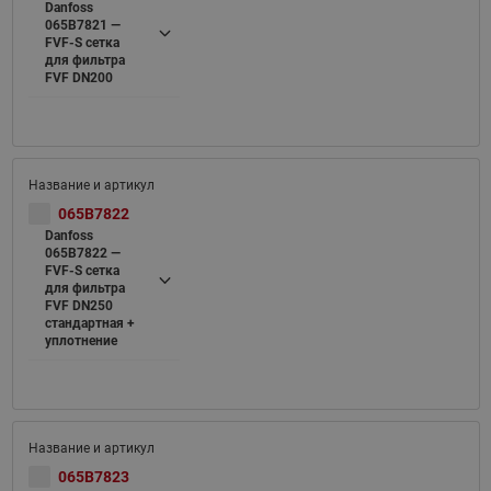
Danfoss
065B7821 —
FVF-S cетка
для фильтра
FVF DN200
065B7822
Danfoss
065B7822 —
FVF-S cетка
для фильтра
FVF DN250
стандартная +
уплотнение
065B7823