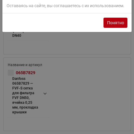
065B7828
Оставаясь на сайте, вы соглашаетесь с их использованием.
Danfoss
065B7828 —
FVF-S cетка
Понятно
мелкая для
фильтра FVF
DN40
065B7829
Danfoss
065B7829 —
FVF-S cетка
для фильтра
FVF DN50,
ячейка 0,25
мм, прокладка
крышки