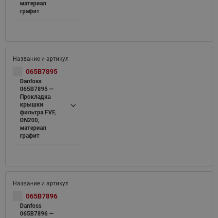
материал
графит
065B7895
Danfoss
065B7895 —
Прокладка
крышки
фильтра FVF,
DN200,
материал
графит
065B7896
Danfoss
065B7896 —