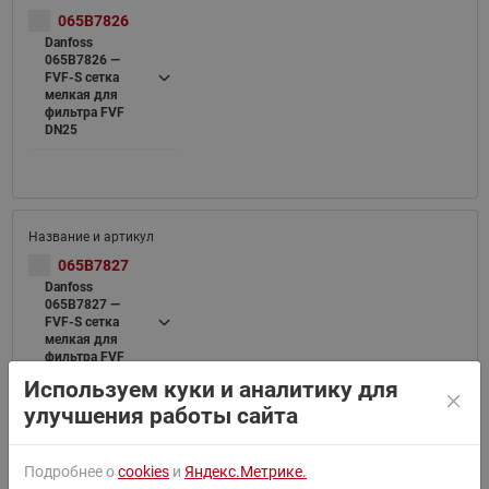
065B7826
Danfoss
065B7826 —
FVF-S cетка
мелкая для
фильтра FVF
DN25
065B7827
Danfoss
065B7827 —
FVF-S cетка
мелкая для
фильтра FVF
DN32
Используем куки и аналитику для
улучшения работы сайта
Подробнее о
cookies
и
Яндекс.Метрике.