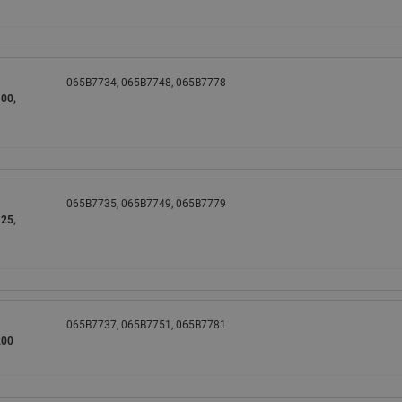
065B7734, 065B7748, 065B7778
00,
065B7735, 065B7749, 065B7779
25,
065B7737, 065B7751, 065B7781
200