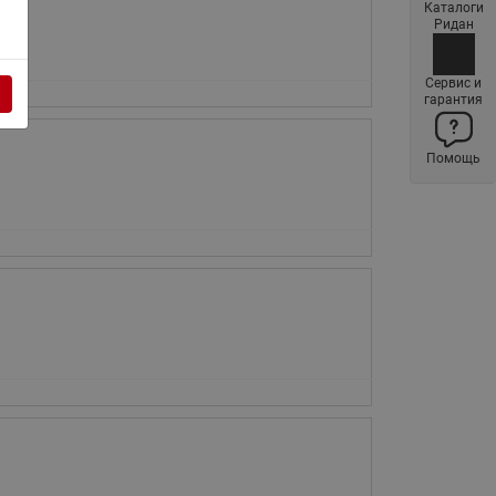
Каталоги
Латунные фильтры сетчатые
Ридан
Ридан (код 065B83xxR)
Нержавеющие фильтры
Сервис и
гарантия
сетчатые Ридан
Воздухоотводчики Airvent-R
Помощь
(Вентиляция) Ридан (код
06583xxR)
Компенсаторы осевые
сильфонные Ридан
Регуляторы давления Ридан
Клапаны редукционные Ридан
Гибкие вставки
Предохранительные клапаны
RSV
Латунные краны шаровые
запорные Ридан (код