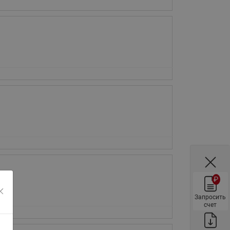
ы
Нержавеющие краны шаровые
запорные Ридан
Затворы дисковые Ридан
Латунные обратные клапаны
Ридан
Чугунные обратные клапаны/
затворы Ридан
Нержавеющие обратные
клапаны Ридан
Фильтры сетчатые Ридан ФСФ
Балансировочные клапаны для
наружных систем
₽
Сильфонные компенсаторы
для наружных систем
Запросить
счет
Фильтры сетчатые Ридан ФСФ
для наружных систем