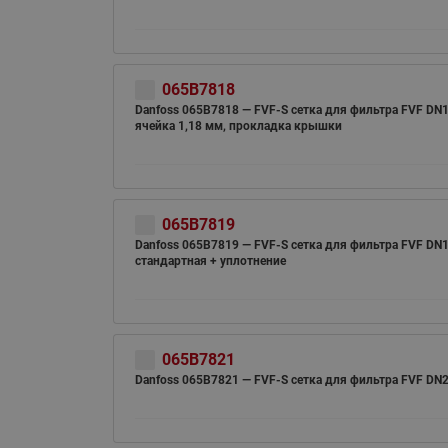
065B7818
Danfoss 065B7818 — FVF-S cетка для фильтра FVF DN1
ячейка 1,18 мм, прокладка крышки
065B7819
Danfoss 065B7819 — FVF-S cетка для фильтра FVF DN1
стандартная + уплотнение
065B7821
Danfoss 065B7821 — FVF-S cетка для фильтра FVF DN