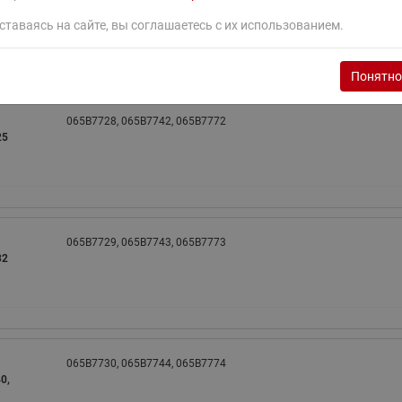
065B7726, 065B7727, 065B7740, 065B7741, 065B7770, 065B7771
ставаясь на сайте, вы соглашаетесь с их использованием.
Понятно
065B7728, 065B7742, 065B7772
25
065B7729, 065B7743, 065B7773
32
065B7730, 065B7744, 065B7774
0,