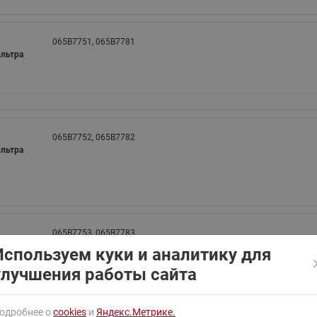
ходовыми клапанами
Преобразователь частот
Ридан RF-101
Узлы холодоснабжения с 3-
065B7751, 065B7781
ходовыми клапанами
ильтра
Узлы теплоснабжения с
комбинированным клапаном
AQT(F)-R
065B7752, 065B7782
ильтра
065B7753, 065B7783
ильтра
Используем куки и аналитику для
улучшения работы сайта
одробнее о
cookies
и
Яндекс.Метрике.