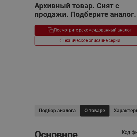
Архивный товар. Снят с
Электрообогрев
Системы водоснабжения
продажи. Подберите аналог.
Посмотрите рекомендованный аналог
Техническое описание серии
Подбор аналога
О товаре
Характер
Основное
Код ф