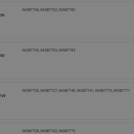
065B7738, 065B7752, 065B7782
250
065B7739, 065B7753, 065B7783
300
065B7726, 065B7727, 065B7740, 065B7741, 065B7770, 065B7771
 FVF
065B7728, 065B7742, 065B7772