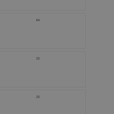
065B82xxR)
Латунные фильтры сетчатые
Ридан (код 065B82xxR)
64
Воздухоотводчики Airvent-R
Ридан (код 06582xxR)
25
25