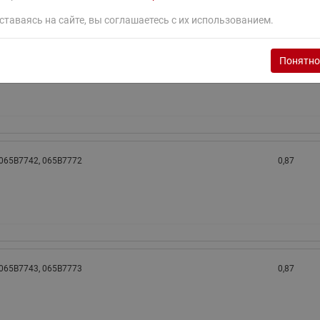
ставаясь на сайте, вы соглашаетесь с их использованием.
Понятно
065B7727, 065B7740, 065B7741, 065B7770, 065B7771
0,54
 065B7742, 065B7772
0,87
 065B7743, 065B7773
0,87