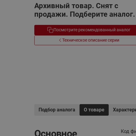
Архивный товар. Снят с
Электрообогрев
Системы водоснабжения
продажи. Подберите аналог.
Посмотрите рекомендованный аналог
Техническое описание серии
Подбор аналога
О товаре
Характер
Основное
Код ф