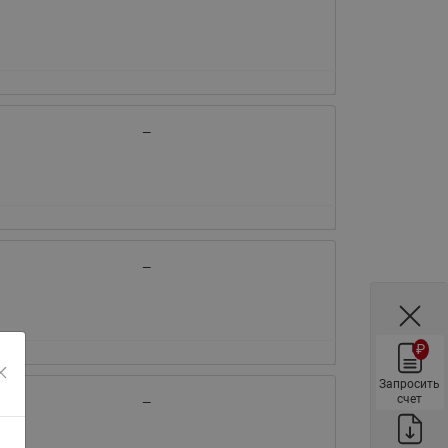
ы
Нержавеющие краны шаровые
запорные Ридан
Затворы дисковые Ридан
Латунные обратные клапаны
Ридан
—
Чугунные обратные клапаны/
затворы Ридан
Нержавеющие обратные
клапаны Ридан
—
Фильтры сетчатые Ридан ФСФ
Балансировочные клапаны для
наружных систем
₽
Сильфонные компенсаторы
для наружных систем
Запросить
счет
—
Фильтры сетчатые Ридан ФСФ
для наружных систем