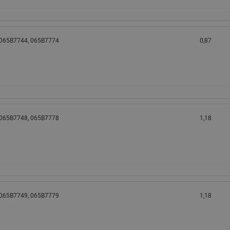
 065B7744, 065B7774
0,87
 065B7748, 065B7778
1,18
 065B7749, 065B7779
1,18