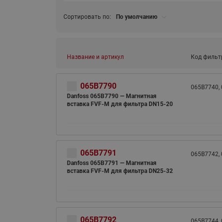
Сортировать по:
По умолчанию
Название и артикул
Код фильт
065B7790
065B7740, 
Danfoss 065B7790 — Магнитная
вставка FVF-M для фильтра DN15-20
065B7791
065B7742, 
Danfoss 065B7791 — Магнитная
вставка FVF-M для фильтра DN25-32
065B7792
065B7744,