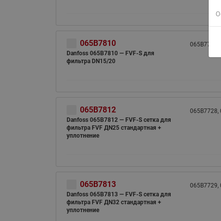
О
065B7810
065B7726, 
Danfoss 065B7810 — FVF-S для
фильтра DN15/20
065B7812
065B7728,
Danfoss 065B7812 — FVF-S cетка для
фильтра FVF ДN25 стандартная +
уплотнение
065B7813
065B7729,
Danfoss 065B7813 — FVF-S cетка для
фильтра FVF ДN32 стандартная +
уплотнение