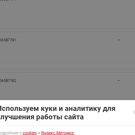
ходовыми клапанами
Преобразователь частот
Ридан RF-101
Узлы холодоснабжения с 3-
ходовыми клапанами
Узлы теплоснабжения с
комбинированным клапаном
 065B7781
—
AQT(F)-R
 065B7782
—
Используем куки и аналитику для
улучшения работы сайта
 065B7783
—
одробнее о
cookies
и
Яндекс.Метрике.