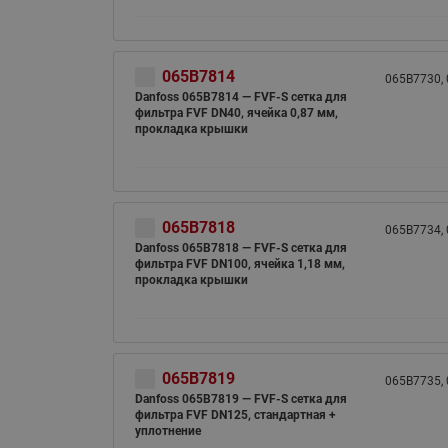
065B7814
065B7730,
Danfoss 065B7814 — FVF-S cетка для
фильтра FVF DN40, ячейка 0,87 мм,
прокладка крышки
065B7818
065B7734,
Danfoss 065B7818 — FVF-S cетка для
фильтра FVF DN100, ячейка 1,18 мм,
прокладка крышки
065B7819
065B7735,
Danfoss 065B7819 — FVF-S cетка для
фильтра FVF DN125, стандартная +
уплотнение