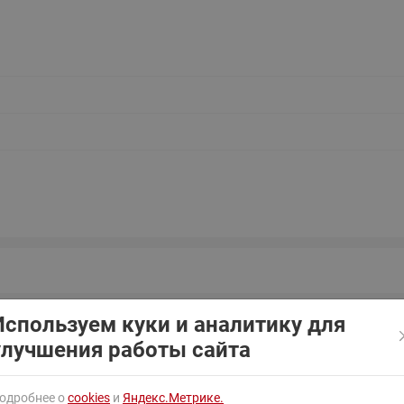
ходовыми клапанами
Преобразователь частот
Ридан RF-101
Узлы холодоснабжения с 3-
ходовыми клапанами
Узлы теплоснабжения с
комбинированным клапаном
AQT(F)-R
Используем куки и аналитику для
улучшения работы сайта
одробнее о
cookies
и
Яндекс.Метрике.