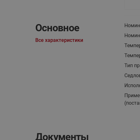
Основное
Номина
Номин
Все характеристики
Темпе
Темпер
Тип пр
Седло
Испол
Приме
(поста
Документы