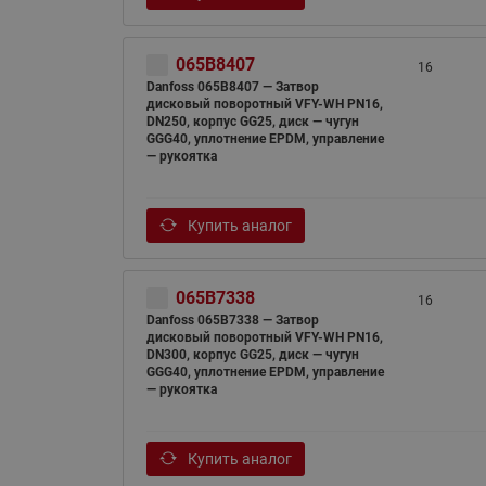
065B8407
16
Danfoss 065B8407 — Затвор
дисковый поворотный VFY-WH PN16,
DN250, корпус GG25, диск — чугун
GGG40, уплотнение EPDM, управление
— рукоятка
Купить аналог
065B7338
16
Danfoss 065B7338 — Затвор
дисковый поворотный VFY-WH PN16,
DN300, корпус GG25, диск — чугун
GGG40, уплотнение EPDM, управление
— рукоятка
Купить аналог