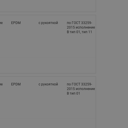
065B82xxR)
Латунные фильтры сетчатые
Ридан (код 065B82xxR)
ие
EPDM
с рукояткой
по ГОСТ 33259-
Воздухоотводчики Airvent-R
2015 исполнение
Ридан (код 06582xxR)
В тип 01, тип 11
ие
EPDM
с рукояткой
по ГОСТ 33259-
2015 исполнение
В тип 01