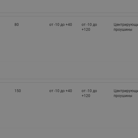
80
от -10 до +40
от -10 до
Центрирующ
+120
проушины
150
от -10 до +40
от -10 до
Центрирующ
+120
проушины