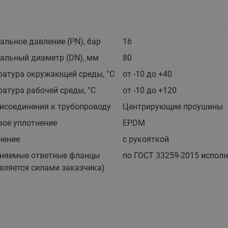
этажные для систем отоп
TDU-R Ридан
Показать все
Квартирные станции ШК
льное давление (PN), бар
16
Ридан
альный диаметр (DN), мм
80
Учёт тепловой энергии
Чиллеры (холодильн
Коллекторы
машины)
ратура окружающей среды, °С
от -10 до +40
Квартирные приборы учёта
распределительные
Чиллеры с воздушным
атура рабочей среды, °С
от -10 до +120
Распределители INDIV
Квартирные тепловые пу
охлаждением конденсато
MyFlat
исоединения к трубопроводу
Центрирующие проушины
Коммерческий (Общедомовой)
серии RCH
учет тепловой энергии
вое уплотнение
EPDM
Показать все
нение
с рукояткой
Автоматизированная система
учета энергоресурсов
няемые ответные фланцы
по ГОСТ 33259-2015 исполне
вляется силами заказчика)
Узлы регулирования
Преобразователи час
приточных установок
Преобразователь частот
Ридан RF-51
Узлы теплоснабжения с 3-