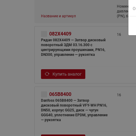
Номиналь
О
давление
Название и артикул
(PN), бар
082X4409
16
Ридан 082X4409 — Затвор дисковый
поворотный ЗДМ 03.16.300 с
центрирующими проушинами, PN16,
DN300, управление — рукоятка
Купить аналог
065B8400
16
Danfoss 065B8400 — Затвор
дисковый поворотный VFY-WH PN16,
DN50, корпус GG25, диск — чугун
GGG40, уплотнение EPDM, управление
— рукоятка