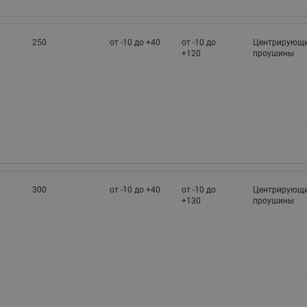
250
от -10 до +40
от -10 до
Центрирующ
+120
проушины
300
от -10 до +40
от -10 до
Центрирующ
+130
проушины