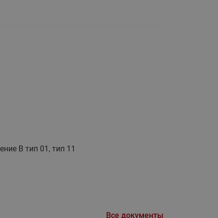
Ридан
ления
С
ые
Трубопроводная арматура
Стальные краны запорно-
регулирующие Ридан
нкты
ра
Стальные краны шаровые
запорные Ридан
Привод электрический АМВ
для шаровых кранов RJIP
Premium (Премиум)
ние В тип 01, тип 11
Показать все
Краны шаровые чугунные
Ридан
тоты
Латунные краны шаровые
ы
запорные Ридан (код
065B83xxR)
Все документы