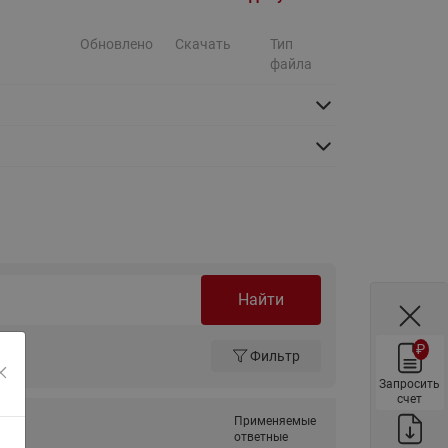
ы
Нержавеющие краны шаровые
запорные Ридан
Обновлено
Скачать
Тип
файла
Затворы дисковые Ридан
Латунные обратные клапаны
Ридан
Чугунные обратные клапаны/
затворы Ридан
Нержавеющие обратные
клапаны Ридан
Фильтры сетчатые Ридан ФСФ
Найти
Балансировочные клапаны для
наружных систем
₽
Фильтр
Сильфонные компенсаторы
для наружных систем
Запросить
счет
Фильтры сетчатые Ридан ФСФ
Применяемые
для наружных систем
ответные