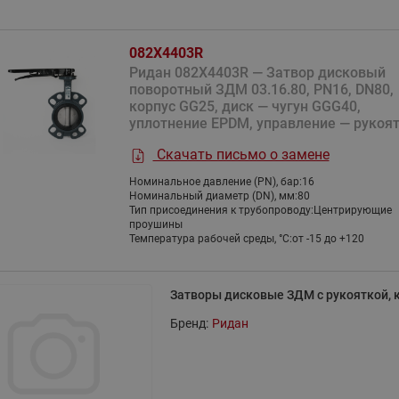
Насосы циркуляционные с
Насосные станции Water
комбинированные
мокрым ротором RW Ридан
тип CW и PW
Клапаны и электроприводы
082X4403R
Насосы одноступенчатые
Насосные станции Water
для автоматизации местных
Ридан 082X4403R — Затвор дисковый
вертикальные ин-лайн RV
тип FS
вентиляционных установок
поворотный ЗДМ 03.16.80, PN16, DN80,
Ридан
Насосные станции Water
корпус GG25, диск — чугун GGG40,
Аксессуары для регулирующих
Насосы вертикальные
тип PM
уплотнение EPDM, управление — рукоя
клапанов
многоступенчатые RMV Ридан
Показать все
Скачать письмо о замене
Дренажная насосная ста
Показать все
Насосы горизонтальные
Номинальное давление (PN), бар:
16
Узел учета огнетушащего
многоступенчатые RMHI Ридан
Номинальный диаметр (DN), мм:
80
вещества
Тип присоединения к трубопроводу:
Центрирующие
Насосы циркуляционные с
проушины
Блочные холодильные
Коллекторы и
Температура рабочей среды, °С:
от -15 до +120
мокрым ротором и
узлы
распределительные 
электронным регулированием
Стандартные блочные
Шкаф с индивидуальным
RWE Ридан
Затворы дисковые ЗДМ с рукояткой,
холодильные узлы Ридан
ввода ШКСО-1 Ридан
Насосы погружные дренажные
Бренд:
Ридан
Узлы распределительные
RD Ридан
этажные для систем
водоснабжения WDU.3R
Узлы распределительные