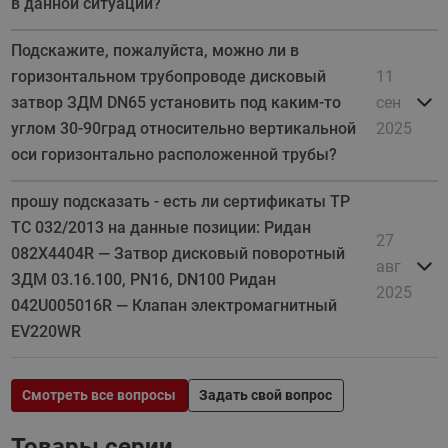
в данной ситуации?
Подскажите, пожалуйста, можно ли в
горизонтальном трубопроводе дисковый
11
затвор ЗДМ DN65 установить под каким-то
сен
углом 30-90град относительно вертикальной
2025
оси горизонтально расположенной трубы?
прошу подсказать - есть ли сертификаты ТР
ТС 032/2013 на данные позиции: Ридан
27
082X4404R — Затвор дисковый поворотный
авг
ЗДМ 03.16.100, PN16, DN100​ Ридан
2025
042U005016R — Клапан электромагнитный
EV220WR
Смотреть все вопросы
Задать свой вопрос
Товары серии