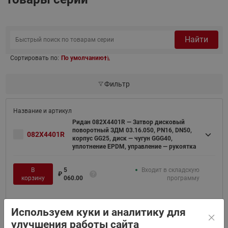
Найти
Сортировать по:
По умолчанию
Фильтр
Ридан 082X4401R — Затвор дисковый
поворотный ЗДМ 03.16.050, PN16, DN50,
082X4401R
корпус GG25, диск — чугун GGG40,
уплотнение EPDM, управление — рукоятка
В
5
Входит в складскую
₽
корзину
060.00
программу
Используем куки и аналитику для
улучшения работы сайта