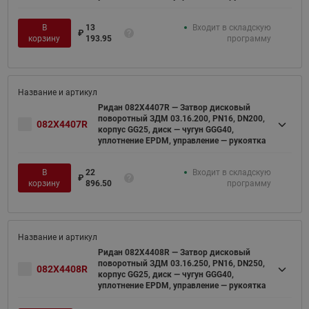
В
13
Входит в складскую
₽
корзину
193.95
программу
Ридан 082X4407R — Затвор дисковый
поворотный ЗДМ 03.16.200, PN16, DN200,
082X4407R
корпус GG25, диск — чугун GGG40,
уплотнение EPDM, управление — рукоятка
В
22
Входит в складскую
₽
корзину
896.50
программу
Ридан 082X4408R — Затвор дисковый
поворотный ЗДМ 03.16.250, PN16, DN250,
082X4408R
корпус GG25, диск — чугун GGG40,
уплотнение EPDM, управление — рукоятка