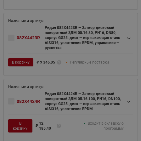
Ридан 082X4423R — Затвор дисковый
поворотный ЗДМ 05.16.80, PN16, DN80,
082X4423R
корпус GG25, диск — нержавеющая сталь
AISI316, уплотнение EPDM, управление —
рукоятка
В корзину
₽
9 346.05
Регулярные поставки
Ридан 082X4424R — Затвор дисковый
поворотный ЗДМ 05.16.100, PN16, DN100,
082X4424R
корпус GG25, диск — нержавеющая сталь
AISI316, уплотнение EPDM
В
12
Входит в складскую
₽
корзину
185.40
программу