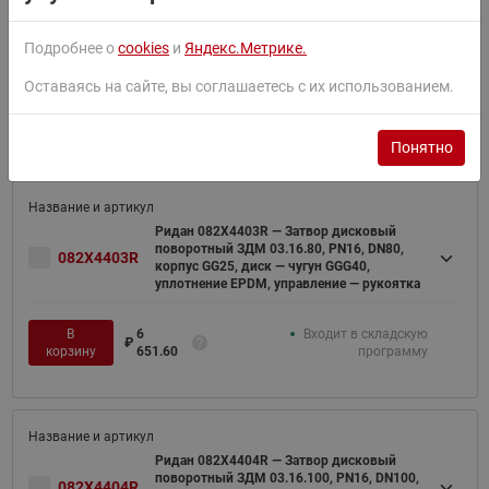
Ридан 082X4402R — Затвор дисковый
поворотный ЗДМ 03.16.65, PN16, DN65,
082X4402R
корпус GG25, диск — чугун GGG40,
Подробнее о
cookies
и
Яндекс.Метрике.
уплотнение EPDM, управление — рукоятка
Оставаясь на сайте, вы соглашаетесь с их использованием.
В
5
Входит в складскую
₽
корзину
566.00
программу
Понятно
Ридан 082X4403R — Затвор дисковый
поворотный ЗДМ 03.16.80, PN16, DN80,
082X4403R
корпус GG25, диск — чугун GGG40,
уплотнение EPDM, управление — рукоятка
В
6
Входит в складскую
₽
корзину
651.60
программу
Ридан 082X4404R — Затвор дисковый
поворотный ЗДМ 03.16.100, PN16, DN100,
082X4404R