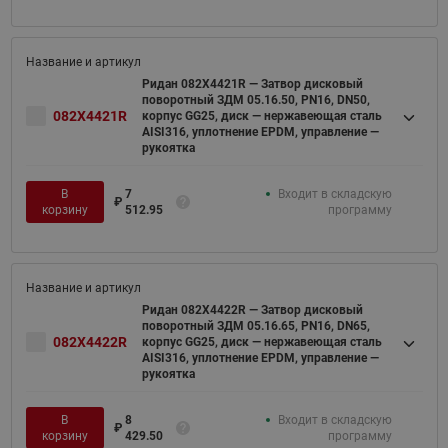
Ридан 082X4421R — Затвор дисковый
поворотный ЗДМ 05.16.50, PN16, DN50,
082X4421R
корпус GG25, диск — нержавеющая сталь
AISI316, уплотнение EPDM, управление —
рукоятка
В
7
Входит в складскую
₽
корзину
512.95
программу
Ридан 082X4422R — Затвор дисковый
поворотный ЗДМ 05.16.65, PN16, DN65,
082X4422R
корпус GG25, диск — нержавеющая сталь
AISI316, уплотнение EPDM, управление —
рукоятка
В
8
Входит в складскую
₽
корзину
429.50
программу