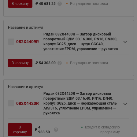
В корзину
₽
40 681.25
Регулярные поставки
Ридан 082X4409R — Затвор дисковый
поворотный ЗДМ 03.16.300, PN16, DN300,
082X4409R
корпус GG25, диск — чугун GGG40,
уплотнение EPDM, управление — рукоятка
В корзину
₽
54 303.00
Регулярные поставки
Ридан 082X4420R — Затвор дисковый
поворотный ЗДМ 03.16.40, PN16, DN40,
082X4420R
корпус GG25, диск — нержавеющая сталь
AISI316, уплотнение EPDM, управление —
рукоятка
В
4
Входит в складскую
₽
корзину
933.50
программу