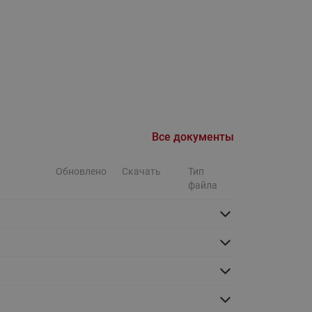
Ридан
ления
С
ые
Трубопроводная арматура
Стальные краны запорно-
регулирующие Ридан
нкты
ра
Все документы
Стальные краны шаровые
запорные Ридан
Обновлено
Скачать
Тип
Привод электрический АМВ
файла
для шаровых кранов RJIP
Premium (Премиум)
Показать все
Краны шаровые чугунные
Ридан
тоты
Латунные краны шаровые
ы
запорные Ридан (код
065B83xxR)