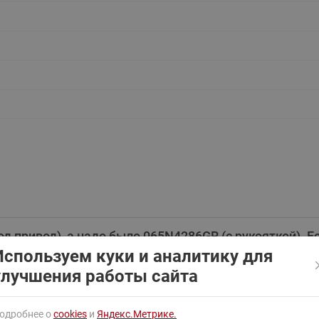
ходовыми клапанами
Преобразователь частот
Ридан RF-101
Узлы холодоснабжения с 3-
ходовыми клапанами
Узлы теплоснабжения с
комбинированным клапаном
AQT(F)-R
д привод), а надо было 065N4286GR (с рукояткой). 
Используем куки и аналитику для
N0337R ?
улучшения работы сайта
й АМВ без блока управления, напряжение питания 3
электр-д. Включать собираемся кнопками из соседн
одробнее о
cookies
и
Яндекс.Метрике.