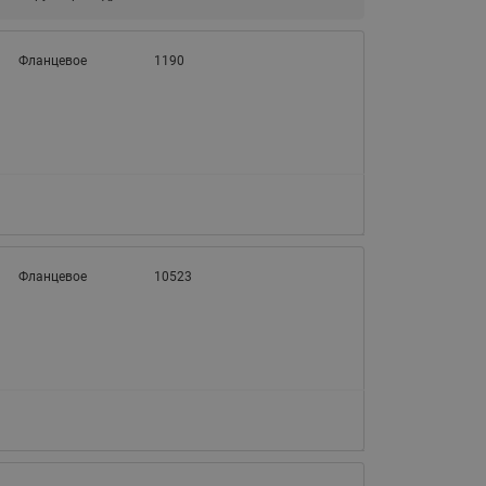
065B82xxR)
Латунные фильтры сетчатые
Ридан (код 065B82xxR)
Фланцевое
1190
Воздухоотводчики Airvent-R
Ридан (код 06582xxR)
Фланцевое
10523