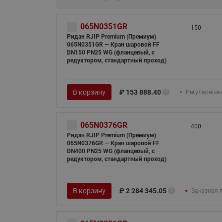
065N0351GR
150
Ридан RJIP Premium (Премиум)
065N0351GR — Кран шаровой FF
DN150 PN25 WG (фланцевый, с
редуктором, стандартный проход)
В корзину
₽
153 888.40
Регулярные 
065N0376GR
400
Ридан RJIP Premium (Премиум)
065N0376GR — Кран шаровой FF
DN400 PN25 WG (фланцевый, с
редуктором, стандартный проход)
В корзину
₽
2 284 345.05
Заказная 