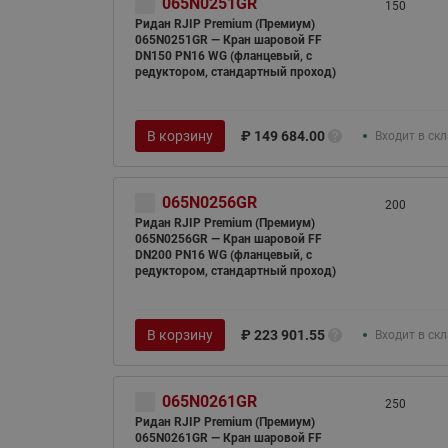
065N0251GR
150
Ридан RJIP Premium (Премиум)
065N0251GR — Кран шаровой FF
DN150 PN16 WG (фланцевый, с
редуктором, стандартный проход)
В корзину
₽
149 684.00
Входит в ск
065N0256GR
200
Ридан RJIP Premium (Премиум)
065N0256GR — Кран шаровой FF
DN200 PN16 WG (фланцевый, с
редуктором, стандартный проход)
В корзину
₽
223 901.55
Входит в ск
065N0261GR
250
Ридан RJIP Premium (Премиум)
065N0261GR — Кран шаровой FF