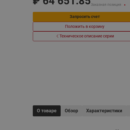
₽
64 651.85
Электрообогрев
Заказная позиция
Системы водоснабжения
Запросить счет
Положить в корзину
Техническое описание серии
О товаре
Обзор
Характеристики