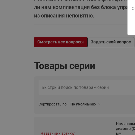
ли нам комплектация без блока управл
О
из описания непонятно.
Смотреть все вопросы
Задать свой вопрос
Товары серии
Сортировать по:
По умолчанию
Номиналь
диаметр (D
Название и артикул
мм