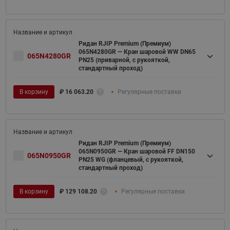
Ридан RJIP Premium (Премиум)
065N4280GR — Кран шаровой WW DN65
065N4280GR
PN25 (приварной, с рукояткой,
стандартный проход)
В корзину
₽
16 063.20
Регулярные поставки
Ридан RJIP Premium (Премиум)
065N0950GR — Кран шаровой FF DN150
065N0950GR
PN25 WG (фланцевый, с рукояткой,
стандартный проход)
В корзину
₽
129 108.20
Регулярные поставки