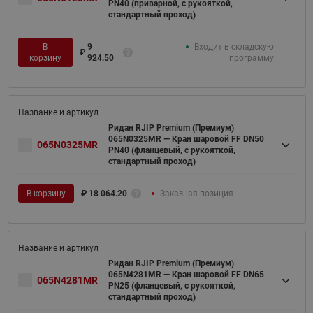
PN40 (приварной, с рукояткой,
стандартный проход)
В
9
Входит в складскую
₽
корзину
924.50
программу
Ридан RJIP Premium (Премиум)
065N0325MR — Кран шаровой FF DN50
065N0325MR
PN40 (фланцевый, с рукояткой,
стандартный проход)
В корзину
₽
18 064.20
Заказная позиция
Ридан RJIP Premium (Премиум)
065N4281MR — Кран шаровой FF DN65
065N4281MR
PN25 (фланцевый, с рукояткой,
стандартный проход)