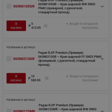
Ридан RJIP Premium (Премиум)
065N0105GR — Кран шаровой WW DN20
065N0105GR
PN40 (приварной, с рукояткой,
стандартный проход)
В
5
Входит в складскую
₽
корзину
413.05
программу
Ридан RJIP Premium (Премиум)
065N0310GR — Кран шаровой FF DN25 PN40
065N0310GR
(фланцевый, с рукояткой, стандартный
проход)
В
10
Входит в складскую
₽
корзину
580.00
программу
Ридан RJIP Premium (Премиум)
065N0125MR — Кран шаровой WW DN50
065N0125MR