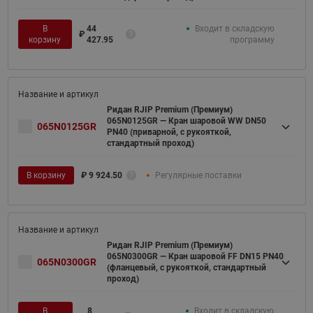
В
44
Входит в складскую
₽
корзину
427.95
программу
Ридан RJIP Premium (Премиум)
065N0125GR — Кран шаровой WW DN50
065N0125GR
PN40 (приварной, с рукояткой,
стандартный проход)
В корзину
₽
9 924.50
Регулярные поставки
Ридан RJIP Premium (Премиум)
065N0300GR — Кран шаровой FF DN15 PN40
065N0300GR
(фланцевый, с рукояткой, стандартный
проход)
В
8
Входит в складскую