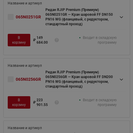
Ридан RJIP Premium (Премиум)
065N0251GR — Кран шаровой FF DN150
065N0251GR
PN16 WG (фланцевый, с редуктором,
стандартный проход)
В
149
Входит в складскую
₽
корзину
684.00
программу
Ридан RJIP Premium (Премиум)
065N0256GR — Кран шаровой FF DN200
065N0256GR
PN16 WG (фланцевый, с редуктором,
стандартный проход)
В
223
Входит в складскую
₽
корзину
901.55
программу