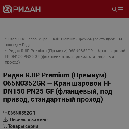
Стальные шаровые краны RJiP Premium (Премиум) со стандартным
проходом Ридан
Ридан RJIP Premium (Премиум) 065N0352GR — Кран шаровой
FF DN150 PN25 GF (фланцевый, под привод, стандартный
проход)
Ридан RJIP Premium (Премиум)
065N0352GR — Кран шаровой FF
DN150 PN25 GF (фланцевый, под
привод, стандартный проход)
065N0352GR
Письмо о замене
Товары серии