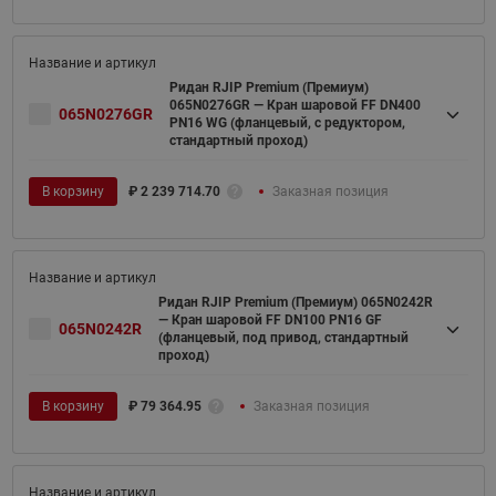
Ридан RJIP Premium (Премиум)
065N0276GR — Кран шаровой FF DN400
065N0276GR
PN16 WG (фланцевый, с редуктором,
стандартный проход)
В корзину
₽
2 239 714.70
Заказная позиция
Ридан RJIP Premium (Премиум) 065N0242R
— Кран шаровой FF DN100 PN16 GF
065N0242R
(фланцевый, под привод, стандартный
проход)
В корзину
₽
79 364.95
Заказная позиция