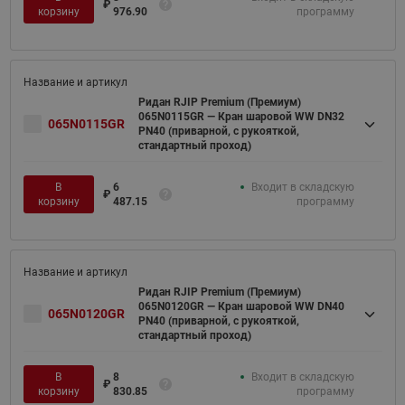
₽
корзину
976.90
программу
Ридан RJIP Premium (Премиум)
065N0115GR — Кран шаровой WW DN32
065N0115GR
PN40 (приварной, с рукояткой,
стандартный проход)
В
6
Входит в складскую
₽
корзину
487.15
программу
Ридан RJIP Premium (Премиум)
065N0120GR — Кран шаровой WW DN40
065N0120GR
PN40 (приварной, с рукояткой,
стандартный проход)
В
8
Входит в складскую
₽
корзину
830.85
программу