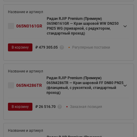
Ридан RJIP Premium (Премиум)
065N0161GR — Кран шаровой WW DN250
065N0161GR
PN25 WG (приварной, с редуктором,
стандартный проход)
В корзину
₽
479 305.05
Регулярные поставки
Ридан RJIP Premium (Премиум)
065N4286TR — Кран шаровой FF DN80 PN25
065N4286TR
(фланцевый, с рукояткой, стандартный
проход)
В корзину
₽
26 516.70
Заказная позиция