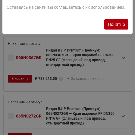
PN16 GF (фланцевый, под привод,
стандартный проход)
Оставаясь на сайте, вы соглашаетесь с их использованием.
В корзину
₽
722 832.50
Заказная позиция
Понятно
Ридан RJIP Premium (Премиум)
065N0367GR — Кран шаровой FF DN300
065N0367GR
PN25 GF (фланцевый, под привод,
стандартный проход)
В корзину
₽
733 213.55
Заказная позиция
Ридан RJIP Premium (Премиум)
065N0272GR — Кран шаровой FF DN350
065N0272GR
PN16 GF (фланцевый, под привод,
стандартный проход)