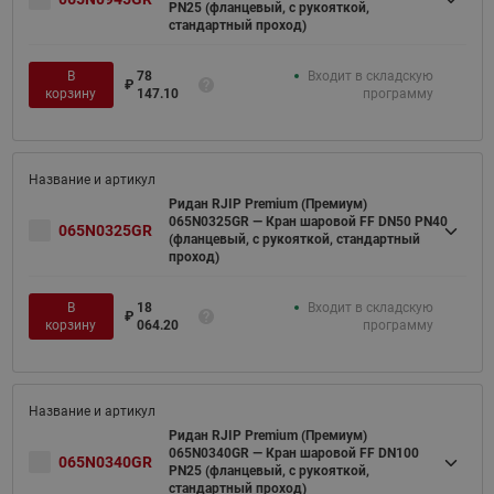
PN25 (фланцевый, с рукояткой,
стандартный проход)
В
78
Входит в складскую
₽
корзину
147.10
программу
Ридан RJIP Premium (Премиум)
065N0325GR — Кран шаровой FF DN50 PN40
065N0325GR
(фланцевый, с рукояткой, стандартный
проход)
В
18
Входит в складскую
₽
корзину
064.20
программу
Ридан RJIP Premium (Премиум)
065N0340GR — Кран шаровой FF DN100
065N0340GR
PN25 (фланцевый, с рукояткой,
стандартный проход)