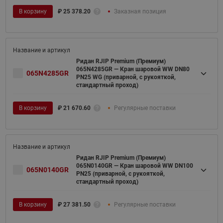
В корзину
₽
25 378.20
Заказная позиция
Ридан RJIP Premium (Премиум)
065N4285GR — Кран шаровой WW DN80
065N4285GR
PN25 WG (приварной, с рукояткой,
стандартный проход)
В корзину
₽
21 670.60
Регулярные поставки
Ридан RJIP Premium (Премиум)
065N0140GR — Кран шаровой WW DN100
065N0140GR
PN25 (приварной, с рукояткой,
стандартный проход)
В корзину
₽
27 381.50
Регулярные поставки