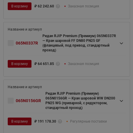
В корзину
₽
62 242.60
Заказная позиция
Ридан RJIP Premium (Премиум) 065N0337R
— Кран шаровой FF DN80 PN25 GF
065N0337R
(фланцевый, под привод, стандартный
проход)
В корзину
₽
64 651.85
Заказная позиция
Ридан RJIP Premium (Премиум)
065N0156GR — Кран шаровой WW DN200
065N0156GR
PN25 WG (приварной, с редуктором,
стандартный проход)
В корзину
₽
191 178.30
Регулярные поставки