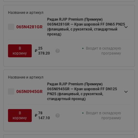
Ридан RJIP Premium (Премиум)
065N4281GR — Кран шаровой FF DN65 PN25
065N4281GR
(фланцевый, с рукояткой, стандартный
проход)
В
25
Входит в складскую
₽
корзину
378.20
программу
Ридан RJIP Premium (Премиум)
065N0945GR — Кран шаровой FF DN125
065N0945GR
PN25 (фланцевый, с рукояткой,
стандартный проход)
В
78
Входит в складскую
₽
корзину
147.10
программу