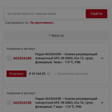
Найти
Сортировать по:
По умолчанию
Фильтр
Ридан 065Z0428R — Клапан регулирующий
065Z0428R
поворотный HFE-3R DN20, Kvs 12, чугун,
фланцевый, Тмакс - 110 ℃, PN6
В корзину
₽
29 344.55
Регулярные поставки
Ридан 065Z0429R — Клапан регулирующий
065Z0429R
поворотный HFE-3R DN25, Kvs 18, чугун,
фланцевый, Т макс - 110 ℃, PN6