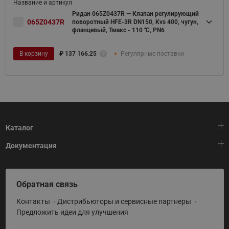
Ридан 065Z0437R — Клапан регулирующий
065Z0437R
поворотный HFE-3R DN150, Kvs 400, чугун,
фланцевый, Тмакс - 110 ℃, PN6
В корзину
₽
137 166.25
Регулярные поставки
Каталог
Документация
Тепловая автоматика
Холодильная техника
HeatPlatform (Тепловая платформа)
Обратная связь
Приводная техника
Полезные программы и инструменты
Контакты
Дистрибьюторы и сервисные партнеры
Промышленная автоматика
Условия поставки
Предложить идеи для улучшения
Теплый пол и снеготаяние
Политика по использованию ТЗ Ридан