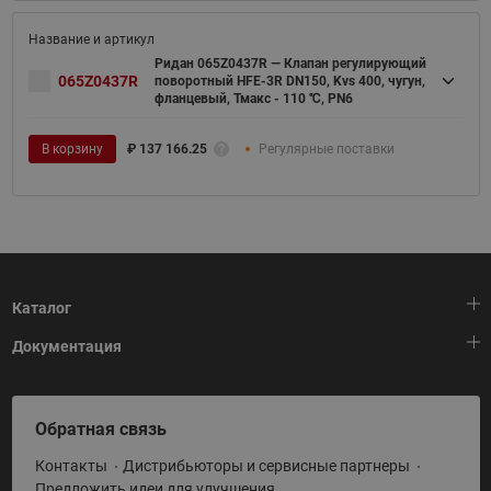
Ридан 065Z0437R — Клапан регулирующий
065Z0437R
поворотный HFE-3R DN150, Kvs 400, чугун,
фланцевый, Тмакс - 110 ℃, PN6
В корзину
₽
137 166.25
Регулярные поставки
Каталог
Документация
Тепловая автоматика
Холодильная техника
HeatPlatform (Тепловая платформа)
Обратная связь
Приводная техника
Полезные программы и инструменты
Контакты
Дистрибьюторы и сервисные партнеры
Промышленная автоматика
Условия поставки
Предложить идеи для улучшения