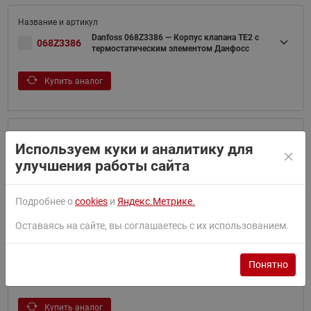
Danfoss 068Z3386 — Корпус клапана TE2 с
068Z3386
термостатическим элементом Данфосс
Купить аналог
Используем куки и аналитику для
Danfoss 068Z3389 — Корпус клапана TE2 с
068Z3389
термостатическим элементом Данфосс
улучшения работы сайта
Смотреть похожие товары
Подробнее о
cookies
и
Яндекс.Метрике.
Оставаясь на сайте, вы соглашаетесь с их использованием.
Понятно
Danfoss 068Z3414 — Корпус клапана T2 с
068Z3414
термостатическим элементом Данфосс
Купить аналог