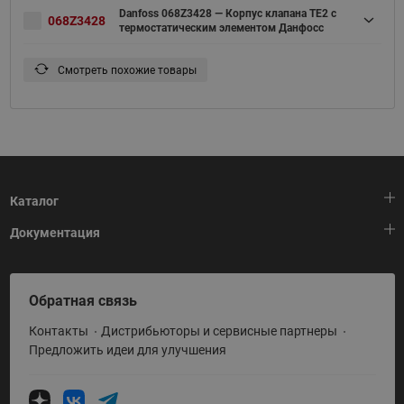
Danfoss 068Z3428 — Корпус клапана TE2 с
068Z3428
термостатическим элементом Данфосс
Смотреть похожие товары
Каталог
Документация
Тепловая автоматика
Холодильная техника
HeatPlatform (Тепловая платформа)
Обратная связь
Приводная техника
Полезные программы и инструменты
Контакты
Дистрибьюторы и сервисные партнеры
Промышленная автоматика
Условия поставки
Предложить идеи для улучшения
Теплый пол и снеготаяние
Политика по использованию ТЗ Ридан
Теплообменное оборудование