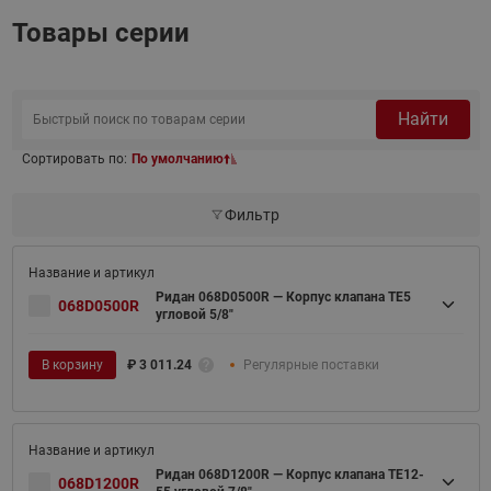
Товары серии
Найти
Сортировать по:
По умолчанию
Фильтр
Ридан 068D0500R — Корпус клапана TE5
068D0500R
угловой 5/8"
В корзину
₽
3 011.24
Регулярные поставки
Ридан 068D1200R — Корпус клапана TE12-
068D1200R