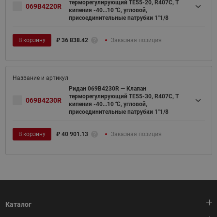
терморегулирующий TE55-20, R407C, T
069B4220R
кипения -40...10 ℃, угловой,
присоединительные патрубки 1"1/8
В корзину
₽
36 838.42
Заказная позиция
Ридан 069B4230R — Клапан
терморегулирующий TE55-30, R407C, T
069B4230R
кипения -40...10 ℃, угловой,
присоединительные патрубки 1"1/8
В корзину
₽
40 901.13
Заказная позиция
Каталог