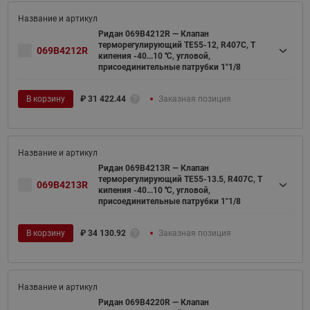
Ридан 069B4212R — Клапан
терморегулирующий TE55-12, R407C, T
069B4212R
кипения -40...10 ℃, угловой,
присоединительные патрубки 1"1/8
В корзину
₽
31 422.44
Заказная позиция
Ридан 069B4213R — Клапан
терморегулирующий TE55-13.5, R407C, T
069B4213R
кипения -40...10 ℃, угловой,
присоединительные патрубки 1"1/8
В корзину
₽
34 130.92
Заказная позиция
Ридан 069B4220R — Клапан