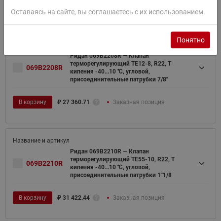
В корзину
₽
26 006.47
Заказная позиция
Оставаясь на сайте, вы соглашаетесь с их использованием.
Понятно
Ридан 069B2208R — Клапан
терморегулирующий TE12-8, R22, T
069B2208R
кипения -40...10 ℃, угловой,
присоединительные патрубки 7/8"
В корзину
₽
27 360.71
Заказная позиция
Ридан 069B2210R — Клапан
терморегулирующий TE55-10, R22, T
069B2210R
кипения -40...10 ℃, угловой,
присоединительные патрубки 1"1/8
В корзину
₽
31 422.44
Заказная позиция