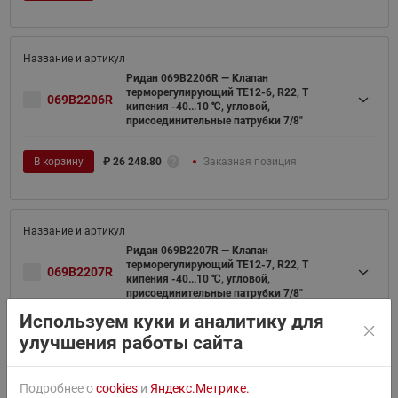
Ридан 069B2206R — Клапан
терморегулирующий TE12-6, R22, T
069B2206R
кипения -40...10 ℃, угловой,
присоединительные патрубки 7/8"
В корзину
₽
26 248.80
Заказная позиция
Ридан 069B2207R — Клапан
терморегулирующий TE12-7, R22, T
069B2207R
кипения -40...10 ℃, угловой,
присоединительные патрубки 7/8"
Используем куки и аналитику для
В корзину
₽
26 248.80
Заказная позиция
улучшения работы сайта
Подробнее о
cookies
и
Яндекс.Метрике.