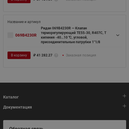
Ридан 069B4230R — Клапан
терморегулирующий TE55-30, R407C, T
069B4230R
кипения -40...10 ℃, угловой,
присоединительные патрубки 1"1/8
В корзину
₽
41 282.27
Заказная позиция
Каталог
Документация
Тепловая автоматика
Холодильная техника
HeatPlatform (Тепловая платформа)
Обратная связь