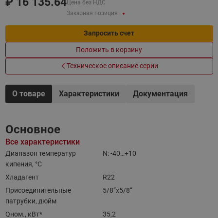
₽
16 135.64
Цена без НДС
Заказная позиция
Запросить счет
Положить в корзину
Техническое описание серии
О товаре
Характеристики
Документация
Основное
Все характеристики
Диапазон температур
N: -40…+10
кипения, °C
Хладагент
R22
Присоединительные
5/8“x5/8“
патрубки, дюйм
Qном., кВт*
35,2