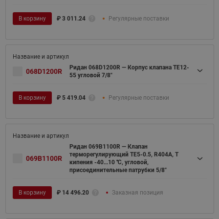
В корзину
₽
3 011.24
Регулярные поставки
Ридан 068D1200R — Корпус клапана TE12-
068D1200R
55 угловой 7/8"
В корзину
₽
5 419.04
Регулярные поставки
Ридан 069B1100R — Клапан
терморегулирующий TE5-0.5, R404A, T
069B1100R
кипения -40...10 ℃, угловой,
присоединительные патрубки 5/8"
В корзину
₽
14 496.20
Заказная позиция