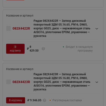
Ридан 082X4422R — Затвор дисковый
поворотный ЗДМ 05.16.65, PN16, DN65,
082X4422R
корпус GG25, диск — нержавеющая сталь
AISI316, уплотнение EPDM, управление —
рукоятка
В
8
Входит в складскую
₽
корзину
429.50
программу
Ридан 082X4423R — Затвор дисковый
поворотный ЗДМ 05.16.80, PN16, DN80,
082X4423R
корпус GG25, диск — нержавеющая сталь
AISI316, уплотнение EPDM, управление —
рукоятка
В корзину
₽
9 346.05
Регулярные поставки