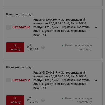
Ридан 082X4420R — Затвор дисковый
поворотный ЗДМ 03.16.40, PN16, DN40,
082X4420R
корпус GG25, диск — нержавеющая сталь
AISI316, уплотнение EPDM, управление —
рукоятка
В
4
Входит в складскую
₽
корзину
933.50
программу
Ридан 082X4421R — Затвор дисковый
поворотный ЗДМ 05.16.50, PN16, DN50,
082X4421R
корпус GG25, диск — нержавеющая сталь
AISI316, уплотнение EPDM, управление —
рукоятка
В
7
Входит в складскую
₽
корзину
512.95
программу