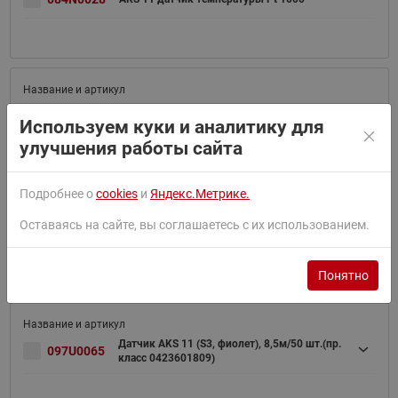
AKS11 Датчик темературы , 8500 мм,
084N0029
Используем куки и аналитику для
разъем
улучшения работы сайта
Подробнее о
cookies
и
Яндекс.Метрике.
Оставаясь на сайте, вы соглашаетесь с их использованием.
097U0063
Датчик AKS 11 (S1, синий), 8,5м/50 шт.
Понятно
Датчик AKS 11 (S3, фиолет), 8,5м/50 шт.(пр.
097U0065
класс 0423601809)