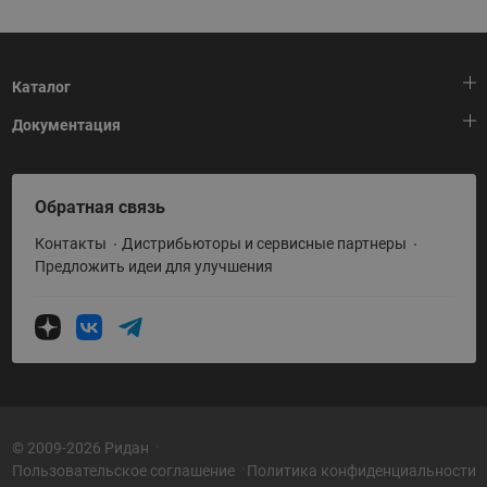
Каталог
Документация
Тепловая автоматика
Холодильная техника
HeatPlatform (Тепловая платформа)
Обратная связь
Приводная техника
Полезные программы и инструменты
Контакты
Дистрибьюторы и сервисные партнеры
Промышленная автоматика
Условия поставки
Предложить идеи для улучшения
Теплый пол и снеготаяние
Политика по использованию ТЗ Ридан
Теплообменное оборудование
Насосное оборудование
Коттеджная автоматика
Системы водоснабжения
© 2009-2026 Ридан
Пользовательское соглашение
Политика конфиденциальности