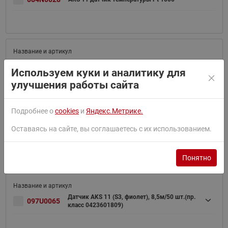
AKS11 Датчик темературы , 8500 мм,
084N0029
Используем куки и аналитику для
разъем
улучшения работы сайта
Подробнее о
cookies
и
Яндекс.Метрике.
Оставаясь на сайте, вы соглашаетесь с их использованием.
097U0063
Датчик AKS 11 (S1, синий), 8,5м/50 шт.
Понятно
Датчик AKS 11 (S3, фиолет), 8,5м/50 шт.(пр.
097U0065
класс 0423601809)