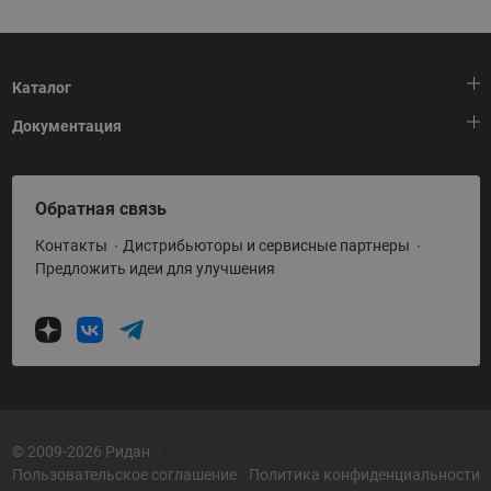
Каталог
Документация
Тепловая автоматика
Холодильная техника
HeatPlatform (Тепловая платформа)
Обратная связь
Приводная техника
Полезные программы и инструменты
Контакты
Дистрибьюторы и сервисные партнеры
Промышленная автоматика
Условия поставки
Предложить идеи для улучшения
Теплый пол и снеготаяние
Политика по использованию ТЗ Ридан
Теплообменное оборудование
Насосное оборудование
Коттеджная автоматика
Системы водоснабжения
© 2009-2026 Ридан
Пользовательское соглашение
Политика конфиденциальности