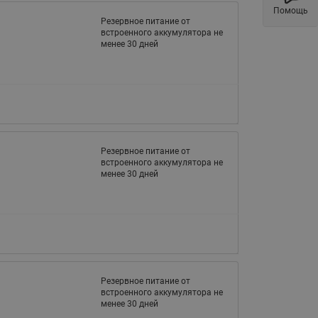
Помощь
Латунные фильтры сетчатые
Резервное питание от
Ридан (код 065B83xxR)
встроенного аккумулятора не
менее 30 дней
Нержавеющие фильтры
сетчатые Ридан
Воздухоотводчики Airvent-R
(Вентиляция) Ридан (код
06583xxR)
Компенсаторы осевые
Резервное питание от
сильфонные Ридан
встроенного аккумулятора не
менее 30 дней
Регуляторы давления Ридан
Клапаны редукционные Ридан
Гибкие вставки
Предохранительные клапаны
RSV
Резервное питание от
Латунные краны шаровые
встроенного аккумулятора не
запорные Ридан (код
менее 30 дней