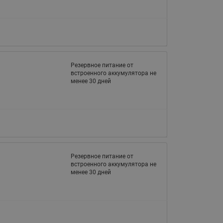
065B82xxR)
Латунные фильтры сетчатые
Ридан (код 065B82xxR)
Воздухоотводчики Airvent-R
Ридан (код 06582xxR)
Резервное питание от
встроенного аккумулятора не
менее 30 дней
Резервное питание от
встроенного аккумулятора не
менее 30 дней