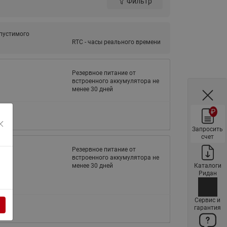
Фильтр
ы
Нержавеющие краны шаровые
запорные Ридан
пустимого
Затворы дисковые Ридан
RTC - часы реального времени
Латунные обратные клапаны
Ридан
Резервное питание от
встроенного аккумулятора не
Чугунные обратные клапаны/
менее 30 дней
затворы Ридан
Нержавеющие обратные
₽
клапаны Ридан
Запросить
Фильтры сетчатые Ридан ФСФ
счет
Резервное питание от
Балансировочные клапаны для
встроенного аккумулятора не
наружных систем
менее 30 дней
Каталоги
Ридан
Сильфонные компенсаторы
для наружных систем
Сервис и
гарантия
Фильтры сетчатые Ридан ФСФ
для наружных систем