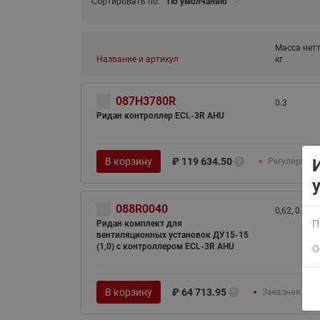
Сортировать по:
По умолчанию
Масса нетт
Название и артикул
кг
087H3780R
0.3
Ридан контроллер ECL-3R AHU
ВСЯ ПРОДУКЦИЯ
В корзину
₽
119 634.50
Регулярные 
088R0040
0,62, 0.3
П
Ридан комплект для
вентиляционных установок ДУ15-15
(1,0) с контроллером ECL-3R AHU
О
В корзину
₽
64 713.95
Заказная поз