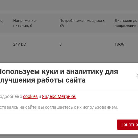
ходовыми клапанами
Преобразователь частот
Ридан RF-101
Узлы холодоснабжения с 3-
ходовыми клапанами
о,
Напряжение
Потребляемая мощность,
Диапазон до
питания, В
ВА
напряжения
Узлы теплоснабжения с
комбинированным клапаном
AQT(F)-R
24V DC
5
18-36
Используем куки и аналитику для
поставки
улучшения работы сайта
24V DC
5
18-36
одробнее о
cookies
и
Яндекс.Метрике.
ставаясь на сайте, вы соглашаетесь с их использованием.
Понятно
иция