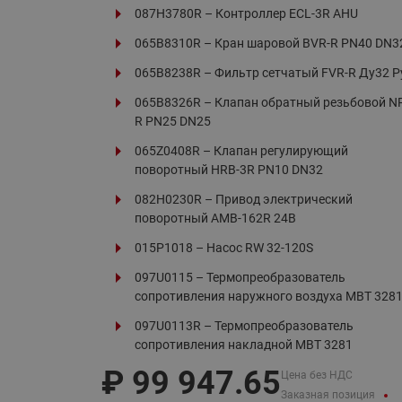
Электрообогрев
087H3780R – Контроллер ECL-3R AHU
Системы водоснабжения
065B8310R – Кран шаровой BVR-R PN40 DN3
065B8238R – Фильтр сетчатый FVR-R Ду32 Р
065B8326R – Клапан обратный резьбовой N
R PN25 DN25
065Z0408R – Клапан регулирующий
поворотный HRB-3R PN10 DN32
082H0230R – Привод электрический
поворотный AMB-162R 24В
015P1018 – Насос RW 32-120S
097U0115 – Термопреобразователь
сопротивления наружного воздуха MBT 328
097U0113R – Термопреобразователь
сопротивления накладной MBT 3281
₽
99 947.65
Цена без НДС
Заказная позиция