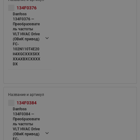
134F0376
Danfoss
134F0376 —
Преобразовате
ль частоты
VLT HVAC Drive
(ОВиК привод)
FC-
102N110T4E20
H4XGCXXXSXX
XXAXBXCXXXX
DX
134F0384
Danfoss
134F0384 —
Преобразовате
ль частоты
VLT HVAC Drive
(ОВиК привод)
FC-