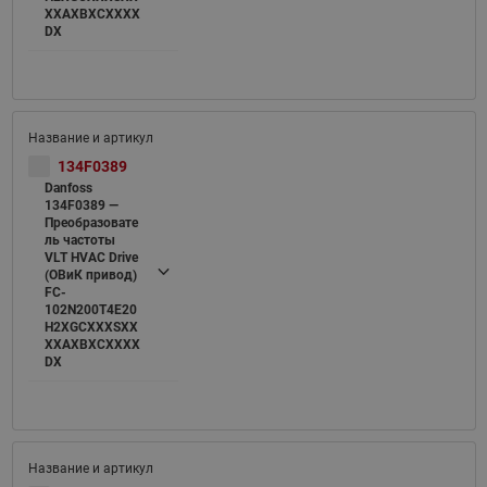
XXAXBXCXXXX
DX
134F0389
Danfoss
134F0389 —
Преобразовате
ль частоты
VLT HVAC Drive
(ОВиК привод)
FC-
102N200T4E20
H2XGCXXXSXX
XXAXBXCXXXX
DX