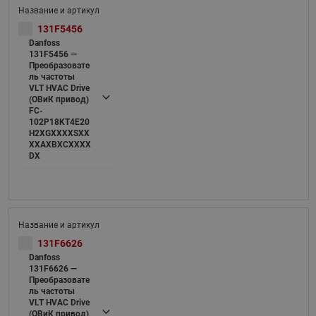
131F5456
Danfoss
131F5456 —
Преобразовате
ль частоты
VLT HVAC Drive
(ОВиК привод)
FC-
102P18KT4E20
H2XGXXXXSXX
XXAXBXCXXXX
DX
131F6626
Danfoss
131F6626 —
Преобразовате
ль частоты
VLT HVAC Drive
(ОВиК привод)