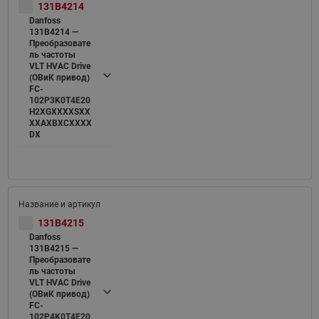
131B4214
Danfoss
131B4214 —
Преобразовате
ль частоты
VLT HVAC Drive
(ОВиК привод)
FC-
102P3K0T4E20
H2XGXXXXSXX
XXAXBXCXXXX
DX
131B4215
Danfoss
131B4215 —
Преобразовате
ль частоты
VLT HVAC Drive
(ОВиК привод)
FC-
102P4K0T4E20