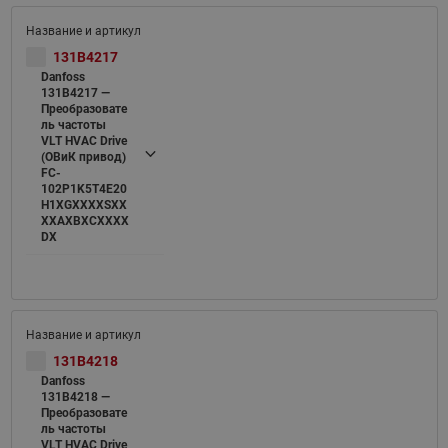
131B4217
Danfoss
131B4217 —
Преобразовате
ль частоты
VLT HVAC Drive
(ОВиК привод)
FC-
102P1K5T4E20
H1XGXXXXSXX
XXAXBXCXXXX
DX
131B4218
Danfoss
131B4218 —
Преобразовате
ль частоты
VLT HVAC Drive