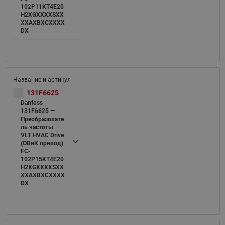
102P11KT4E20
H2XGXXXXSXX
XXAXBXCXXXX
DX
131F6625
Danfoss
131F6625 —
Преобразовате
ль частоты
VLT HVAC Drive
(ОВиК привод)
FC-
102P15KT4E20
H2XGXXXXSXX
XXAXBXCXXXX
DX