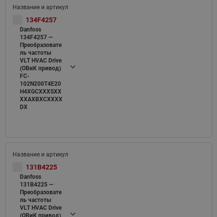
134F4257
Danfoss
134F4257 —
Преобразовате
ль частоты
VLT HVAC Drive
(ОВиК привод)
FC-
102N200T4E20
H4XGCXXXSXX
XXAXBXCXXXX
DX
131B4225
Danfoss
131B4225 —
Преобразовате
ль частоты
VLT HVAC Drive
(ОВиК привод)