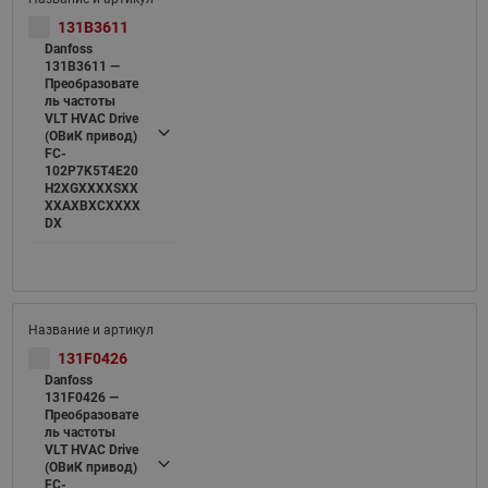
131B3611
Danfoss
131B3611 —
Преобразовате
ль частоты
VLT HVAC Drive
(ОВиК привод)
FC-
102P7K5T4E20
H2XGXXXXSXX
XXAXBXCXXXX
DX
131F0426
Danfoss
131F0426 —
Преобразовате
ль частоты
VLT HVAC Drive
(ОВиК привод)
FC-