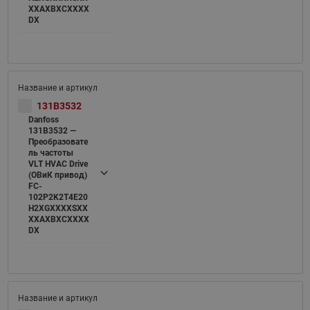
XXAXBXCXXXX
DX
131B3532
Danfoss
131B3532 —
Преобразовате
ль частоты
VLT HVAC Drive
(ОВиК привод)
FC-
102P2K2T4E20
H2XGXXXXSXX
XXAXBXCXXXX
DX