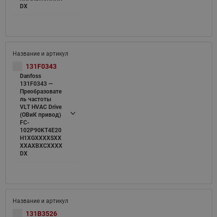
DX
131F0343
Danfoss
131F0343 —
Преобразовате
ль частоты
VLT HVAC Drive
(ОВиК привод)
FC-
102P90KT4E20
H1XGXXXXSXX
XXAXBXCXXXX
DX
131B3526