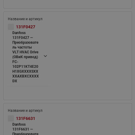
131F0427
Danfoss
131F0427 —
Преобразовате
ль частоты
VLT HVAC Drive
(ОВиК привод)
FC-
102P11KT4E20
H1XGXXXXSXX
XXAXBXCXXXX
DX
131F6631
Danfoss
131F6631 —
Преобразовате