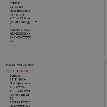
Danfoss
131B3526 —
Преобразовате
ль частоты
VLT HVAC Drive
(ОВиК привод)
FC-
102P1K1T4E20
H2XGXXXXSXX
XXAXBXCXXXX
DX
131B4206
Danfoss
131B4206 —
Преобразовате
ль частоты
VLT HVAC Drive
(ОВиК привод)
FC-
102P1K5T4E20
H2XGXXXXSXX