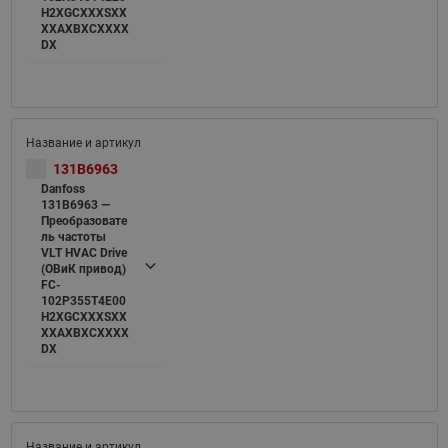
H2XGCXXXSXX
XXAXBXCXXXX
DX
131B6963
Danfoss
131B6963 —
Преобразовате
ль частоты
VLT HVAC Drive
(ОВиК привод)
FC-
102P355T4E00
H2XGCXXXSXX
XXAXBXCXXXX
DX