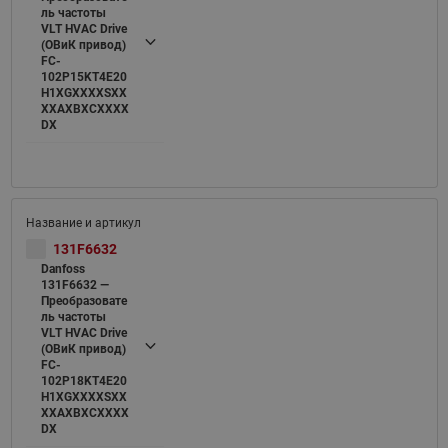
ль частоты
VLT HVAC Drive
(ОВиК привод)
FC-
102P15KT4E20
H1XGXXXXSXX
XXAXBXCXXXX
DX
131F6632
Danfoss
131F6632 —
Преобразовате
ль частоты
VLT HVAC Drive
(ОВиК привод)
FC-
102P18KT4E20
H1XGXXXXSXX
XXAXBXCXXXX
DX