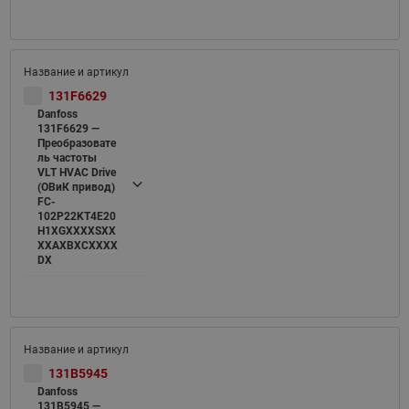
131F6629
Danfoss
131F6629 —
Преобразовате
ль частоты
VLT HVAC Drive
(ОВиК привод)
FC-
102P22KT4E20
H1XGXXXXSXX
XXAXBXCXXXX
DX
131B5945
Danfoss
131B5945 —