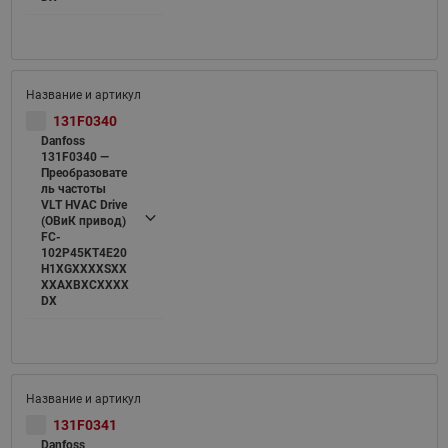
131F0340
Danfoss
131F0340 —
Преобразовате
ль частоты
VLT HVAC Drive
(ОВиК привод)
FC-
102P45KT4E20
H1XGXXXXSXX
XXAXBXCXXXX
DX
131F0341
Danfoss