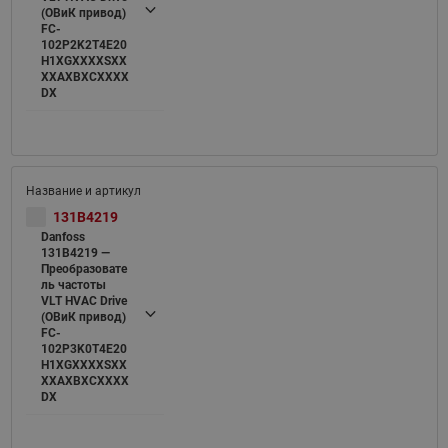
(ОВиК привод)
FC-
102P2K2T4E20
H1XGXXXXSXX
XXAXBXCXXXX
DX
131B4219
Danfoss
131B4219 —
Преобразовате
ль частоты
VLT HVAC Drive
(ОВиК привод)
FC-
102P3K0T4E20
H1XGXXXXSXX
XXAXBXCXXXX
DX