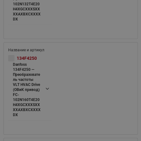
102N132T4E20
H4XGCXXXSXX
XXAXBXCXXXX
DX
134F4250
Danfoss
134F4250 —
Преобразовате
ль частоты
VLT HVAC Drive
(ОВиК привод)
FC-
102N160T4E20
H4XGCXXXSXX
XXAXBXCXXXX
DX