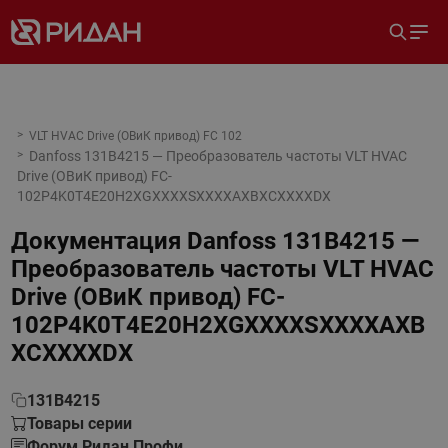
VLT HVAC Drive (ОВиК привод) FC 102
Danfoss 131B4215 — Преобразователь частоты VLT HVAC
Drive (ОВиК привод) FC-
102P4K0T4E20H2XGXXXXSXXXXAXBXCXXXXDX
Документация
Danfoss 131B4215 —
Преобразователь частоты VLT HVAC
Drive (ОВиК привод) FC-
102P4K0T4E20H2XGXXXXSXXXXAXB
XCXXXXDX
131B4215
Товары серии
Форум Ридан Профи