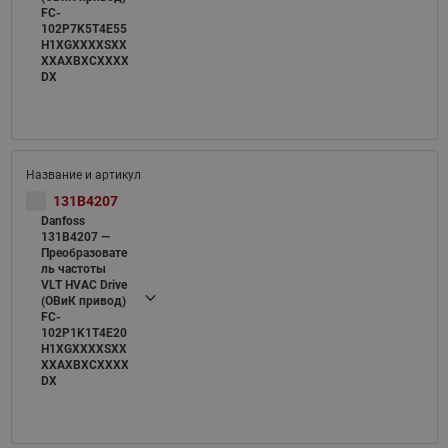
FC-
102P7K5T4E55
H1XGXXXXSXX
XXAXBXCXXXX
DX
131B4207
Danfoss
131B4207 —
Преобразовате
ль частоты
VLT HVAC Drive
(ОВиК привод)
FC-
102P1K1T4E20
H1XGXXXXSXX
XXAXBXCXXXX
DX