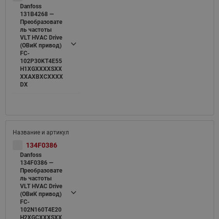
Danfoss
131B4268 —
Преобразовате
ль частоты
VLT HVAC Drive
(ОВиК привод)
FC-
102P30KT4E55
H1XGXXXXSXX
XXAXBXCXXXX
DX
134F0386
Danfoss
134F0386 —
Преобразовате
ль частоты
VLT HVAC Drive
(ОВиК привод)
FC-
102N160T4E20
H2XGCXXXSXX