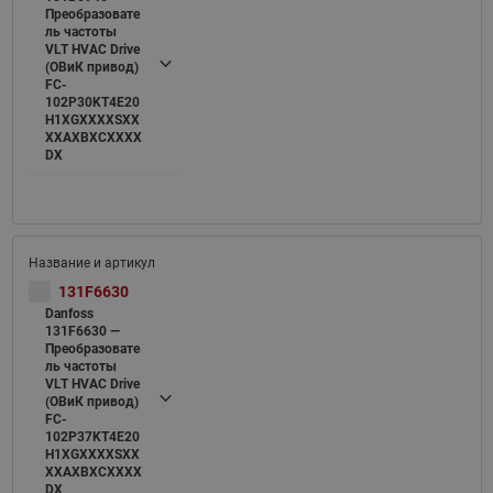
Преобразовате
ль частоты
VLT HVAC Drive
(ОВиК привод)
FC-
102P30KT4E20
H1XGXXXXSXX
XXAXBXCXXXX
DX
131F6630
Danfoss
131F6630 —
Преобразовате
ль частоты
VLT HVAC Drive
(ОВиК привод)
FC-
102P37KT4E20
H1XGXXXXSXX
XXAXBXCXXXX
DX