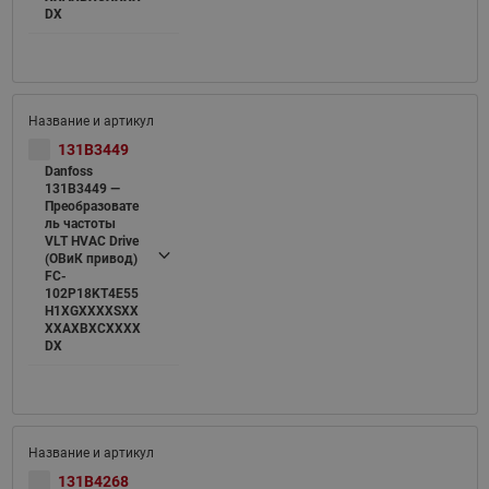
DX
131B3449
Danfoss
131B3449 —
Преобразовате
ль частоты
VLT HVAC Drive
(ОВиК привод)
FC-
102P18KT4E55
H1XGXXXXSXX
XXAXBXCXXXX
DX
131B4268