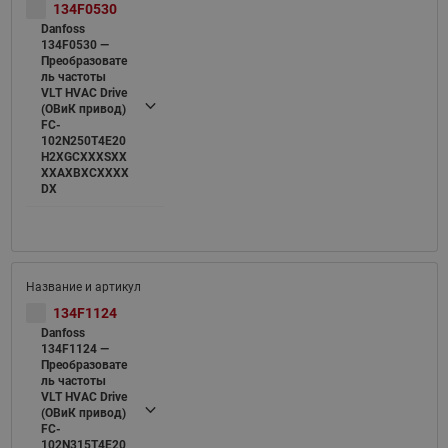
134F0530
Danfoss
134F0530 —
Преобразовате
ль частоты
VLT HVAC Drive
(ОВиК привод)
FC-
102N250T4E20
H2XGCXXXSXX
XXAXBXCXXXX
DX
134F1124
Danfoss
134F1124 —
Преобразовате
ль частоты
VLT HVAC Drive
(ОВиК привод)
FC-
102N315T4E20