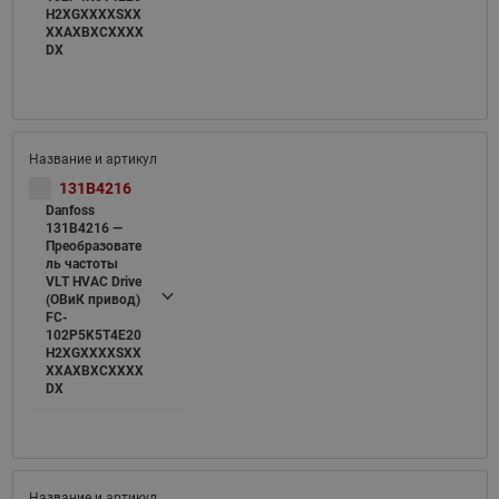
H2XGXXXXSXX
XXAXBXCXXXX
DX
131B4216
Danfoss
131B4216 —
Преобразовате
ль частоты
VLT HVAC Drive
(ОВиК привод)
FC-
102P5K5T4E20
H2XGXXXXSXX
XXAXBXCXXXX
DX