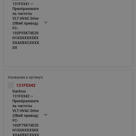
131F0341 —
Преобразовате
ль частоты
VLT HVAC Drive
(ОВиК привод)
FC-
102P55KT4E20
H1XGXXXXSXX
XXAXBXCXXXX
DX
131F0342
Danfoss
131F0342 —
Преобразовате
ль частоты
VLT HVAC Drive
(ОВиК привод)
FC-
102P75KT4E20
H1XGXXXXSXX
XXAXBXCXXXX