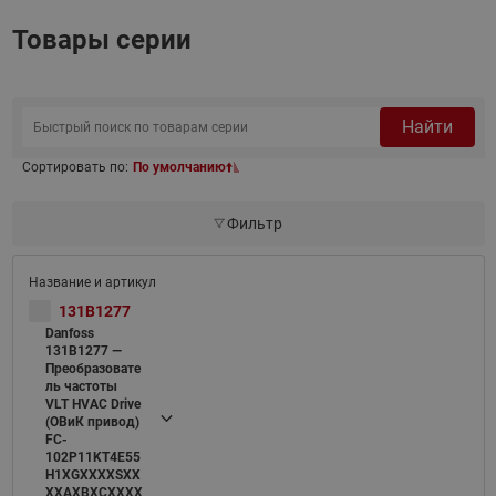
Товары серии
Найти
Сортировать по:
По умолчанию
Фильтр
131B1277
Danfoss
131B1277 —
Преобразовате
ль частоты
VLT HVAC Drive
(ОВиК привод)
FC-
102P11KT4E55
H1XGXXXXSXX
XXAXBXCXXXX