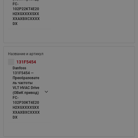
FC-
102P22KT4E20
H2XGXXXXSXX
XXAXBXCXXXX
DX
131F5454
Danfoss
131F5454 —
Преобразовате
ль частоты
VLT HVAC Drive
(ОВиК привод)
FC-
102P30KT4E20
H2XGXXXXSXX
XXAXBXCXXXX
DX