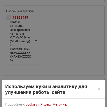
131B3489
Danfoss
131B3489 —
Преобразовате
ль частоты
VLT HVAC Drive
(ОВиК привод)
FC-
102P4K0T4E20
H1XGXXXXSXX
XXAXBXCXXXX
DX
Используем куки и аналитику для
131B4220
улучшения работы сайта
Danfoss
131B4220 —
Преобразовате
Подробнее о
cookies
и
Яндекс.Метрике.
ль частоты