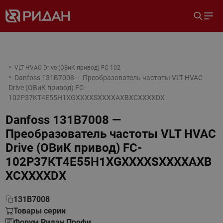
VLT HVAC Drive (ОВиК привод) FC 102
Danfoss 131B7008 — Преобразователь частоты VLT HVAC
Drive (ОВиК привод) FC-
102P37KT4E55H1XGXXXXSXXXXAXBXCXXXXDX
Danfoss 131B7008 —
Преобразователь частоты VLT HVAC
Drive (ОВиК привод) FC-
102P37KT4E55H1XGXXXXSXXXXAXB
XCXXXXDX
131B7008
Товары серии
Форум Ридан Профи