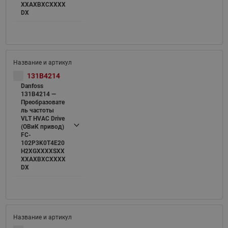
XXAXBXCXXXX
DX
131B4214
Danfoss
131B4214 —
Преобразовате
ль частоты
VLT HVAC Drive
(ОВиК привод)
FC-
102P3K0T4E20
H2XGXXXXSXX
XXAXBXCXXXX
DX