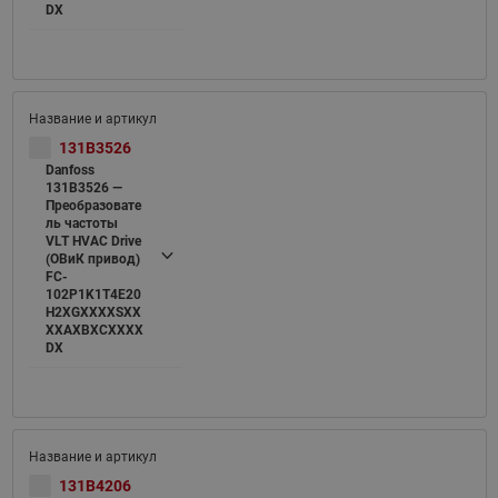
DX
131B3526
Danfoss
131B3526 —
Преобразовате
ль частоты
VLT HVAC Drive
(ОВиК привод)
FC-
102P1K1T4E20
H2XGXXXXSXX
XXAXBXCXXXX
DX
131B4206