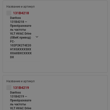
131B4218
Danfoss
131B4218 —
Преобразовате
ль частоты
VLT HVAC Drive
(ОВиК привод)
FC-
102P2K2T4E20
H1XGXXXXSXX
XXAXBXCXXXX
DX
131B4219
Danfoss
131B4219 —
Преобразовате
ль частоты
VLT HVAC Drive