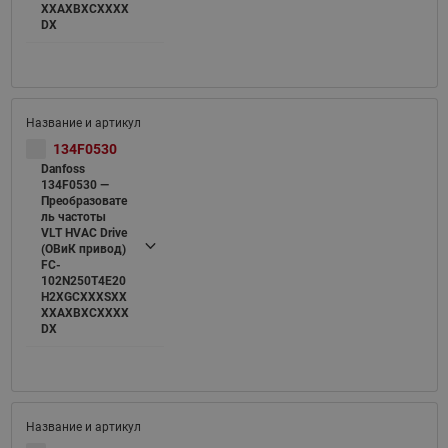
XXAXBXCXXXX
DX
134F0530
Danfoss
134F0530 —
Преобразовате
ль частоты
VLT HVAC Drive
(ОВиК привод)
FC-
102N250T4E20
H2XGCXXXSXX
XXAXBXCXXXX
DX