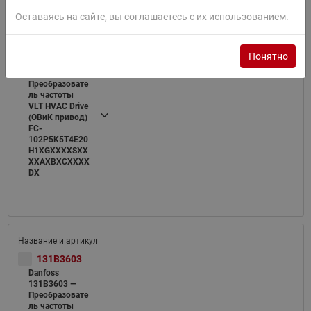
Оставаясь на сайте, вы соглашаетесь с их использованием.
131B4220
Понятно
Danfoss
131B4220 —
Преобразовате
ль частоты
VLT HVAC Drive
(ОВиК привод)
FC-
102P5K5T4E20
H1XGXXXXSXX
XXAXBXCXXXX
DX
131B3603
Danfoss
131B3603 —
Преобразовате
ль частоты