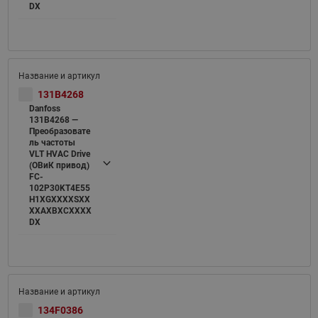
DX
131B4268
Danfoss
131B4268 —
Преобразовате
ль частоты
VLT HVAC Drive
(ОВиК привод)
FC-
102P30KT4E55
H1XGXXXXSXX
XXAXBXCXXXX
DX
134F0386