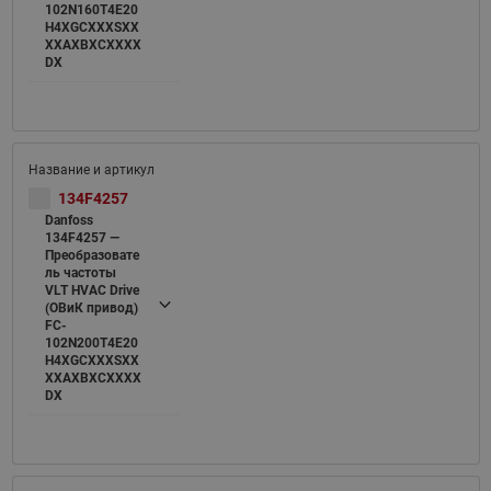
102N160T4E20
H4XGCXXXSXX
XXAXBXCXXXX
DX
134F4257
Danfoss
134F4257 —
Преобразовате
ль частоты
VLT HVAC Drive
(ОВиК привод)
FC-
102N200T4E20
H4XGCXXXSXX
XXAXBXCXXXX
DX