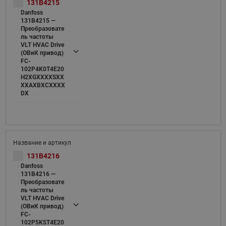
131B4215
Danfoss
131B4215 —
Преобразовате
ль частоты
VLT HVAC Drive
(ОВиК привод)
FC-
102P4K0T4E20
H2XGXXXXSXX
XXAXBXCXXXX
DX
131B4216
Danfoss
131B4216 —
Преобразовате
ль частоты
VLT HVAC Drive
(ОВиК привод)
FC-
102P5K5T4E20