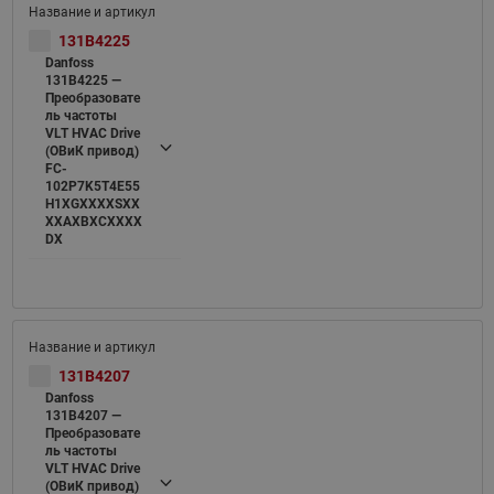
131B4225
Danfoss
131B4225 —
Преобразовате
ль частоты
VLT HVAC Drive
(ОВиК привод)
FC-
102P7K5T4E55
H1XGXXXXSXX
XXAXBXCXXXX
DX
131B4207
Danfoss
131B4207 —
Преобразовате
ль частоты
VLT HVAC Drive
(ОВиК привод)