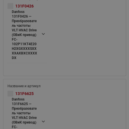
131F0426
Danfoss
131F0426 —
Преобразовате
ль частоты
VLT HVAC Drive
(ОВиК привод)
FC-
102P11KT4E20
H2XGXXXXSXX
XXAXBXCXXXX
DX
131F6625
Danfoss
131F6625 —
Преобразовате
ль частоты
VLT HVAC Drive
(ОВиК привод)
FC-