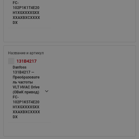
FC-
102P1K1T4E20
H1XGXXXXSXX
XXAXBXCXXXX
DX
131B4217
Danfoss
131B4217 —
Преобразовате
ль частоты
VLT HVAC Drive
(ОВиК привод)
FC-
102P1K5T4E20
H1XGXXXXSXX
XXAXBXCXXXX
DX