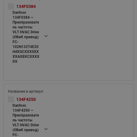
134F0384
Danfoss
134F0384 —
Преобразовате
ль частоты
VLT HVAC Drive
(ОВиК привод)
FC-
102N132T4E20
H4XGCXXXSXX
XXAXBXCXXXX
DX
134F4250
Danfoss
134F4250 —
Преобразовате
ль частоты
VLT HVAC Drive
(ОВиК привод)
FC-