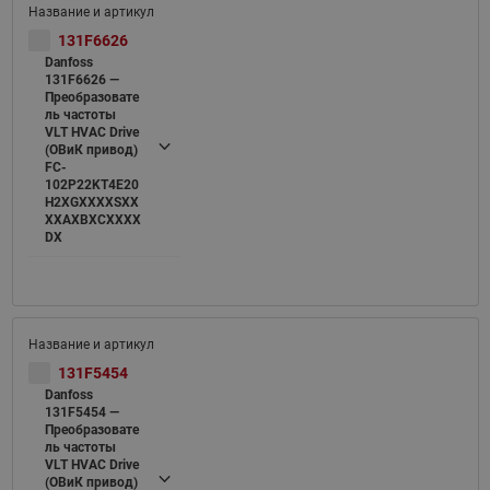
131F6626
Danfoss
131F6626 —
Преобразовате
ль частоты
VLT HVAC Drive
(ОВиК привод)
FC-
102P22KT4E20
H2XGXXXXSXX
XXAXBXCXXXX
DX
131F5454
Danfoss
131F5454 —
Преобразовате
ль частоты
VLT HVAC Drive
(ОВиК привод)