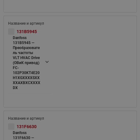
131B5945
Danfoss
131B5945 —
Преобразовате
ль частоты
VLT HVAC Drive
(ОВиК привод)
FC-
102P30KT4E20
H1XGXXXXSXX
XXAXBXCXXXX
DX
131F6630
Danfoss
131F6630 —