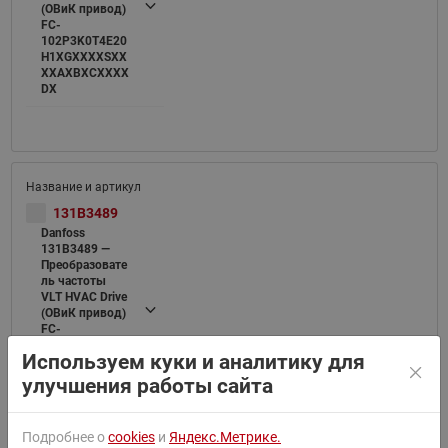
(ОВиК привод)
FC-
102P3K0T4E20
H1XGXXXXSXX
XXAXBXCXXXX
DX
131B3489
Danfoss
131B3489 —
Преобразовате
ль частоты
VLT HVAC Drive
(ОВиК привод)
FC-
102P4K0T4E20
Используем куки и аналитику для
H1XGXXXXSXX
XXAXBXCXXXX
улучшения работы сайта
DX
Подробнее о
cookies
и
Яндекс.Метрике.