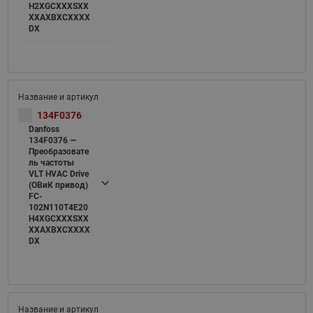
H2XGCXXXSXX
XXAXBXCXXXX
DX
134F0376
Danfoss
134F0376 —
Преобразовате
ль частоты
VLT HVAC Drive
(ОВиК привод)
FC-
102N110T4E20
H4XGCXXXSXX
XXAXBXCXXXX
DX