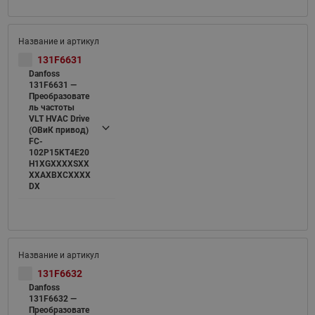
131F6631
Danfoss
131F6631 —
Преобразовате
ль частоты
VLT HVAC Drive
(ОВиК привод)
FC-
102P15KT4E20
H1XGXXXXSXX
XXAXBXCXXXX
DX
131F6632
Danfoss
131F6632 —
Преобразовате