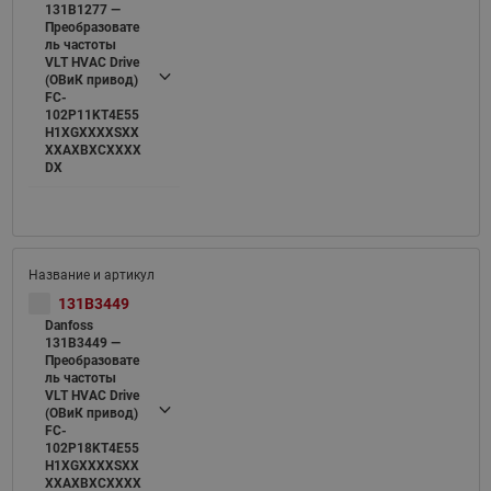
131B1277 —
Преобразовате
ль частоты
VLT HVAC Drive
(ОВиК привод)
FC-
102P11KT4E55
H1XGXXXXSXX
XXAXBXCXXXX
DX
131B3449
Danfoss
131B3449 —
Преобразовате
ль частоты
VLT HVAC Drive
(ОВиК привод)
FC-
102P18KT4E55
H1XGXXXXSXX
XXAXBXCXXXX