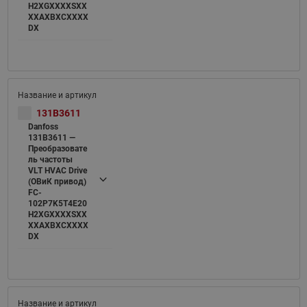
H2XGXXXXSXX
XXAXBXCXXXX
DX
131B3611
Danfoss
131B3611 —
Преобразовате
ль частоты
VLT HVAC Drive
(ОВиК привод)
FC-
102P7K5T4E20
H2XGXXXXSXX
XXAXBXCXXXX
DX