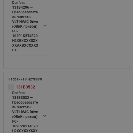
Danfoss
131B4206 —
Преобразовате
ль частоты
VLT HVAC Drive
(ОВиК привод)
FC-
102P1K5T4E20
H2XGXXXXSXX
XXAXBXCXXXX
DX
131B3532
Danfoss
131B3532 —
Преобразовате
ль частоты
VLT HVAC Drive
(ОВиК привод)
FC-
102P2K2T4E20
H2XGXXXXSXX