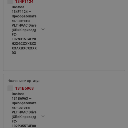
134F1124
Danfoss
134F1124 —
Преобразовате
ль частоты
VLT HVAC Drive
(ОВиК привод)
FC-
102N315T4E20
H2XGCXXXSXX
XXAXBXCXXXX
DX
131B6963
Danfoss
131B6963 —
Преобразовате
ль частоты
VLT HVAC Drive
(ОВиК привод)
FC-
102P355T4E00