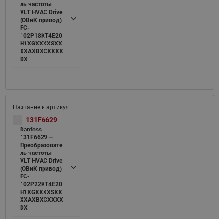
ль частоты
VLT HVAC Drive
(ОВиК привод)
FC-
102P18KT4E20
H1XGXXXXSXX
XXAXBXCXXXX
DX
131F6629
Danfoss
131F6629 —
Преобразовате
ль частоты
VLT HVAC Drive
(ОВиК привод)
FC-
102P22KT4E20
H1XGXXXXSXX
XXAXBXCXXXX
DX