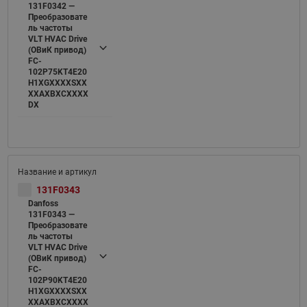
131F0342 —
Преобразовате
ль частоты
VLT HVAC Drive
(ОВиК привод)
FC-
102P75KT4E20
H1XGXXXXSXX
XXAXBXCXXXX
DX
131F0343
Danfoss
131F0343 —
Преобразовате
ль частоты
VLT HVAC Drive
(ОВиК привод)
FC-
102P90KT4E20
H1XGXXXXSXX
XXAXBXCXXXX