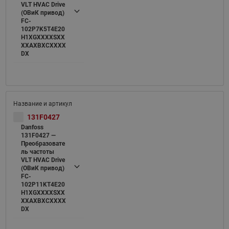
VLT HVAC Drive
(ОВиК привод)
FC-
102P7K5T4E20
H1XGXXXXSXX
XXAXBXCXXXX
DX
131F0427
Danfoss
131F0427 —
Преобразовате
ль частоты
VLT HVAC Drive
(ОВиК привод)
FC-
102P11KT4E20
H1XGXXXXSXX
XXAXBXCXXXX
DX