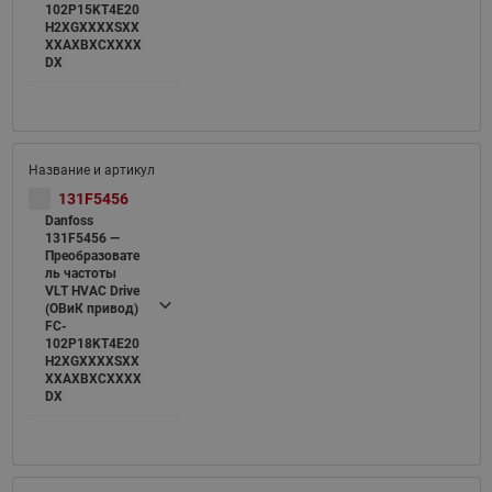
102P15KT4E20
H2XGXXXXSXX
XXAXBXCXXXX
DX
131F5456
Danfoss
131F5456 —
Преобразовате
ль частоты
VLT HVAC Drive
(ОВиК привод)
FC-
102P18KT4E20
H2XGXXXXSXX
XXAXBXCXXXX
DX