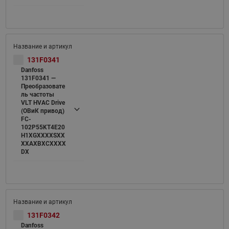
131F0341
Danfoss
131F0341 —
Преобразовате
ль частоты
VLT HVAC Drive
(ОВиК привод)
FC-
102P55KT4E20
H1XGXXXXSXX
XXAXBXCXXXX
DX
131F0342
Danfoss