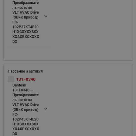
Преобразовате
ль частоты
VLT HVAC Drive
(ОВиК привод)
FC-
102P37KT4E20
H1XGXXXXSXX
XXAXBXCXXXX
DX
131F0340
Danfoss
131F0340 —
Преобразовате
ль частоты
VLT HVAC Drive
(ОВиК привод)
FC-
102P45KT4E20
H1XGXXXXSXX
XXAXBXCXXXX
DX