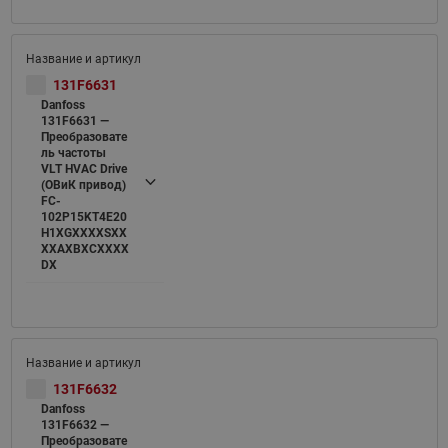
131F6631
Danfoss
131F6631 —
Преобразовате
ль частоты
VLT HVAC Drive
(ОВиК привод)
FC-
102P15KT4E20
H1XGXXXXSXX
XXAXBXCXXXX
DX
131F6632
Danfoss
131F6632 —
Преобразовате