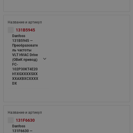
131B5945
Danfoss
131B5945 —
Преобразовате
ль частоты
VLT HVAC Drive
(ОВиК привод)
FC-
102P30KT4E20
H1XGXXXXSXX
XXAXBXCXXXX
DX
131F6630
Danfoss
131F6630 —