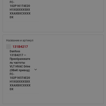
FC-
102P1K1T4E20
H1XGXXXXSXX
XXAXBXCXXXX
DX
131B4217
Danfoss
131B4217 —
Преобразовате
ль частоты
VLT HVAC Drive
(ОВиК привод)
FC-
102P1K5T4E20
H1XGXXXXSXX
XXAXBXCXXXX
DX