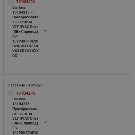
131B4215
Danfoss
131B4215 —
Преобразовате
ль частоты
VLT HVAC Drive
(ОВиК привод)
FC-
102P4K0T4E20
H2XGXXXXSXX
XXAXBXCXXXX
DX
131B4216
Danfoss
131B4216 —
Преобразовате
ль частоты
VLT HVAC Drive
(ОВиК привод)
FC-
102P5K5T4E20