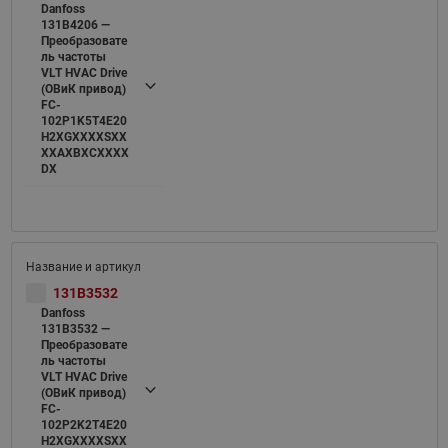
Danfoss
131B4206 —
Преобразовате
ль частоты
VLT HVAC Drive
(ОВиК привод)
FC-
102P1K5T4E20
H2XGXXXXSXX
XXAXBXCXXXX
DX
131B3532
Danfoss
131B3532 —
Преобразовате
ль частоты
VLT HVAC Drive
(ОВиК привод)
FC-
102P2K2T4E20
H2XGXXXXSXX