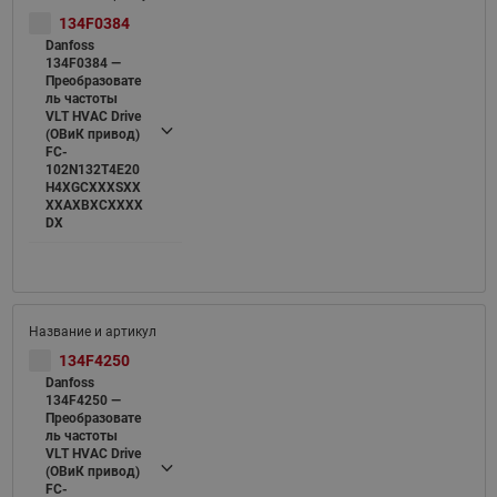
134F0384
Danfoss
134F0384 —
Преобразовате
ль частоты
VLT HVAC Drive
(ОВиК привод)
FC-
102N132T4E20
H4XGCXXXSXX
XXAXBXCXXXX
DX
134F4250
Danfoss
134F4250 —
Преобразовате
ль частоты
VLT HVAC Drive
(ОВиК привод)
FC-