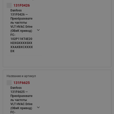
131F0426
Danfoss
131F0426 —
Преобразовате
ль частоты
VLT HVAC Drive
(ОВиК привод)
FC-
102P11KT4E20
H2XGXXXXSXX
XXAXBXCXXXX
DX
131F6625
Danfoss
131F6625 —
Преобразовате
ль частоты
VLT HVAC Drive
(ОВиК привод)
FC-