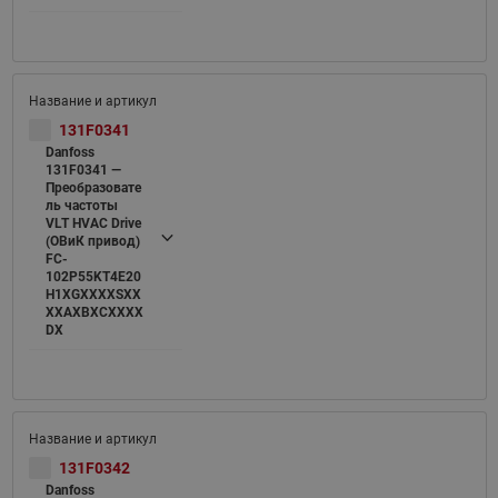
131F0341
Danfoss
131F0341 —
Преобразовате
ль частоты
VLT HVAC Drive
(ОВиК привод)
FC-
102P55KT4E20
H1XGXXXXSXX
XXAXBXCXXXX
DX
131F0342
Danfoss