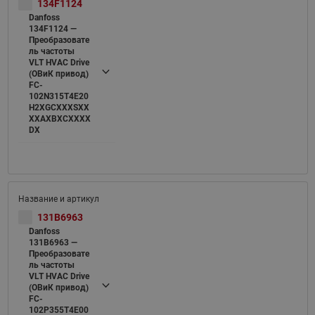
134F1124
Danfoss
134F1124 —
Преобразовате
ль частоты
VLT HVAC Drive
(ОВиК привод)
FC-
102N315T4E20
H2XGCXXXSXX
XXAXBXCXXXX
DX
131B6963
Danfoss
131B6963 —
Преобразовате
ль частоты
VLT HVAC Drive
(ОВиК привод)
FC-
102P355T4E00