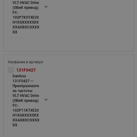
VLT HVAC Drive
(ОВиК привод)
FC-
102P7K5T4E20
H1XGXXXXSXX
XXAXBXCXXXX
DX
131F0427
Danfoss
131F0427 —
Преобразовате
ль частоты
VLT HVAC Drive
(ОВиК привод)
FC-
102P11KT4E20
H1XGXXXXSXX
XXAXBXCXXXX
DX