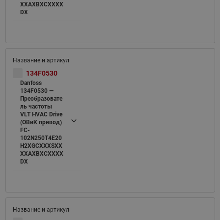
XXAXBXCXXXX
DX
134F0530
Danfoss
134F0530 —
Преобразовате
ль частоты
VLT HVAC Drive
(ОВиК привод)
FC-
102N250T4E20
H2XGCXXXSXX
XXAXBXCXXXX
DX