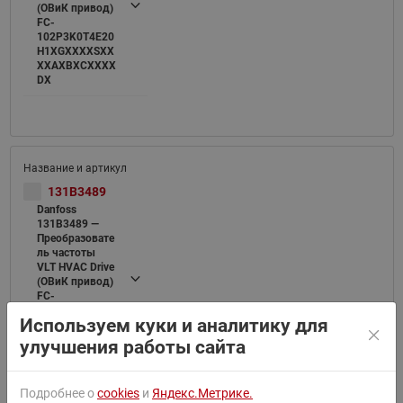
(ОВиК привод)
FC-
102P3K0T4E20
H1XGXXXXSXX
XXAXBXCXXXX
DX
131B3489
Danfoss
131B3489 —
Преобразовате
ль частоты
VLT HVAC Drive
(ОВиК привод)
FC-
102P4K0T4E20
Используем куки и аналитику для
H1XGXXXXSXX
XXAXBXCXXXX
улучшения работы сайта
DX
Подробнее о
cookies
и
Яндекс.Метрике.