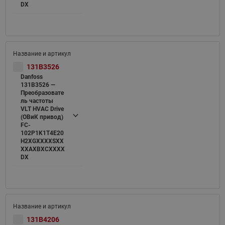
DX
131B3526
Danfoss
131B3526 —
Преобразовате
ль частоты
VLT HVAC Drive
(ОВиК привод)
FC-
102P1K1T4E20
H2XGXXXXSXX
XXAXBXCXXXX
DX
131B4206