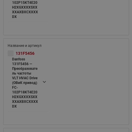
102P15KT4E20
H2XGXXXXSXX
XXAXBXCXXXX
DX
131F5456
Danfoss
131F5456 —
Преобразовате
ль частоты
VLT HVAC Drive
(ОВиК привод)
FC-
102P18KT4E20
H2XGXXXXSXX
XXAXBXCXXXX
DX