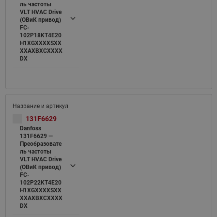
ль частоты
VLT HVAC Drive
(ОВиК привод)
FC-
102P18KT4E20
H1XGXXXXSXX
XXAXBXCXXXX
DX
131F6629
Danfoss
131F6629 —
Преобразовате
ль частоты
VLT HVAC Drive
(ОВиК привод)
FC-
102P22KT4E20
H1XGXXXXSXX
XXAXBXCXXXX
DX