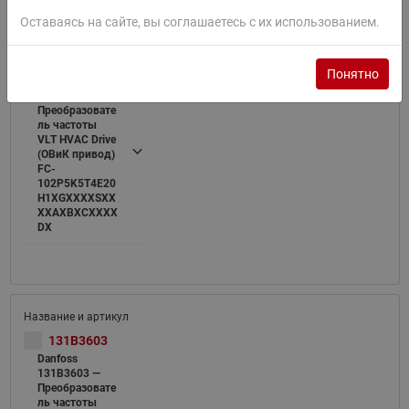
Оставаясь на сайте, вы соглашаетесь с их использованием.
131B4220
Понятно
Danfoss
131B4220 —
Преобразовате
ль частоты
VLT HVAC Drive
(ОВиК привод)
FC-
102P5K5T4E20
H1XGXXXXSXX
XXAXBXCXXXX
DX
131B3603
Danfoss
131B3603 —
Преобразовате
ль частоты