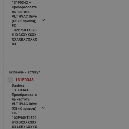
131F0342 —
Преобразовате
ль частоты
VLT HVAC Drive
(ОВиК привод)
FC-
102P75KT4E20
H1XGXXXXSXX
XXAXBXCXXXX
DX
131F0343
Danfoss
131F0343 —
Преобразовате
ль частоты
VLT HVAC Drive
(ОВиК привод)
FC-
102P90KT4E20
H1XGXXXXSXX
XXAXBXCXXXX