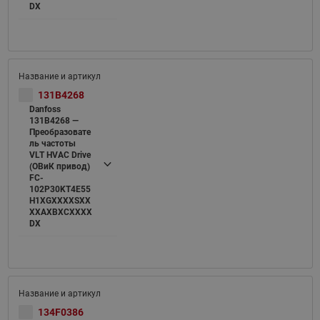
DX
131B4268
Danfoss
131B4268 —
Преобразовате
ль частоты
VLT HVAC Drive
(ОВиК привод)
FC-
102P30KT4E55
H1XGXXXXSXX
XXAXBXCXXXX
DX
134F0386