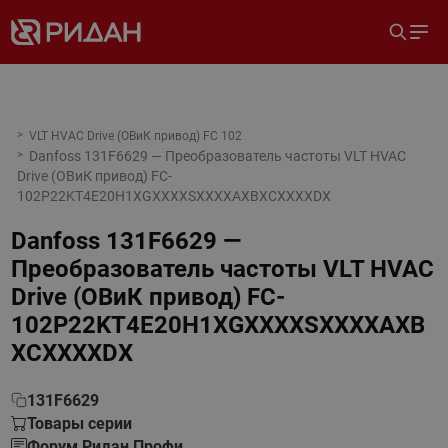
VLT HVAC Drive (ОВиК привод) FC 102
Danfoss 131F6629 — Преобразователь частоты VLT HVAC
Drive (ОВиК привод) FC-
102P22KT4E20H1XGXXXXSXXXXAXBXCXXXXDX
Danfoss 131F6629 —
Преобразователь частоты VLT HVAC
Drive (ОВиК привод) FC-
102P22KT4E20H1XGXXXXSXXXXAXB
XCXXXXDX
131F6629
Товары серии
Форум Ридан Профи