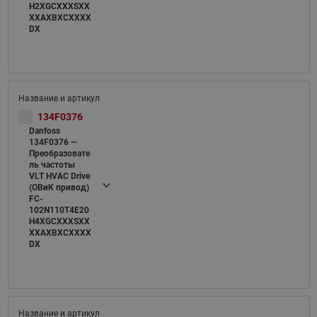
H2XGCXXXSXX
XXAXBXCXXXX
DX
134F0376
Danfoss
134F0376 —
Преобразовате
ль частоты
VLT HVAC Drive
(ОВиК привод)
FC-
102N110T4E20
H4XGCXXXSXX
XXAXBXCXXXX
DX