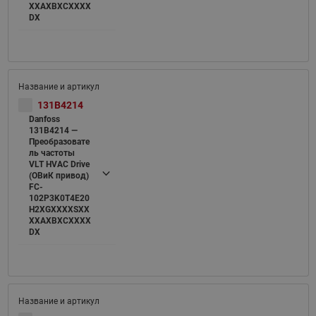
XXAXBXCXXXX
DX
131B4214
Danfoss
131B4214 —
Преобразовате
ль частоты
VLT HVAC Drive
(ОВиК привод)
FC-
102P3K0T4E20
H2XGXXXXSXX
XXAXBXCXXXX
DX