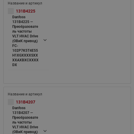
131B4225
Danfoss
131B4225 —
Преобразовате
ль частоты
VLT HVAC Drive
(ОВиК привод)
FC-
102P7K5T4E55
H1XGXXXXSXX
XXAXBXCXXXX
DX
131B4207
Danfoss
131B4207 —
Преобразовате
ль частоты
VLT HVAC Drive
(ОВиК привод)