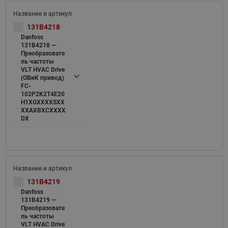
131B4218
Danfoss
131B4218 —
Преобразовате
ль частоты
VLT HVAC Drive
(ОВиК привод)
FC-
102P2K2T4E20
H1XGXXXXSXX
XXAXBXCXXXX
DX
131B4219
Danfoss
131B4219 —
Преобразовате
ль частоты
VLT HVAC Drive