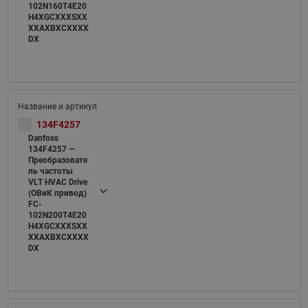
102N160T4E20
H4XGCXXXSXX
XXAXBXCXXXX
DX
134F4257
Danfoss
134F4257 —
Преобразовате
ль частоты
VLT HVAC Drive
(ОВиК привод)
FC-
102N200T4E20
H4XGCXXXSXX
XXAXBXCXXXX
DX