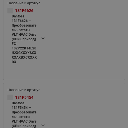
131F6626
Danfoss
131F6626 —
Преобразовате
ль частоты
VLT HVAC Drive
(ОВиК привод)
FC-
102P22KT4E20
H2XGXXXXSXX
XXAXBXCXXXX
DX
131F5454
Danfoss
131F5454 —
Преобразовате
ль частоты
VLT HVAC Drive
(ОВиК привод)