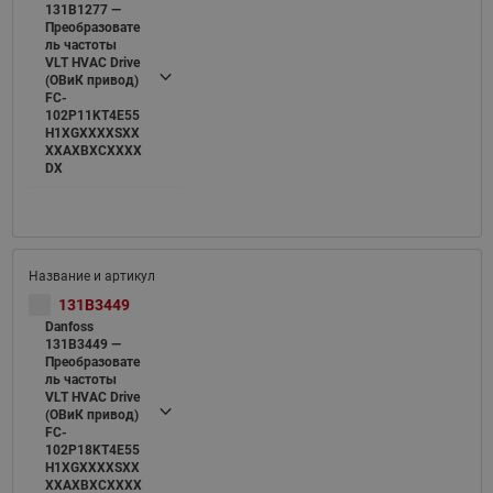
131B1277 —
Преобразовате
ль частоты
VLT HVAC Drive
(ОВиК привод)
FC-
102P11KT4E55
H1XGXXXXSXX
XXAXBXCXXXX
DX
131B3449
Danfoss
131B3449 —
Преобразовате
ль частоты
VLT HVAC Drive
(ОВиК привод)
FC-
102P18KT4E55
H1XGXXXXSXX
XXAXBXCXXXX