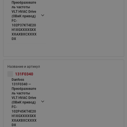
Преобразовате
ль частоты
VLT HVAC Drive
(ОВиК привод)
FC-
102P37KT4E20
H1XGXXXXSXX
XXAXBXCXXXX
DX
131F0340
Danfoss
131F0340 —
Преобразовате
ль частоты
VLT HVAC Drive
(ОВиК привод)
FC-
102P45KT4E20
H1XGXXXXSXX
XXAXBXCXXXX
DX