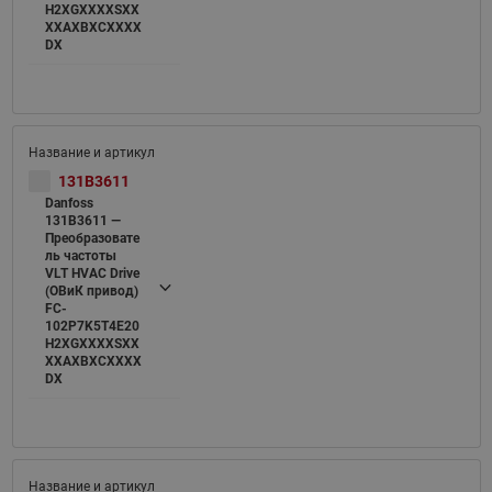
H2XGXXXXSXX
XXAXBXCXXXX
DX
131B3611
Danfoss
131B3611 —
Преобразовате
ль частоты
VLT HVAC Drive
(ОВиК привод)
FC-
102P7K5T4E20
H2XGXXXXSXX
XXAXBXCXXXX
DX