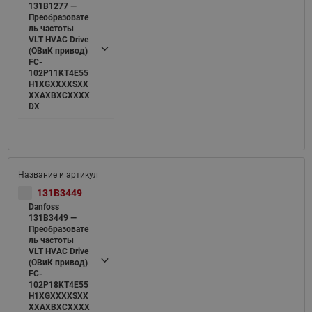
131B1277 —
Преобразовате
ль частоты
VLT HVAC Drive
(ОВиК привод)
FC-
102P11KT4E55
H1XGXXXXSXX
XXAXBXCXXXX
DX
131B3449
Danfoss
131B3449 —
Преобразовате
ль частоты
VLT HVAC Drive
(ОВиК привод)
FC-
102P18KT4E55
H1XGXXXXSXX
XXAXBXCXXXX