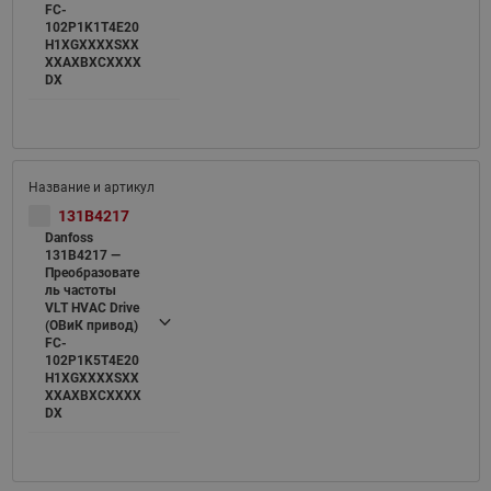
FC-
102P1K1T4E20
H1XGXXXXSXX
XXAXBXCXXXX
DX
131B4217
Danfoss
131B4217 —
Преобразовате
ль частоты
VLT HVAC Drive
(ОВиК привод)
FC-
102P1K5T4E20
H1XGXXXXSXX
XXAXBXCXXXX
DX