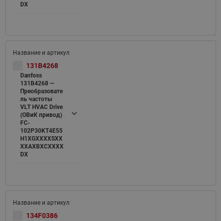
DX
131B4268
Danfoss
131B4268 —
Преобразовате
ль частоты
VLT HVAC Drive
(ОВиК привод)
FC-
102P30KT4E55
H1XGXXXXSXX
XXAXBXCXXXX
DX
134F0386