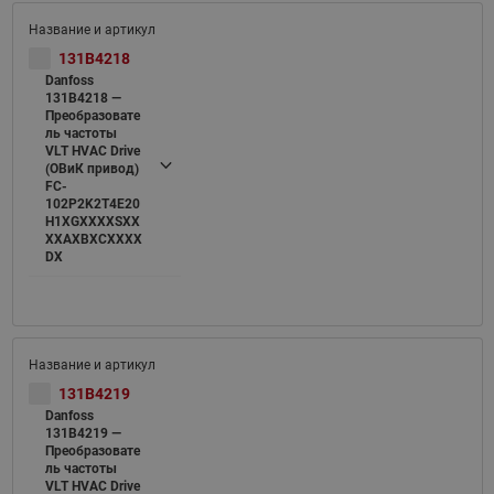
131B4218
Danfoss
131B4218 —
Преобразовате
ль частоты
VLT HVAC Drive
(ОВиК привод)
FC-
102P2K2T4E20
H1XGXXXXSXX
XXAXBXCXXXX
DX
131B4219
Danfoss
131B4219 —
Преобразовате
ль частоты
VLT HVAC Drive