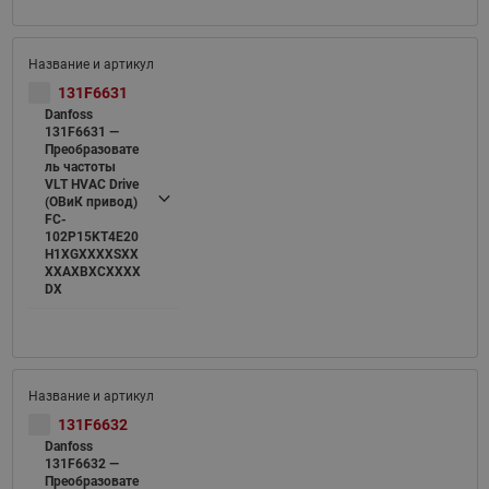
131F6631
Danfoss
131F6631 —
Преобразовате
ль частоты
VLT HVAC Drive
(ОВиК привод)
FC-
102P15KT4E20
H1XGXXXXSXX
XXAXBXCXXXX
DX
131F6632
Danfoss
131F6632 —
Преобразовате