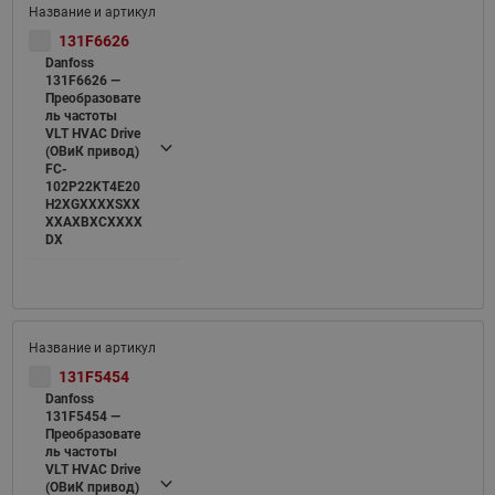
131F6626
Danfoss
131F6626 —
Преобразовате
ль частоты
VLT HVAC Drive
(ОВиК привод)
FC-
102P22KT4E20
H2XGXXXXSXX
XXAXBXCXXXX
DX
131F5454
Danfoss
131F5454 —
Преобразовате
ль частоты
VLT HVAC Drive
(ОВиК привод)