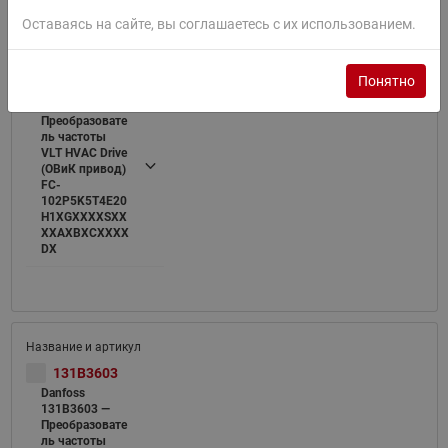
Оставаясь на сайте, вы соглашаетесь с их использованием.
131B4220
Понятно
Danfoss
131B4220 —
Преобразовате
ль частоты
VLT HVAC Drive
(ОВиК привод)
FC-
102P5K5T4E20
H1XGXXXXSXX
XXAXBXCXXXX
DX
131B3603
Danfoss
131B3603 —
Преобразовате
ль частоты