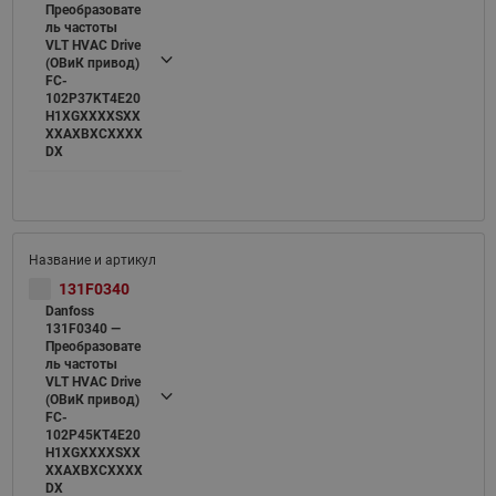
Преобразовате
ль частоты
VLT HVAC Drive
(ОВиК привод)
FC-
102P37KT4E20
H1XGXXXXSXX
XXAXBXCXXXX
DX
131F0340
Danfoss
131F0340 —
Преобразовате
ль частоты
VLT HVAC Drive
(ОВиК привод)
FC-
102P45KT4E20
H1XGXXXXSXX
XXAXBXCXXXX
DX