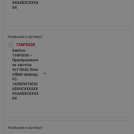
XXAXBXCXXXX
DX
134F0530
Danfoss
134F0530 —
Преобразовате
ль частоты
VLT HVAC Drive
(ОВиК привод)
FC-
102N250T4E20
H2XGCXXXSXX
XXAXBXCXXXX
DX