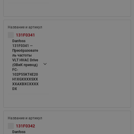
131F0341
Danfoss
131F0341 —
Преобразовате
ль частоты
VLT HVAC Drive
(ОВиК привод)
FC-
102P55KT4E20
H1XGXXXXSXX
XXAXBXCXXXX
DX
131F0342
Danfoss