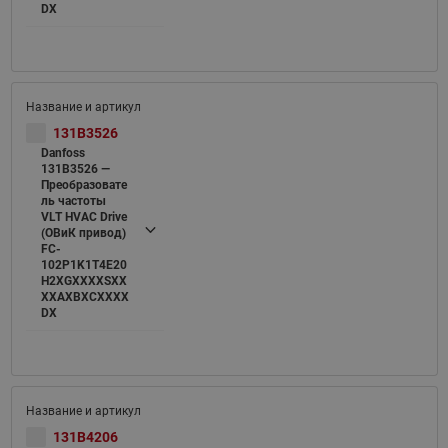
DX
131B3526
Danfoss
131B3526 —
Преобразовате
ль частоты
VLT HVAC Drive
(ОВиК привод)
FC-
102P1K1T4E20
H2XGXXXXSXX
XXAXBXCXXXX
DX
131B4206