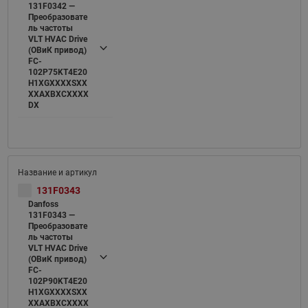
131F0342 —
Преобразовате
ль частоты
VLT HVAC Drive
(ОВиК привод)
FC-
102P75KT4E20
H1XGXXXXSXX
XXAXBXCXXXX
DX
131F0343
Danfoss
131F0343 —
Преобразовате
ль частоты
VLT HVAC Drive
(ОВиК привод)
FC-
102P90KT4E20
H1XGXXXXSXX
XXAXBXCXXXX