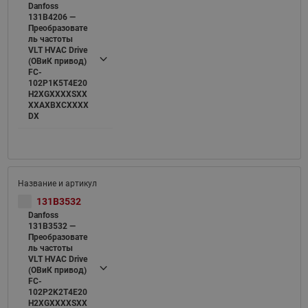
Danfoss
131B4206 —
Преобразовате
ль частоты
VLT HVAC Drive
(ОВиК привод)
FC-
102P1K5T4E20
H2XGXXXXSXX
XXAXBXCXXXX
DX
131B3532
Danfoss
131B3532 —
Преобразовате
ль частоты
VLT HVAC Drive
(ОВиК привод)
FC-
102P2K2T4E20
H2XGXXXXSXX