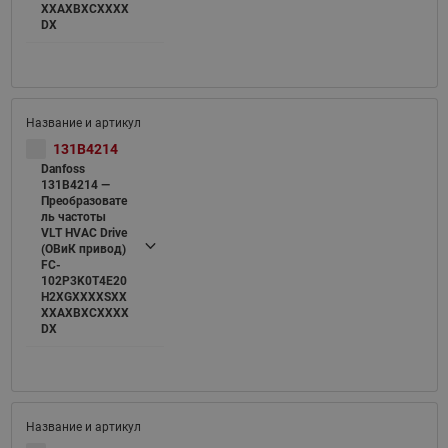
XXAXBXCXXXX
DX
131B4214
Danfoss
131B4214 —
Преобразовате
ль частоты
VLT HVAC Drive
(ОВиК привод)
FC-
102P3K0T4E20
H2XGXXXXSXX
XXAXBXCXXXX
DX