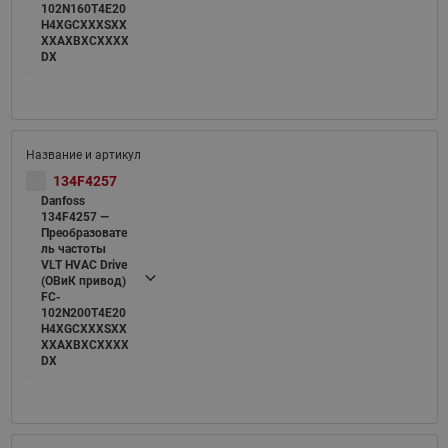
102N160T4E20
H4XGCXXXSXX
XXAXBXCXXXX
DX
134F4257
Danfoss
134F4257 —
Преобразовате
ль частоты
VLT HVAC Drive
(ОВиК привод)
FC-
102N200T4E20
H4XGCXXXSXX
XXAXBXCXXXX
DX