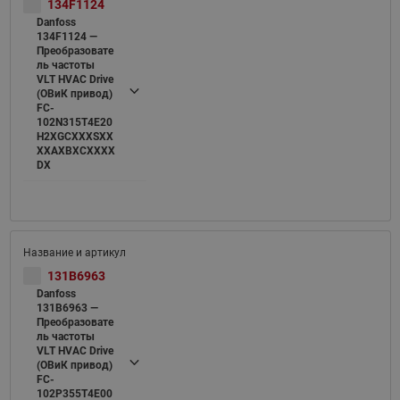
134F1124
Danfoss
134F1124 —
Преобразовате
ль частоты
VLT HVAC Drive
(ОВиК привод)
FC-
102N315T4E20
H2XGCXXXSXX
XXAXBXCXXXX
DX
131B6963
Danfoss
131B6963 —
Преобразовате
ль частоты
VLT HVAC Drive
(ОВиК привод)
FC-
102P355T4E00