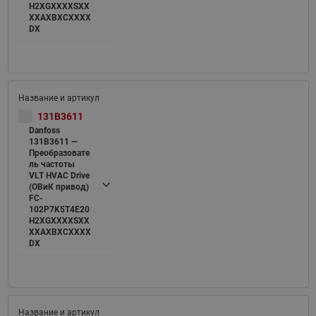
H2XGXXXXSXX
XXAXBXCXXXX
DX
131B3611
Danfoss
131B3611 —
Преобразовате
ль частоты
VLT HVAC Drive
(ОВиК привод)
FC-
102P7K5T4E20
H2XGXXXXSXX
XXAXBXCXXXX
DX