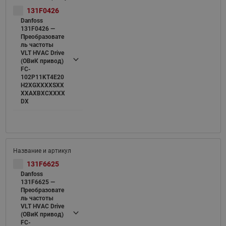
131F0426
Danfoss
131F0426 —
Преобразовате
ль частоты
VLT HVAC Drive
(ОВиК привод)
FC-
102P11KT4E20
H2XGXXXXSXX
XXAXBXCXXXX
DX
131F6625
Danfoss
131F6625 —
Преобразовате
ль частоты
VLT HVAC Drive
(ОВиК привод)
FC-