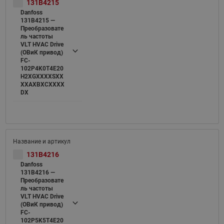
131B4215
Danfoss
131B4215 —
Преобразовате
ль частоты
VLT HVAC Drive
(ОВиК привод)
FC-
102P4K0T4E20
H2XGXXXXSXX
XXAXBXCXXXX
DX
131B4216
Danfoss
131B4216 —
Преобразовате
ль частоты
VLT HVAC Drive
(ОВиК привод)
FC-
102P5K5T4E20