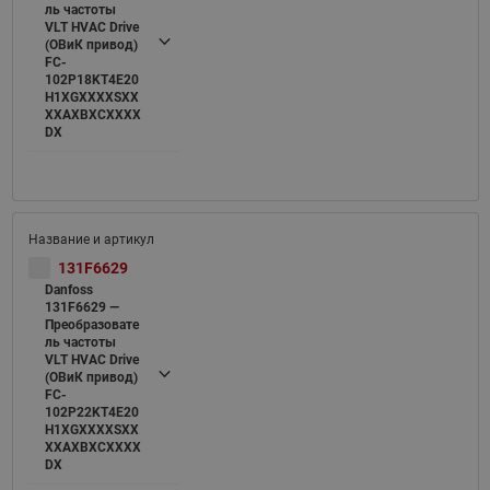
ль частоты
VLT HVAC Drive
(ОВиК привод)
FC-
102P18KT4E20
H1XGXXXXSXX
XXAXBXCXXXX
DX
131F6629
Danfoss
131F6629 —
Преобразовате
ль частоты
VLT HVAC Drive
(ОВиК привод)
FC-
102P22KT4E20
H1XGXXXXSXX
XXAXBXCXXXX
DX