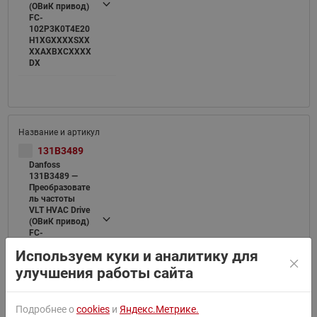
(ОВиК привод)
FC-
102P3K0T4E20
H1XGXXXXSXX
XXAXBXCXXXX
DX
131B3489
Danfoss
131B3489 —
Преобразовате
ль частоты
VLT HVAC Drive
(ОВиК привод)
FC-
102P4K0T4E20
Используем куки и аналитику для
H1XGXXXXSXX
XXAXBXCXXXX
улучшения работы сайта
DX
Подробнее о
cookies
и
Яндекс.Метрике.