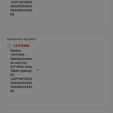
102P15KT4E20
H2XGXXXXSXX
XXAXBXCXXXX
DX
131F5456
Danfoss
131F5456 —
Преобразовате
ль частоты
VLT HVAC Drive
(ОВиК привод)
FC-
102P18KT4E20
H2XGXXXXSXX
XXAXBXCXXXX
DX