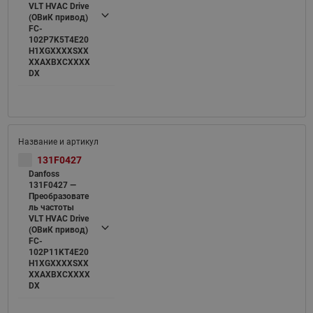
VLT HVAC Drive
(ОВиК привод)
FC-
102P7K5T4E20
H1XGXXXXSXX
XXAXBXCXXXX
DX
131F0427
Danfoss
131F0427 —
Преобразовате
ль частоты
VLT HVAC Drive
(ОВиК привод)
FC-
102P11KT4E20
H1XGXXXXSXX
XXAXBXCXXXX
DX