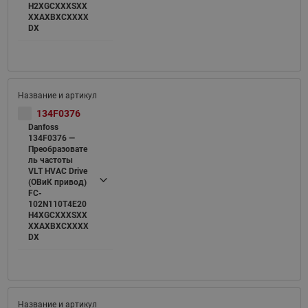
H2XGCXXXSXX
XXAXBXCXXXX
DX
134F0376
Danfoss
134F0376 —
Преобразовате
ль частоты
VLT HVAC Drive
(ОВиК привод)
FC-
102N110T4E20
H4XGCXXXSXX
XXAXBXCXXXX
DX