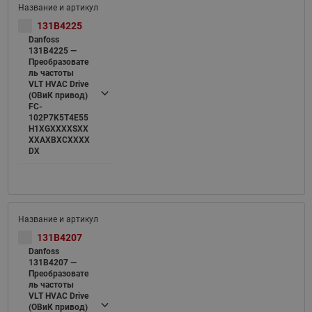
131B4225
Danfoss
131B4225 —
Преобразовате
ль частоты
VLT HVAC Drive
(ОВиК привод)
FC-
102P7K5T4E55
H1XGXXXXSXX
XXAXBXCXXXX
DX
131B4207
Danfoss
131B4207 —
Преобразовате
ль частоты
VLT HVAC Drive
(ОВиК привод)