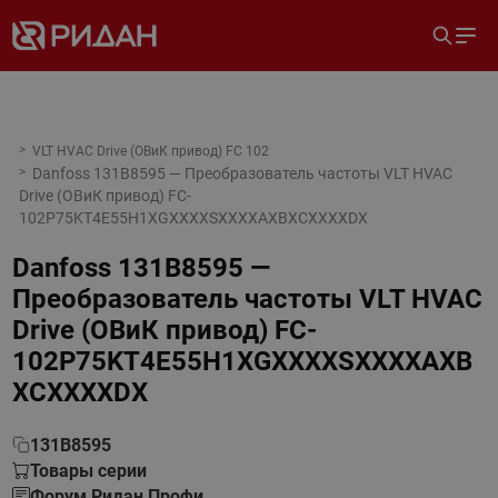
VLT HVAC Drive (ОВиК привод) FC 102
Danfoss 131B8595 — Преобразователь частоты VLT HVAC
Drive (ОВиК привод) FC-
102P75KT4E55H1XGXXXXSXXXXAXBXCXXXXDX
Danfoss 131B8595 —
Преобразователь частоты VLT HVAC
Drive (ОВиК привод) FC-
102P75KT4E55H1XGXXXXSXXXXAXB
XCXXXXDX
131B8595
Товары серии
Форум Ридан Профи