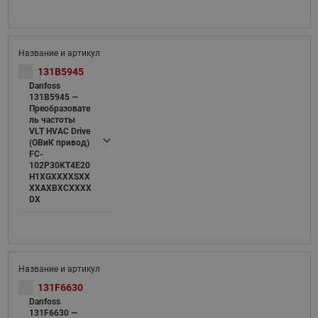
131B5945
Danfoss
131B5945 —
Преобразовате
ль частоты
VLT HVAC Drive
(ОВиК привод)
FC-
102P30KT4E20
H1XGXXXXSXX
XXAXBXCXXXX
DX
131F6630
Danfoss
131F6630 —