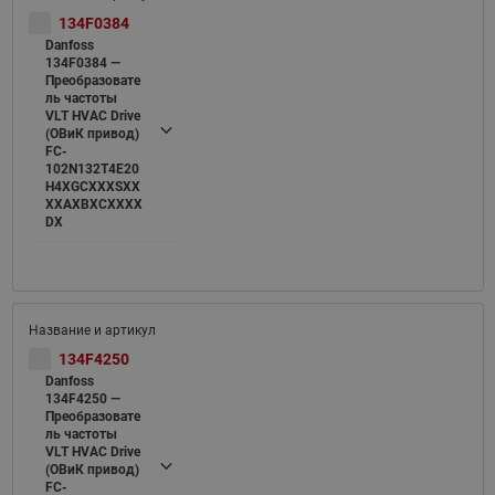
134F0384
Danfoss
134F0384 —
Преобразовате
ль частоты
VLT HVAC Drive
(ОВиК привод)
FC-
102N132T4E20
H4XGCXXXSXX
XXAXBXCXXXX
DX
134F4250
Danfoss
134F4250 —
Преобразовате
ль частоты
VLT HVAC Drive
(ОВиК привод)
FC-