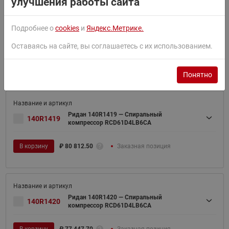
улучшения работы сайта
Подробнее о
cookies
и
Яндекс.Метрике.
Ридан 140R1418 — Спиральный
140R1418
компрессор RCD58D4LB6CA
Оставаясь на сайте, вы соглашаетесь с их использованием.
В корзину
₽
75 877.40
Заказная позиция
Понятно
Ридан 140R1419 — Спиральный
140R1419
компрессор RCD61D4LB6CA
В корзину
₽
80 812.50
Заказная позиция
Ридан 140R1420 — Спиральный
140R1420
компрессор RCD61D4LB6CA
В корзину
₽
77 447.70
Заказная позиция