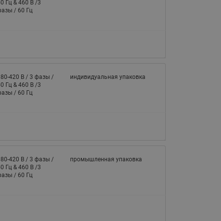
065B82xxR)
0 Гц & 460 В /3
азы / 60 Гц
Латунные фильтры сетчатые
Ридан (код 065B82xxR)
Воздухоотводчики Airvent-R
Ридан (код 06582xxR)
80-420 В / 3 фазы /
индивидуальная упаковка
0 Гц & 460 В /3
азы / 60 Гц
80-420 В / 3 фазы /
промышленная упаковка
0 Гц & 460 В /3
азы / 60 Гц