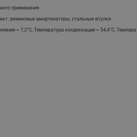
этажные для систем отоп
ного применения
TDU-R Ридан
кт: резиновые амортизаторы, стальные втулки
Показать все
Квартирные станции ШК
пения = 7,2°С, Температура конденсации = 54,4°С, Темпера
Ридан
Учёт тепловой энергии
Чиллеры (холодильн
Коллекторы
машины)
Квартирные приборы учёта
распределительные
Чиллеры с воздушным
Распределители INDIV
Квартирные тепловые пу
охлаждением конденсато
MyFlat
Коммерческий (Общедомовой)
серии RCH
учет тепловой энергии
Показать все
Автоматизированная система
учета энергоресурсов
Узлы регулирования
Преобразователи час
приточных установок
Преобразователь частот
Ридан RF-51
Узлы теплоснабжения с 3-