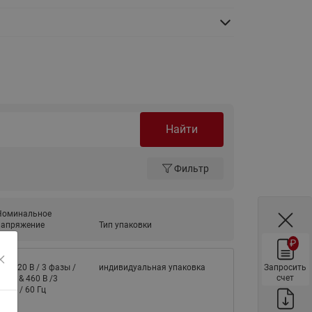
ы
Нержавеющие краны шаровые
запорные Ридан
Затворы дисковые Ридан
Латунные обратные клапаны
Ридан
Чугунные обратные клапаны/
затворы Ридан
Найти
Нержавеющие обратные
клапаны Ридан
Фильтр
Фильтры сетчатые Ридан ФСФ
Балансировочные клапаны для
Номинальное
напряжение
наружных систем
Тип упаковки
₽
Сильфонные компенсаторы
для наружных систем
Запросить
80-420 В / 3 фазы /
индивидуальная упаковка
счет
0 Гц & 460 В /3
Фильтры сетчатые Ридан ФСФ
азы / 60 Гц
для наружных систем