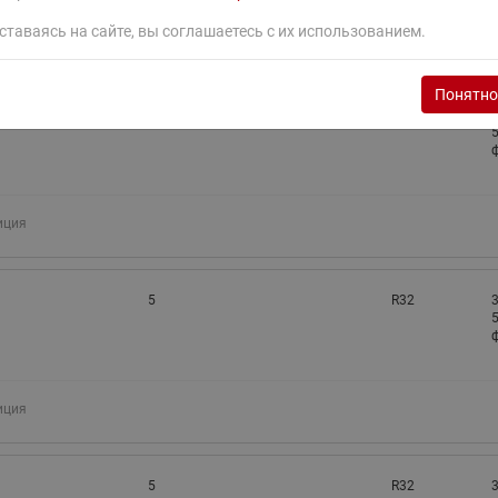
ставаясь на сайте, вы соглашаетесь с их использованием.
иция
Понятно
3,8
R32
3
5
ф
иция
5
R32
3
5
ф
иция
5
R32
3