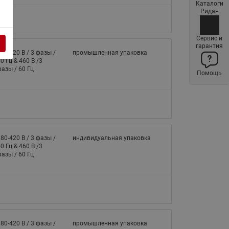
Каталоги
Латунные фильтры сетчатые
Ридан
Ридан (код 065B83xxR)
Нержавеющие фильтры
Сервис и
гарантия
сетчатые Ридан
80-420 В / 3 фазы /
промышленная упаковка
0 Гц & 460 В /3
Воздухоотводчики Airvent-R
азы / 60 Гц
Помощь
(Вентиляция) Ридан (код
06583xxR)
Компенсаторы осевые
сильфонные Ридан
Регуляторы давления Ридан
80-420 В / 3 фазы /
индивидуальная упаковка
0 Гц & 460 В /3
Клапаны редукционные Ридан
азы / 60 Гц
Гибкие вставки
Предохранительные клапаны
RSV
Латунные краны шаровые
запорные Ридан (код
80-420 В / 3 фазы /
промышленная упаковка