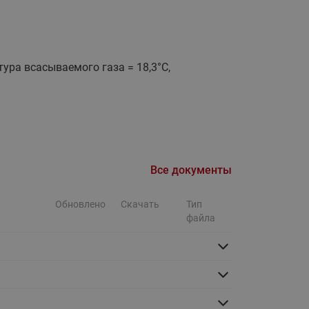
Ридан
ления
С
тура всасываемого газа = 18,3°С,
ые
Трубопроводная арматура
Стальные краны запорно-
регулирующие Ридан
нкты
ра
Стальные краны шаровые
запорные Ридан
Все документы
Привод электрический АМВ
для шаровых кранов RJIP
Обновлено
Скачать
Тип
Premium (Премиум)
файла
Показать все
Краны шаровые чугунные
Ридан
тоты
Латунные краны шаровые
ы
запорные Ридан (код
065B83xxR)