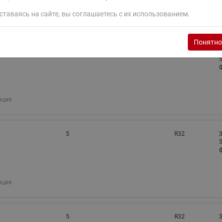
ставаясь на сайте, вы соглашаетесь с их использованием.
иция
Понятно
3,8
R32
3
5
ф
иция
5
R32
3
5
ф
иция
5
R32
3