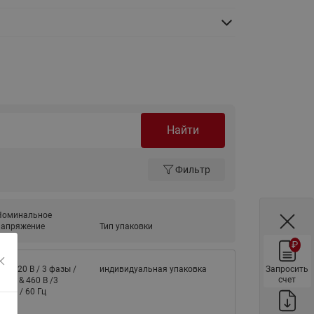
ы
Нержавеющие краны шаровые
запорные Ридан
Затворы дисковые Ридан
Латунные обратные клапаны
Ридан
Чугунные обратные клапаны/
затворы Ридан
Найти
Нержавеющие обратные
клапаны Ридан
Фильтр
Фильтры сетчатые Ридан ФСФ
Балансировочные клапаны для
Номинальное
напряжение
наружных систем
Тип упаковки
₽
Сильфонные компенсаторы
для наружных систем
Запросить
80-420 В / 3 фазы /
индивидуальная упаковка
счет
0 Гц & 460 В /3
Фильтры сетчатые Ридан ФСФ
азы / 60 Гц
для наружных систем