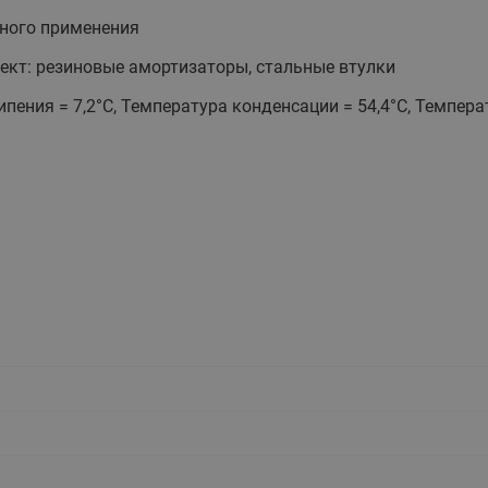
этажные для систем отоп
ного применения
TDU-R Ридан
кт: резиновые амортизаторы, стальные втулки
Показать все
Квартирные станции ШК
пения = 7,2°С, Температура конденсации = 54,4°С, Темпера
Ридан
Учёт тепловой энергии
Чиллеры (холодильн
Коллекторы
машины)
Квартирные приборы учёта
распределительные
Чиллеры с воздушным
Распределители INDIV
Квартирные тепловые пу
охлаждением конденсато
MyFlat
Коммерческий (Общедомовой)
серии RCH
учет тепловой энергии
Показать все
Автоматизированная система
учета энергоресурсов
Узлы регулирования
Преобразователи час
приточных установок
Преобразователь частот
Ридан RF-51
Узлы теплоснабжения с 3-