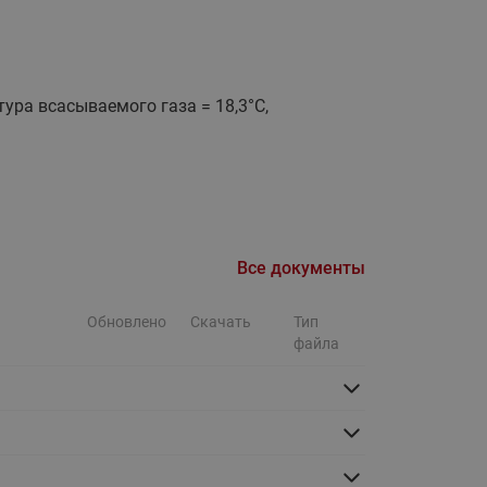
Ридан
ления
С
тура всасываемого газа = 18,3°С,
ые
Трубопроводная арматура
Стальные краны запорно-
регулирующие Ридан
нкты
ра
Стальные краны шаровые
запорные Ридан
Все документы
Привод электрический АМВ
для шаровых кранов RJIP
Обновлено
Скачать
Тип
Premium (Премиум)
файла
Показать все
Краны шаровые чугунные
Ридан
тоты
Латунные краны шаровые
ы
запорные Ридан (код
065B83xxR)