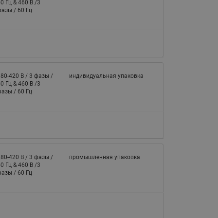
065B82xxR)
0 Гц & 460 В /3
азы / 60 Гц
Латунные фильтры сетчатые
Ридан (код 065B82xxR)
Воздухоотводчики Airvent-R
Ридан (код 06582xxR)
80-420 В / 3 фазы /
индивидуальная упаковка
0 Гц & 460 В /3
азы / 60 Гц
80-420 В / 3 фазы /
промышленная упаковка
0 Гц & 460 В /3
азы / 60 Гц