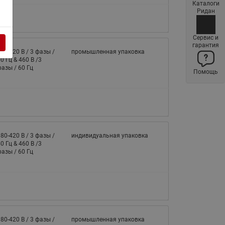
Каталоги
Латунные фильтры сетчатые
Ридан
Ридан (код 065B83xxR)
Нержавеющие фильтры
Сервис и
гарантия
сетчатые Ридан
80-420 В / 3 фазы /
промышленная упаковка
0 Гц & 460 В /3
Воздухоотводчики Airvent-R
азы / 60 Гц
Помощь
(Вентиляция) Ридан (код
06583xxR)
Компенсаторы осевые
сильфонные Ридан
Регуляторы давления Ридан
80-420 В / 3 фазы /
индивидуальная упаковка
0 Гц & 460 В /3
Клапаны редукционные Ридан
азы / 60 Гц
Гибкие вставки
Предохранительные клапаны
RSV
Латунные краны шаровые
запорные Ридан (код
80-420 В / 3 фазы /
промышленная упаковка