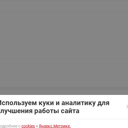
ходовыми клапанами
Преобразователь частот
Ридан RF-101
Узлы холодоснабжения с 3-
ходовыми клапанами
Узлы теплоснабжения с
комбинированным клапаном
AQT(F)-R
Используем куки и аналитику для
улучшения работы сайта
одробнее о
cookies
и
Яндекс.Метрике.