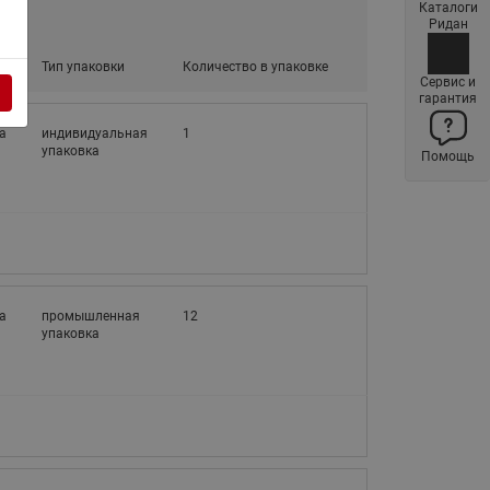
Каталоги
Латунные фильтры сетчатые
Ридан
Ридан (код 065B83xxR)
ое
Тип упаковки
Количество в упаковке
Нержавеющие фильтры
Сервис и
гарантия
сетчатые Ридан
а
индивидуальная
1
Воздухоотводчики Airvent-R
упаковка
Помощь
(Вентиляция) Ридан (код
06583xxR)
Компенсаторы осевые
сильфонные Ридан
Регуляторы давления Ридан
Клапаны редукционные Ридан
а
промышленная
12
упаковка
Гибкие вставки
Предохранительные клапаны
RSV
Латунные краны шаровые
запорные Ридан (код