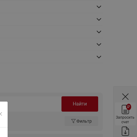
ы
Нержавеющие краны шаровые
запорные Ридан
Затворы дисковые Ридан
Латунные обратные клапаны
Ридан
Чугунные обратные клапаны/
затворы Ридан
Нержавеющие обратные
клапаны Ридан
Фильтры сетчатые Ридан ФСФ
Балансировочные клапаны для
наружных систем
Найти
₽
Сильфонные компенсаторы
для наружных систем
Запросить
Фильтр
счет
Фильтры сетчатые Ридан ФСФ
для наружных систем