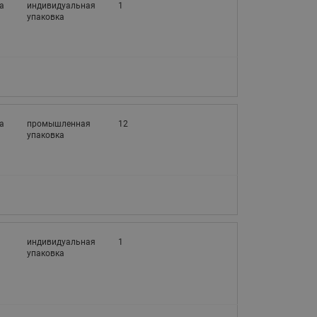
065B82xxR)
а
индивидуальная
1
упаковка
Латунные фильтры сетчатые
Ридан (код 065B82xxR)
Воздухоотводчики Airvent-R
Ридан (код 06582xxR)
а
промышленная
12
упаковка
3
индивидуальная
1
упаковка