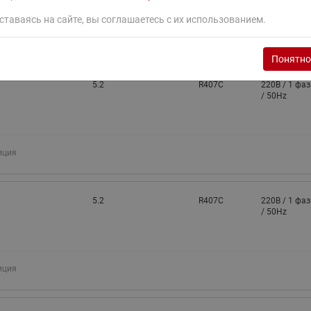
Объемная
ставаясь на сайте, вы соглашаетесь с их использованием.
производительность,
изводительность,
м3/час, 50 Гц, 2900
Номинальн
об/мин
Хладагент
напряжение
Понятно
5.2
R407C
220В / 1 фаз
/ 50Hz
иция
5.2
R407C
220В / 1 фаз
/ 50Hz
иция