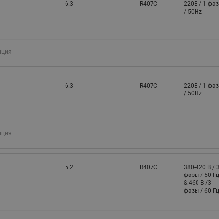
6.3
R407C
220В / 1 фаз
/ 50Hz
иция
6.3
R407C
220В / 1 фаз
/ 50Hz
иция
5.2
R407C
380-420 В / 
фазы / 50 Гц
& 460 В /3
фазы / 60 Гц