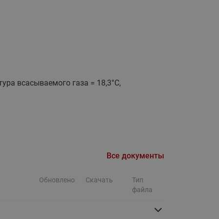
Ридан
ления
С
ые
Трубопроводная арматура
Стальные краны запорно-
тура всасываемого газа = 18,3°С,
регулирующие Ридан
нкты
ра
Стальные краны шаровые
запорные Ридан
Привод электрический АМВ
для шаровых кранов RJIP
Premium (Премиум)
Все документы
Показать все
Краны шаровые чугунные
Ридан
Обновлено
Скачать
Тип
тоты
файла
Латунные краны шаровые
ы
запорные Ридан (код
065B83xxR)