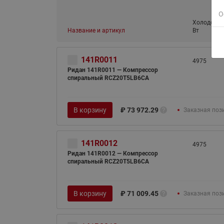
О
Холодопро
Название и артикул
Вт
141R0011
4975
Ридан 141R0011 — Компрессор
спиральный RCZ20T5LB6CA
В корзину
₽
73 972.29
Заказная поз
141R0012
4975
Ридан 141R0012 — Компрессор
спиральный RCZ20T5LB6CA
В корзину
₽
71 009.45
Заказная поз