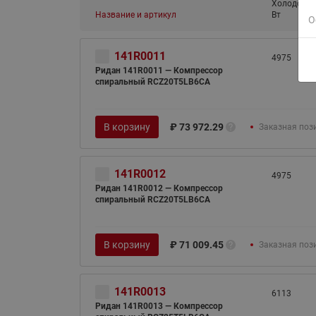
Холодопро
Название и артикул
Вт
О
141R0011
4975
Ридан 141R0011 — Компрессор
спиральный RCZ20T5LB6CA
В корзину
₽
73 972.29
Заказная поз
141R0012
4975
Ридан 141R0012 — Компрессор
спиральный RCZ20T5LB6CA
В корзину
₽
71 009.45
Заказная поз
141R0013
6113
Ридан 141R0013 — Компрессор