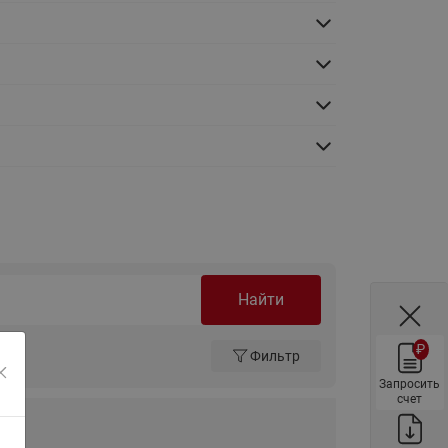
ы
Нержавеющие краны шаровые
запорные Ридан
Затворы дисковые Ридан
Латунные обратные клапаны
Ридан
Чугунные обратные клапаны/
затворы Ридан
Нержавеющие обратные
клапаны Ридан
Фильтры сетчатые Ридан ФСФ
Найти
Балансировочные клапаны для
наружных систем
₽
Фильтр
Сильфонные компенсаторы
для наружных систем
Запросить
счет
Фильтры сетчатые Ридан ФСФ
для наружных систем