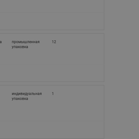
065B82xxR)
Латунные фильтры сетчатые
Ридан (код 065B82xxR)
Воздухоотводчики Airvent-R
Ридан (код 06582xxR)
а
промышленная
12
упаковка
3
индивидуальная
1
упаковка