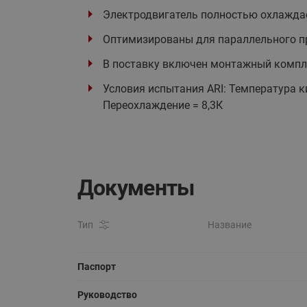
Электродвигатель полностью охлажда
Оптимизированы для параллельного п
В поставку включен монтажный компле
Условия испытания ARI: Температура ки
Переохлаждение = 8,3К
Документы
Тип
Название
Паспорт
Руководство