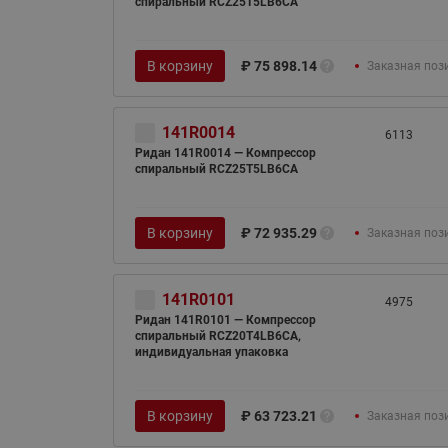
спиральный RCZ25T5LB6CA
В корзину
₽
75 898.14
Заказная поз
141R0014
6113
Ридан 141R0014 — Компрессор
спиральный RCZ25T5LB6CA
В корзину
₽
72 935.29
Заказная поз
141R0101
4975
Ридан 141R0101 — Компрессор
спиральный RCZ20T4LB6CA,
индивидуальная упаковка
В корзину
₽
63 723.21
Заказная поз