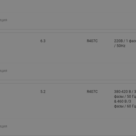
иция
6.3
R407C
220В / 1 фаз
/ 50Hz
иция
5.2
R407C
380-420 В / 
фазы / 50 Гц
& 460 В /3
фазы / 60 Гц
иция