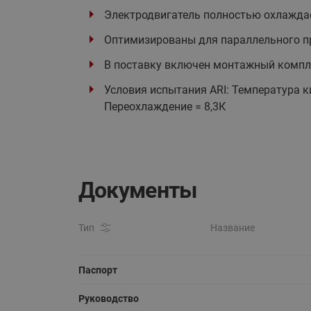
Электродвигатель полностью охлажда
Оптимизированы для параллельного п
В поставку включен монтажный компле
Условия испытания ARI: Температура ки
Переохлаждение = 8,3К
Документы
Тип
Название
Паспорт
Руководство