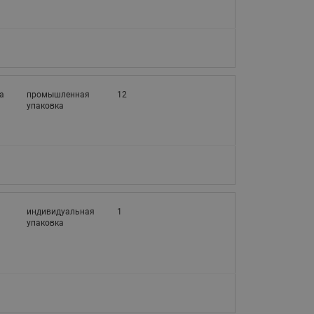
065B82xxR)
Латунные фильтры сетчатые
Ридан (код 065B82xxR)
Воздухоотводчики Airvent-R
Ридан (код 06582xxR)
а
промышленная
12
упаковка
3
индивидуальная
1
упаковка