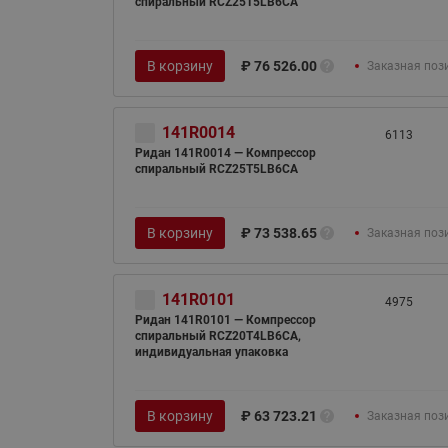
спиральный RCZ25T5LB6CA
В корзину
₽
76 526.00
Заказная поз
141R0014
6113
Ридан 141R0014 — Компрессор
спиральный RCZ25T5LB6CA
В корзину
₽
73 538.65
Заказная поз
141R0101
4975
Ридан 141R0101 — Компрессор
спиральный RCZ20T4LB6CA,
индивидуальная упаковка
В корзину
₽
63 723.21
Заказная поз