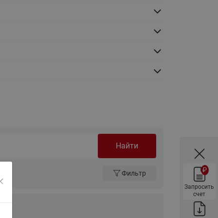
ы
Нержавеющие краны шаровые
запорные Ридан
Затворы дисковые Ридан
Латунные обратные клапаны
Ридан
Чугунные обратные клапаны/
затворы Ридан
Нержавеющие обратные
клапаны Ридан
Фильтры сетчатые Ридан ФСФ
Найти
Балансировочные клапаны для
наружных систем
₽
Фильтр
Сильфонные компенсаторы
для наружных систем
Запросить
счет
Фильтры сетчатые Ридан ФСФ
для наружных систем