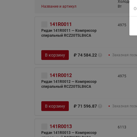
Холодопро
Название и артикул
Вт
О
141R0011
4975
Ридан 141R0011 — Компрессор
спиральный RCZ20T5LB6CA
В корзину
₽
74 584.22
Заказная поз
141R0012
4975
Ридан 141R0012 — Компрессор
спиральный RCZ20T5LB6CA
В корзину
₽
71 596.87
Заказная поз
141R0013
6113
Ридан 141R0013 — Компрессор