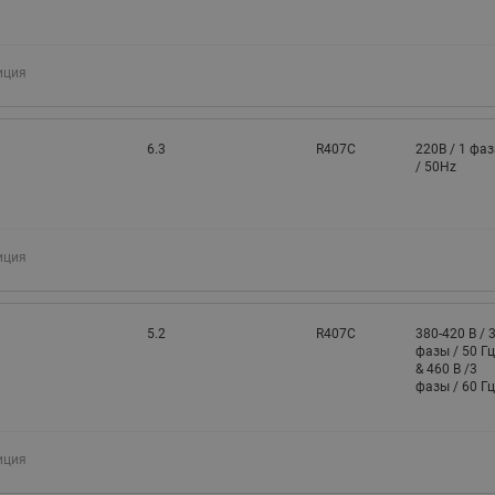
иция
6.3
R407C
220В / 1 фаз
/ 50Hz
иция
5.2
R407C
380-420 В / 
фазы / 50 Гц
& 460 В /3
фазы / 60 Гц
иция