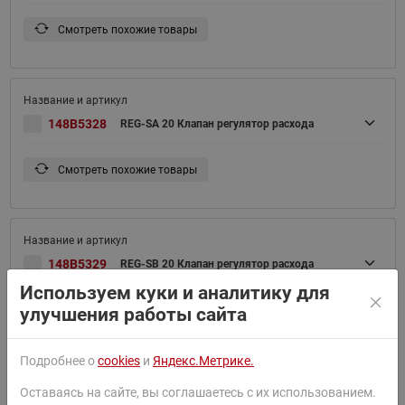
Смотреть похожие товары
148B5328
REG-SA 20 Клапан регулятор расхода
Смотреть похожие товары
148B5329
REG-SB 20 Клапан регулятор расхода
Используем куки и аналитику для
улучшения работы сайта
Смотреть похожие товары
Подробнее о
cookies
и
Яндекс.Метрике.
Оставаясь на сайте, вы соглашаетесь с их использованием.
148B5326
REG-SA 20 D ANG Клапан регулятор расхода