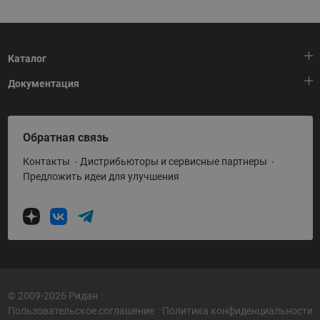
Каталог
Документация
Тепловая автоматика
Холодильная техника
HeatPlatform (Тепловая платформа)
Обратная связь
Приводная техника
Полезные программы и инструменты
Контакты
Дистрибьюторы и сервисные партнеры
Промышленная автоматика
Условия поставки
Предложить идеи для улучшения
Теплый пол и снеготаяние
Политика по использованию ТЗ Ридан
Теплообменное оборудование
Насосное оборудование
Коттеджная автоматика
Системы водоснабжения
© 2009-2026 Ридан
Пользовательское соглашение
Политика конфиденциальности