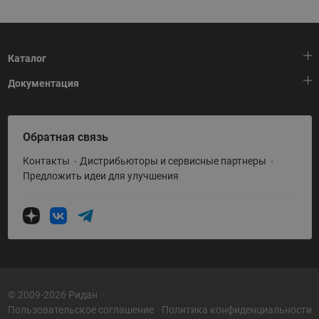
Каталог
Документация
Тепловая автоматика
Холодильная техника
HeatPlatform (Тепловая платформа)
Обратная связь
Приводная техника
Полезные программы и инструменты
Контакты
Дистрибьюторы и сервисные партнеры
Промышленная автоматика
Условия поставки
Предложить идеи для улучшения
Теплый пол и снеготаяние
Политика по использованию ТЗ Ридан
Теплообменное оборудование
Насосное оборудование
Коттеджная автоматика
Системы водоснабжения
© 2009-2026 Ридан
Пользовательское соглашение
Политика конфиденциальности