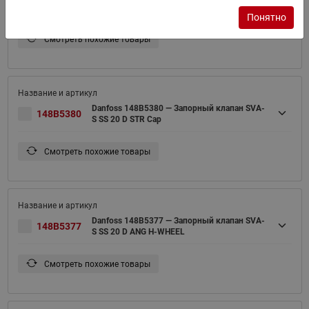
148B5379
S SS 20 D STR H-WHEEL
Понятно
Смотреть похожие товары
Danfoss 148B5380 — Запорный клапан SVA-
148B5380
S SS 20 D STR Cap
Смотреть похожие товары
Danfoss 148B5377 — Запорный клапан SVA-
148B5377
S SS 20 D ANG H-WHEEL
Смотреть похожие товары