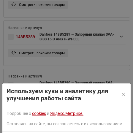
Смотреть похожие товары
Danfoss 148B5289 — Запорный клапан SVA-
148B5289
S SS 15 D ANG H-WHEEL
Смотреть похожие товары
Danfoss 148B5290 — Запорный клапан SVA-
148B5290
S SS 15 D ANG Cap
Используем куки и аналитику для
улучшения работы сайта
Смотреть похожие товары
Подробнее о
cookies
и
Яндекс.Метрике.
Оставаясь на сайте, вы соглашаетесь с их использованием.
Danfoss 148B5379 — Запорный клапан SVA-