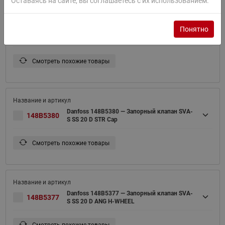
Оставаясь на сайте, вы соглашаетесь с их использованием.
Понятно
Danfoss 148B5379 — Запорный клапан SVA-
148B5379
S SS 20 D STR H-WHEEL
Смотреть похожие товары
Danfoss 148B5380 — Запорный клапан SVA-
148B5380
S SS 20 D STR Cap
Смотреть похожие товары
Danfoss 148B5377 — Запорный клапан SVA-
148B5377
S SS 20 D ANG H-WHEEL