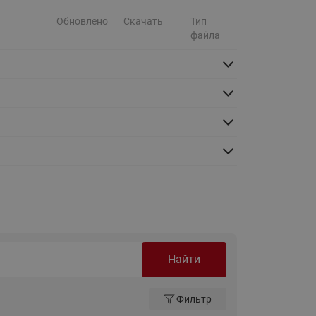
Ридан
ления
Обновлено
Скачать
Тип
файла
С
ые
Трубопроводная арматура
Стальные краны запорно-
регулирующие Ридан
нкты
ра
Стальные краны шаровые
запорные Ридан
Привод электрический АМВ
для шаровых кранов RJIP
Premium (Премиум)
Показать все
Краны шаровые чугунные
Ридан
Найти
тоты
Латунные краны шаровые
ы
запорные Ридан (код
Фильтр
065B83xxR)