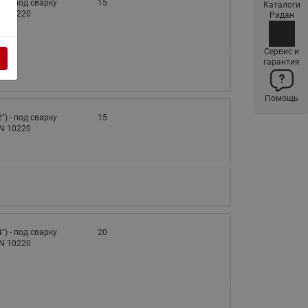
2") - под сварку
15
Каталоги
Латунные фильтры сетчатые
EN 10220
Ридан
Ридан (код 065B83xxR)
Нержавеющие фильтры
Сервис и
гарантия
сетчатые Ридан
Воздухоотводчики Airvent-R
Помощь
(Вентиляция) Ридан (код
06583xxR)
2") - под сварку
15
EN 10220
Компенсаторы осевые
сильфонные Ридан
Регуляторы давления Ридан
Клапаны редукционные Ридан
Гибкие вставки
4") - под сварку
20
Предохранительные клапаны
EN 10220
RSV
Латунные краны шаровые
запорные Ридан (код