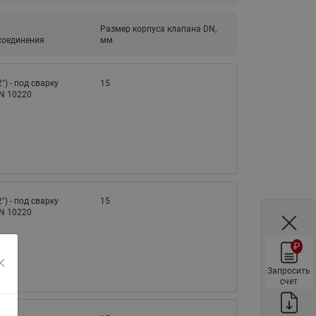
ы
Нержавеющие краны шаровые
запорные Ридан
Размер корпуса клапана DN,
соединения
мм
Затворы дисковые Ридан
Латунные обратные клапаны
2") - под сварку
15
Ридан
EN 10220
Чугунные обратные клапаны/
затворы Ридан
Нержавеющие обратные
клапаны Ридан
Фильтры сетчатые Ридан ФСФ
2") - под сварку
15
EN 10220
Балансировочные клапаны для
наружных систем
₽
Сильфонные компенсаторы
для наружных систем
Запросить
счет
Фильтры сетчатые Ридан ФСФ
для наружных систем