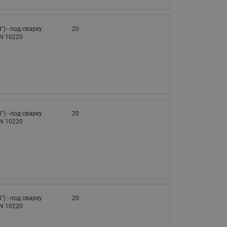
065B82xxR)
Латунные фильтры сетчатые
Ридан (код 065B82xxR)
4") - под сварку
20
EN 10220
Воздухоотводчики Airvent-R
Ридан (код 06582xxR)
4") - под сварку
20
EN 10220
4") - под сварку
20
EN 10220