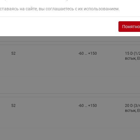
52
-60 … +150
15 D (1/
встык, 
ставаясь на сайте, вы соглашаетесь с их использованием.
Понятно
52
-60 … +150
15 D (1/
встык, 
52
-60 … +150
20 D (3/
встык, 