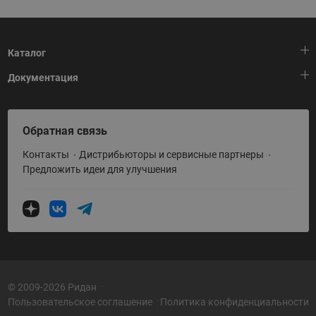
Каталог
Документация
Тепловая автоматика
Холодильная техника
HeatPlatform (Тепловая платформа)
Обратная связь
Приводная техника
Полезные программы и инструменты
Контакты
Дистрибьюторы и сервисные партнеры
Промышленная автоматика
Условия поставки
Предложить идеи для улучшения
Теплый пол и снеготаяние
Политика по использованию ТЗ Ридан
Теплообменное оборудование
Насосное оборудование
Коттеджная автоматика
Системы водоснабжения
© 2009-2026 Ридан
Пользовательское соглашение
Политика конфиденциальности