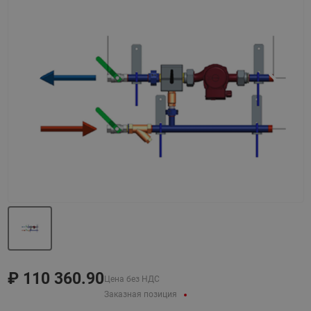
Назад
Вперед
₽
110 360.90
Цена без НДС
Заказная позиция