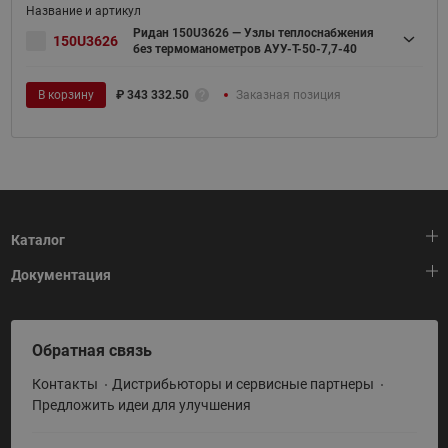
Ридан 150U3626 — Узлы теплоснабжения
150U3626
без термоманометров АУУ-T-50-7,7-40
В корзину
₽
343 332.50
Заказная позиция
Каталог
Документация
Тепловая автоматика
Холодильная техника
HeatPlatform (Тепловая платформа)
Обратная связь
Приводная техника
Полезные программы и инструменты
Контакты
Дистрибьюторы и сервисные партнеры
Промышленная автоматика
Условия поставки
Предложить идеи для улучшения
Теплый пол и снеготаяние
Политика по использованию ТЗ Ридан