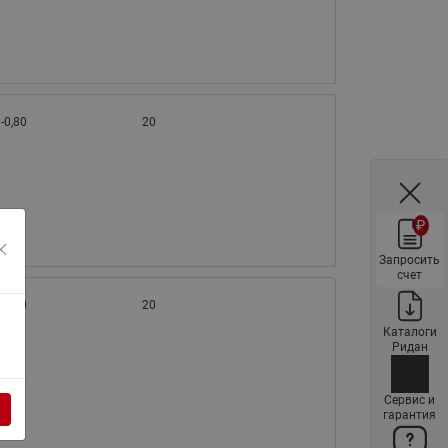
ы
Нержавеющие краны шаровые
запорные Ридан
Затворы дисковые Ридан
Латунные обратные клапаны
-0,80
20
Ридан
Чугунные обратные клапаны/
затворы Ридан
Нержавеющие обратные
₽
клапаны Ридан
Запросить
Фильтры сетчатые Ридан ФСФ
счет
Балансировочные клапаны для
-1,20
20
наружных систем
Каталоги
Ридан
Сильфонные компенсаторы
для наружных систем
Сервис и
Фильтры сетчатые Ридан ФСФ
гарантия
для наружных систем