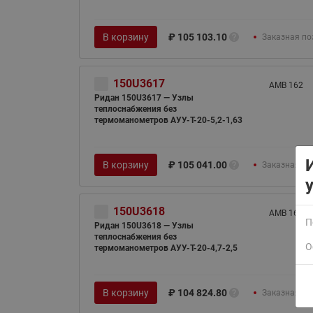
В корзину
₽
105 103.10
Заказная по
150U3617
AMB 162
Ридан 150U3617 — Узлы
теплоснабжения без
термоманометров АУУ-T-20-5,2-1,63
ВСЯ ПРОДУКЦИЯ
В корзину
₽
105 041.00
Заказная по
150U3618
AMB 162
П
Ридан 150U3618 — Узлы
теплоснабжения без
О
термоманометров АУУ-T-20-4,7-2,5
В корзину
₽
104 824.80
Заказная по