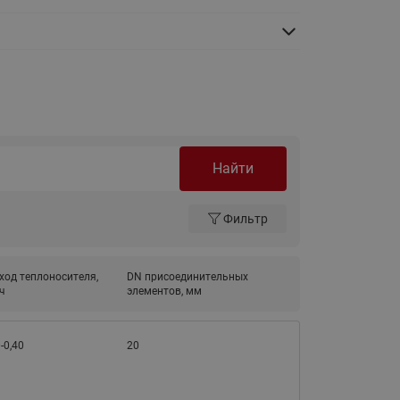
Ридан
ления
С
ые
Трубопроводная арматура
Стальные краны запорно-
регулирующие Ридан
нкты
Найти
ра
Стальные краны шаровые
запорные Ридан
Фильтр
Привод электрический АМВ
для шаровых кранов RJIP
Premium (Премиум)
ход теплоносителя,
DN присоединительных
ч
элементов, мм
Показать все
Краны шаровые чугунные
Ридан
тоты
-0,40
20
Латунные краны шаровые
ы
запорные Ридан (код
065B83xxR)