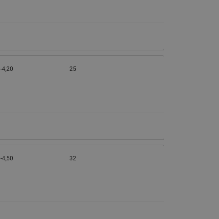
065B82xxR)
Латунные фильтры сетчатые
Ридан (код 065B82xxR)
Воздухоотводчики Airvent-R
Ридан (код 06582xxR)
-4,20
25
-4,50
32