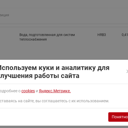
ходовыми клапанами
Преобразователь частот
Ридан RF-101
Узлы холодоснабжения с 3-
зиция
ходовыми клапанами
Узлы теплоснабжения с
комбинированным клапаном
Вода, подготовленная для систем
HRB3
0,41
AQT(F)-R
теплоснабжения
Используем куки и аналитику для
зиция
улучшения работы сайта
Вода, подготовленная для систем
HRB3
0,81
одробнее о
cookies
и
Яндекс.Метрике.
теплоснабжения
ставаясь на сайте, вы соглашаетесь с их использованием.
Понятно
зиция