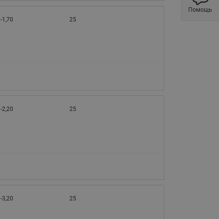
Латунные фильтры сетчатые
Помощь
Ридан (код 065B83xxR)
-1,70
25
Нержавеющие фильтры
сетчатые Ридан
Воздухоотводчики Airvent-R
(Вентиляция) Ридан (код
06583xxR)
Компенсаторы осевые
сильфонные Ридан
-2,20
25
Регуляторы давления Ридан
Клапаны редукционные Ридан
Гибкие вставки
Предохранительные клапаны
RSV
-3,20
Латунные краны шаровые
25
запорные Ридан (код