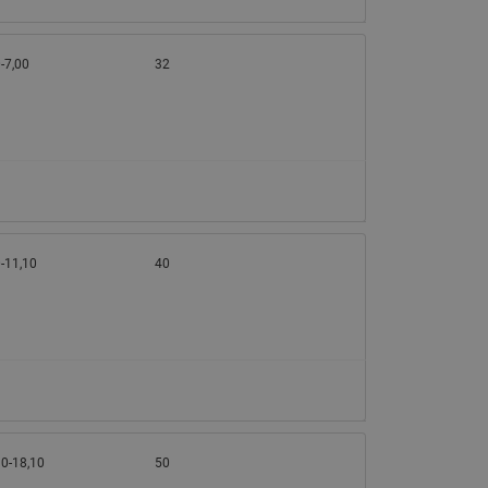
-7,00
32
-11,10
40
10-18,10
50