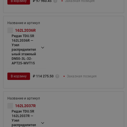
В корзину
₽
97 960.45
Заказная позиция
162L2036R
Ридан TDU.5R
162L2036R —
Узел
распределител
ьный этажный
DN50-3L-32-
APT25-MVT15
В корзину
₽
114 275.50
Заказная позиция
162L2037R
Ридан TDU.5R
162L2037R —
Узел
распределител