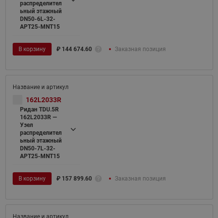
распределител
ьный этажный
DN50-6L-32-
APT25-MNT15
В корзину
₽
144 674.60
Заказная позиция
162L2033R
Ридан TDU.5R
162L2033R —
Узел
распределител
ьный этажный
DN50-7L-32-
APT25-MNT15
В корзину
₽
157 899.60
Заказная позиция