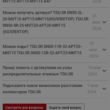
MVT15-APT15-MVT15 AA?
2024
Можно получить артикул? TDU.5R DN50-2L-
21
20-MVT15-APT15-MNT15(КОЛЛЕКТОР) TDU.5R
июн
DN50-4R-25-MVT20-APT20-MNT15
2024
(КОЛЛЕКТОР)
29
Можно коды? TDU.5R DN50-11R-32-APT25-
мая
MNT15 TDU.5R DN50-12R-32-APT25-MNT15
2024
Прошу помочь с артикулами на узлы
15 мая
распределительные этажные TDU.5R
2024
Подскажите какое межосевое расстояние
7 мая
коллекторов TDU.5R
2024
Смотреть все вопросы
Задать свой вопрос