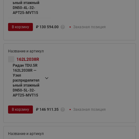
ьный этажный
DN50-4L-32-
APT25-MVT15
В корзину
₽
130 594.00
Заказная позиция
162L2038R
Ридан TDU.5R
162L2038R —
Узел
распределител
ьный этажный
DN50-5L-32-
APT25-MVT15
В корзину
₽
146 911.35
Заказная позиция