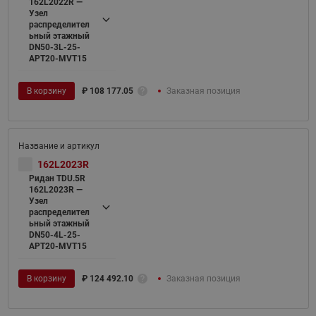
162L2022R —
Узел
распределител
ьный этажный
DN50-3L-25-
APT20-MVT15
В корзину
₽
108 177.05
Заказная позиция
162L2023R
Ридан TDU.5R
162L2023R —
Узел
распределител
ьный этажный
DN50-4L-25-
APT20-MVT15
В корзину
₽
124 492.10
Заказная позиция