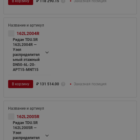
В корзину
₽
118 290.15
Заказная позиция
162L2004R
Ридан TDU.5R
162L2004R —
Узел
распределител
ьный этажный
DN50-6L-20-
APT15-MNT15
В корзину
₽
131 514.00
Заказная позиция
162L2005R
Ридан TDU.5R
162L2005R —
Узел
распределител