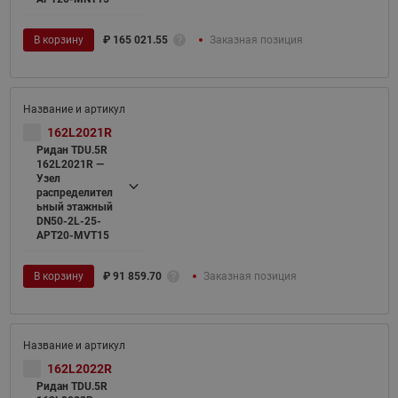
В корзину
₽
165 021.55
Заказная позиция
162L2021R
Ридан TDU.5R
162L2021R —
Узел
распределител
ьный этажный
DN50-2L-25-
APT20-MVT15
В корзину
₽
91 859.70
Заказная позиция
162L2022R
Ридан TDU.5R