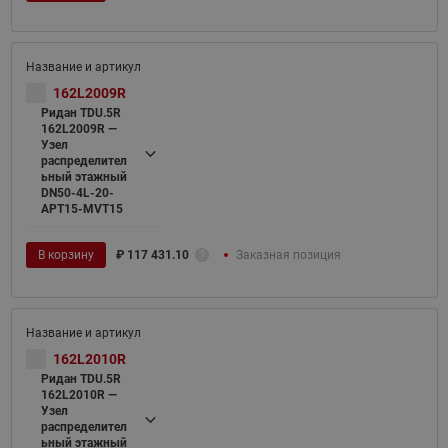
162L2009R
Ридан TDU.5R
162L2009R —
Узел
распределител
ьный этажный
DN50-4L-20-
APT15-MVT15
В корзину
₽
117 431.10
Заказная позиция
162L2010R
Ридан TDU.5R
162L2010R —
Узел
распределител
ьный этажный