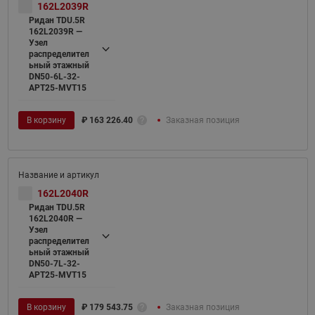
162L2039R
Ридан TDU.5R
162L2039R —
Узел
распределител
ьный этажный
DN50-6L-32-
APT25-MVT15
В корзину
₽
163 226.40
Заказная позиция
162L2040R
Ридан TDU.5R
162L2040R —
Узел
распределител
ьный этажный
DN50-7L-32-
APT25-MVT15
В корзину
₽
179 543.75
Заказная позиция