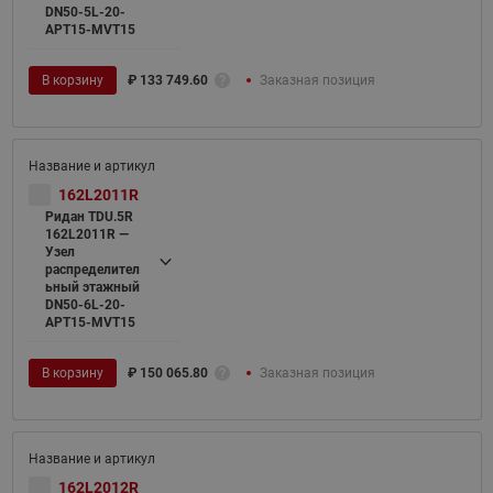
DN50-5L-20-
APT15-MVT15
В корзину
₽
133 749.60
Заказная позиция
162L2011R
Ридан TDU.5R
162L2011R —
Узел
распределител
ьный этажный
DN50-6L-20-
APT15-MVT15
В корзину
₽
150 065.80
Заказная позиция
162L2012R