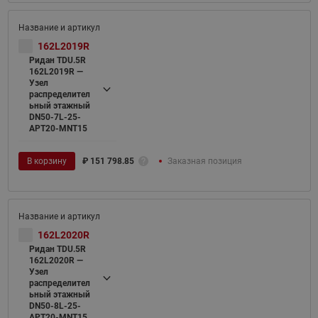
162L2019R
Ридан TDU.5R
162L2019R —
Узел
распределител
ьный этажный
DN50-7L-25-
APT20-MNT15
В корзину
₽
151 798.85
Заказная позиция
162L2020R
Ридан TDU.5R
162L2020R —
Узел
распределител
ьный этажный
DN50-8L-25-
APT20-MNT15