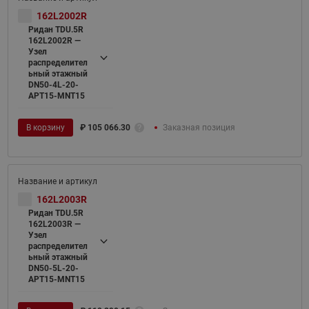
162L2002R
Ридан TDU.5R
162L2002R —
Узел
распределител
ьный этажный
DN50-4L-20-
APT15-MNT15
В корзину
₽
105 066.30
Заказная позиция
162L2003R
Ридан TDU.5R
162L2003R —
Узел
распределител
ьный этажный
DN50-5L-20-
APT15-MNT15