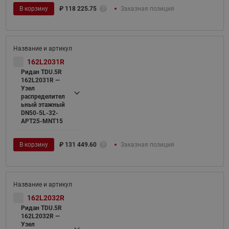
В корзину
₽
118 225.75
Заказная позиция
162L2031R
Ридан TDU.5R
162L2031R —
Узел
распределител
ьный этажный
DN50-5L-32-
APT25-MNT15
В корзину
₽
131 449.60
Заказная позиция
162L2032R
Ридан TDU.5R
162L2032R —
Узел