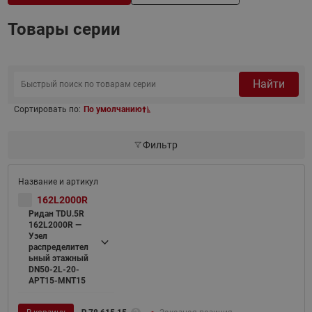
Товары серии
Найти
Сортировать по:
По умолчанию
Фильтр
162L2000R
Ридан TDU.5R
162L2000R —
Узел
распределител
ьный этажный
DN50-2L-20-
APT15-MNT15