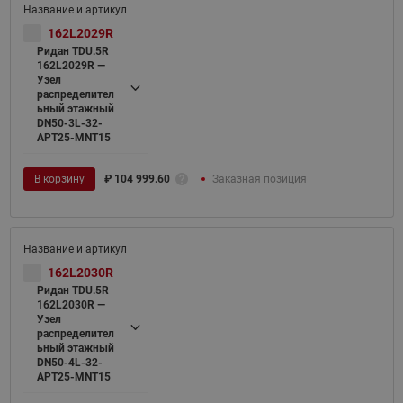
162L2029R
Ридан TDU.5R
162L2029R —
Узел
распределител
ьный этажный
DN50-3L-32-
APT25-MNT15
В корзину
₽
104 999.60
Заказная позиция
162L2030R
Ридан TDU.5R
162L2030R —
Узел
распределител
ьный этажный
DN50-4L-32-
APT25-MNT15