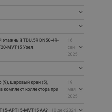
Ридан
ления
С
ые
Трубопроводная арматура
Стальные краны запорно-
й этажный TDU.5R DN50-4R-
16
регулирующие Ридан
T20-MVT15 Узел
нкты
сен
ра
Стальные краны шаровые
2025
запорные Ридан
Привод электрический АМВ
для шаровых кранов RJIP
Premium (Премиум)
(9), шаровый кран (5),
19
Показать все
Краны шаровые чугунные
 в комплект коллектора при
мая
Ридан
тоты
2025
Латунные краны шаровые
ы
запорные Ридан (код
065B83xxR)
MVT15-APT15-MVT15 AA?
10 дек 2024