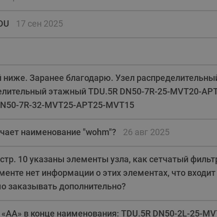
этажные для систем отоп
TDU-R Ридан
DU
17 сен 2025
Показать все
Квартирные станции ШК
Ридан
Учёт тепловой энергии
Чиллеры (холодильн
Коллекторы
машины)
Квартирные приборы учёта
распределительные
й ниже. Заранее благодарю. Узел распределительны
Чиллеры с воздушным
Распределители INDIV
елительный этажный TDU.5R DN50-7R-25-MVT20-AP
Квартирные тепловые пу
охлаждением конденсато
MyFlat
DN50-7R-32-MVT25-APT25-MVT15
Коммерческий (Общедомовой)
серии RCH
учет тепловой энергии
ачает наименование "wohm"?
Показать все
26 авг 2025
Автоматизированная система
учета энергоресурсов
стр. 10 указаны элементы узла, как сетчатый фильтр 
ументе нет информации о этих элементах, что входит
Узлы регулирования
Преобразователи час
мо заказывать дополнительно?
приточных установок
Преобразователь частот
Ридан RF-51
Узлы теплоснабжения с 3-
т «AA» в конце наименования: TDU.5R DN50-2L-25-