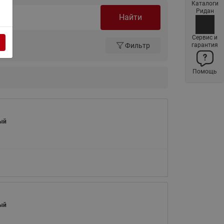
Каталоги
Латунные фильтры сетчатые
Ридан
Найти
Ридан (код 065B83xxR)
Нержавеющие фильтры
Сервис и
Фильтр
гарантия
сетчатые Ридан
Воздухоотводчики Airvent-R
Помощь
(Вентиляция) Ридан (код
06583xxR)
Компенсаторы осевые
сильфонные Ридан
ый
Регуляторы давления Ридан
Клапаны редукционные Ридан
Гибкие вставки
Предохранительные клапаны
RSV
Латунные краны шаровые
ый
запорные Ридан (код