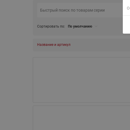
О
Сортировать по:
По умолчанию
Название и артикул