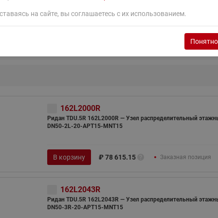
ставаясь на сайте, вы соглашаетесь с их использованием.
Понятно
162L2000R
Ридан TDU.5R 162L2000R — Узел распределительный этажн
DN50-2L-20-APT15-MNT15
В корзину
₽
78 615.15
Заказная позиция
162L2043R
Ридан TDU.5R 162L2043R — Узел распределительный этажн
DN50-3R-20-APT15-MNT15