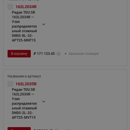
162L2034R
Ридан TDU.5R
162L2034R —
Узел
распределител
ьный этажный
DN50-8L-32-
APT25-MNT15
В корзину
₽
171 123.45
Заказная позиция
162L2035R
Ридан TDU.5R
162L2035R —
Узел
распределител
ьный этажный
DN50-2L-32-
APT25-MVT15