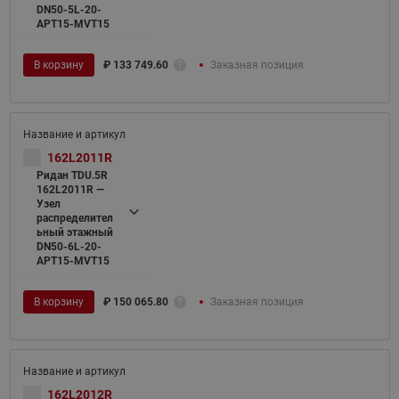
DN50-5L-20-
APT15-MVT15
В корзину
₽
133 749.60
Заказная позиция
162L2011R
Ридан TDU.5R
162L2011R —
Узел
распределител
ьный этажный
DN50-6L-20-
APT15-MVT15
В корзину
₽
150 065.80
Заказная позиция
162L2012R