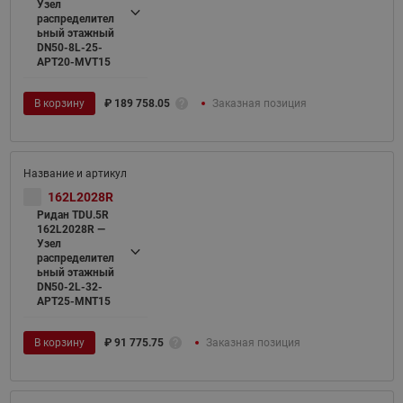
Узел
распределител
ьный этажный
DN50-8L-25-
APT20-MVT15
В корзину
₽
189 758.05
Заказная позиция
162L2028R
Ридан TDU.5R
162L2028R —
Узел
распределител
ьный этажный
DN50-2L-32-
APT25-MNT15
В корзину
₽
91 775.75
Заказная позиция