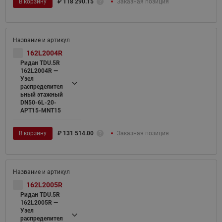
В корзину
₽
118 290.15
Заказная позиция
162L2004R
Ридан TDU.5R
162L2004R —
Узел
распределител
ьный этажный
DN50-6L-20-
APT15-MNT15
В корзину
₽
131 514.00
Заказная позиция
162L2005R
Ридан TDU.5R
162L2005R —
Узел
распределител