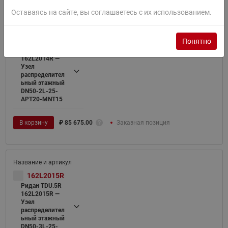
Оставаясь на сайте, вы соглашаетесь с их использованием.
162L2014R
Понятно
Ридан TDU.5R
162L2014R —
Узел
распределител
ьный этажный
DN50-2L-25-
APT20-MNT15
В корзину
₽
85 675.00
Заказная позиция
162L2015R
Ридан TDU.5R
162L2015R —
Узел
распределител
ьный этажный
DN50-3L-25-