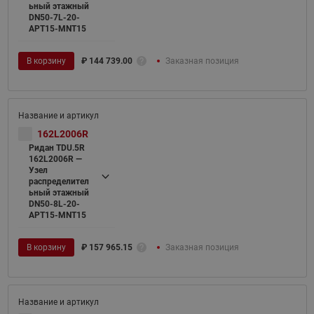
ьный этажный
DN50-7L-20-
APT15-MNT15
В корзину
₽
144 739.00
Заказная позиция
162L2006R
Ридан TDU.5R
162L2006R —
Узел
распределител
ьный этажный
DN50-8L-20-
APT15-MNT15
В корзину
₽
157 965.15
Заказная позиция