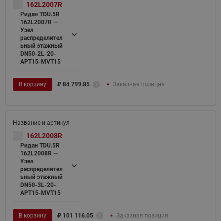
162L2007R
Ридан TDU.5R
162L2007R —
Узел
распределител
ьный этажный
DN50-2L-20-
APT15-MVT15
В корзину
₽
84 799.85
Заказная позиция
162L2008R
Ридан TDU.5R
162L2008R —
Узел
распределител
ьный этажный
DN50-3L-20-
APT15-MVT15
В корзину
₽
101 116.05
Заказная позиция