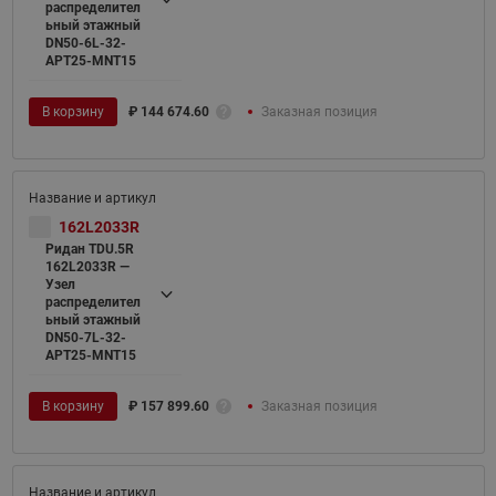
распределител
ьный этажный
DN50-6L-32-
APT25-MNT15
В корзину
₽
144 674.60
Заказная позиция
162L2033R
Ридан TDU.5R
162L2033R —
Узел
распределител
ьный этажный
DN50-7L-32-
APT25-MNT15
В корзину
₽
157 899.60
Заказная позиция