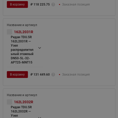
В корзину
₽
118 225.75
Заказная позиция
162L2031R
Ридан TDU.5R
162L2031R —
Узел
распределител
ьный этажный
DN50-5L-32-
APT25-MNT15
В корзину
₽
131 449.60
Заказная позиция
162L2032R
Ридан TDU.5R
162L2032R —
Узел