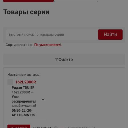
Товары серии
Найти
Сортировать по:
По умолчанию
Фильтр
162L2000R
Ридан TDU.5R
162L2000R —
Узел
распределител
ьный этажный
DN50-2L-20-
APT15-MNT15