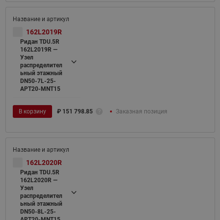
162L2019R
Ридан TDU.5R
162L2019R —
Узел
распределител
ьный этажный
DN50-7L-25-
APT20-MNT15
В корзину
₽
151 798.85
Заказная позиция
162L2020R
Ридан TDU.5R
162L2020R —
Узел
распределител
ьный этажный
DN50-8L-25-
APT20-MNT15