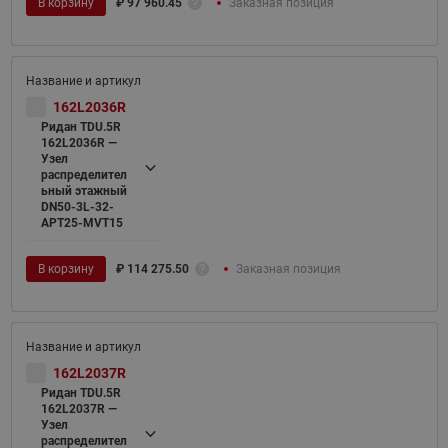
В корзину
₽
97 960.45
Заказная позиция
162L2036R
Ридан TDU.5R
162L2036R —
Узел
распределител
ьный этажный
DN50-3L-32-
APT25-MVT15
В корзину
₽
114 275.50
Заказная позиция
162L2037R
Ридан TDU.5R
162L2037R —
Узел
распределител