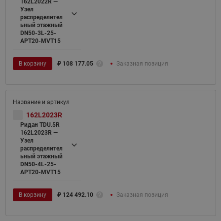
162L2022R —
Узел
распределител
ьный этажный
DN50-3L-25-
APT20-MVT15
В корзину
₽
108 177.05
Заказная позиция
162L2023R
Ридан TDU.5R
162L2023R —
Узел
распределител
ьный этажный
DN50-4L-25-
APT20-MVT15
В корзину
₽
124 492.10
Заказная позиция