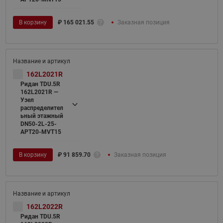
В корзину
₽
165 021.55
Заказная позиция
162L2021R
Ридан TDU.5R
162L2021R —
Узел
распределител
ьный этажный
DN50-2L-25-
APT20-MVT15
В корзину
₽
91 859.70
Заказная позиция
162L2022R
Ридан TDU.5R