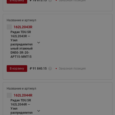
В корзину
₽
78 615.15
Заказная позиция
162L2043R
Ридан TDU.5R
162L2043R —
Узел
распределител
ьный этажный
DN50-3R-20-
APT15-MNT15
В корзину
₽
91 840.15
Заказная позиция
162L2044R
Ридан TDU.5R
162L2044R —
Узел
распределител