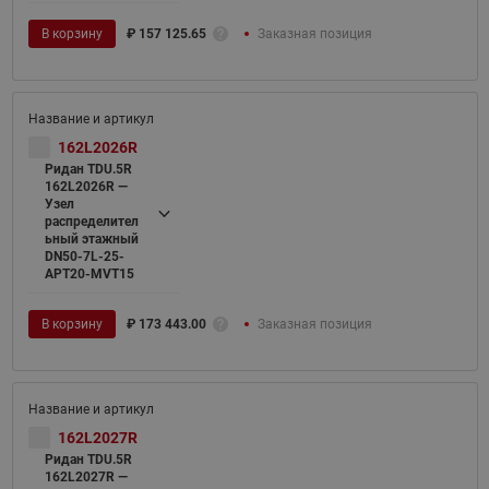
В корзину
₽
157 125.65
Заказная позиция
162L2026R
Ридан TDU.5R
162L2026R —
Узел
распределител
ьный этажный
DN50-7L-25-
APT20-MVT15
В корзину
₽
173 443.00
Заказная позиция
162L2027R
Ридан TDU.5R
162L2027R —