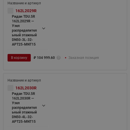
162L2029R
Ридан TDU.5R
162L2029R —
Узел
распределител
ьный этажный
DN50-3L-32-
APT25-MNT15
В корзину
₽
104 999.60
Заказная позиция
162L2030R
Ридан TDU.5R
162L2030R —
Узел
распределител
ьный этажный
DN50-4L-32-
APT25-MNT15