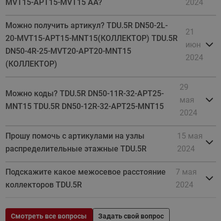
MVT15-APT15-MVT15 AA?
2024
Можно получить артикул? TDU.5R DN50-2L-
21
20-MVT15-APT15-MNT15(КОЛЛЕКТОР) TDU.5R
июн
DN50-4R-25-MVT20-APT20-MNT15
2024
(КОЛЛЕКТОР)
29
Можно коды? TDU.5R DN50-11R-32-APT25-
мая
MNT15 TDU.5R DN50-12R-32-APT25-MNT15
2024
Прошу помочь с артикулами на узлы
15 мая
распределительные этажные TDU.5R
2024
Подскажите какое межосевое расстояние
7 мая
коллекторов TDU.5R
2024
Смотреть все вопросы
Задать свой вопрос