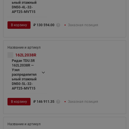
ьный этажный
DN50-4L-32-
APT25-MVT15
В корзину
₽
130 594.00
Заказная позиция
162L2038R
Ридан TDU.5R
162L2038R —
Узел
распределител
ьный этажный
DN50-5L-32-
APT25-MVT15
В корзину
₽
146 911.35
Заказная позиция