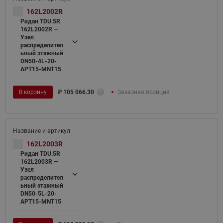
162L2002R
Ридан TDU.5R
162L2002R —
Узел
распределител
ьный этажный
DN50-4L-20-
APT15-MNT15
В корзину
₽
105 066.30
Заказная позиция
162L2003R
Ридан TDU.5R
162L2003R —
Узел
распределител
ьный этажный
DN50-5L-20-
APT15-MNT15