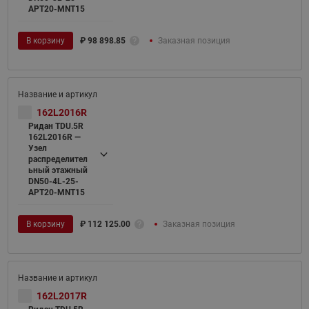
APT20-MNT15
В корзину
₽
98 898.85
Заказная позиция
162L2016R
Ридан TDU.5R
162L2016R —
Узел
распределител
ьный этажный
DN50-4L-25-
APT20-MNT15
В корзину
₽
112 125.00
Заказная позиция
162L2017R