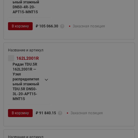
ьный этажный
DN50-4R-20-
APT15-MNT15
В корзину
₽
105 066.30
Заказная позиция
162L2001R
Ридан TDU.5R
162L2001R —
Узел
распределител
ьный этажный
TDU.5R DN50-
3L-20-APT15-
MNT15
В корзину
₽
91 840.15
Заказная позиция