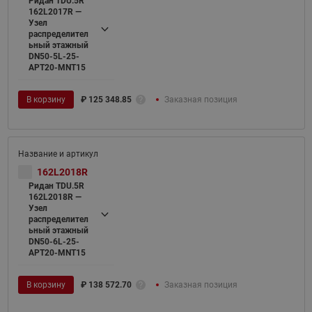
Ридан TDU.5R
162L2017R —
Узел
распределител
ьный этажный
DN50-5L-25-
APT20-MNT15
В корзину
₽
125 348.85
Заказная позиция
162L2018R
Ридан TDU.5R
162L2018R —
Узел
распределител
ьный этажный
DN50-6L-25-
APT20-MNT15
В корзину
₽
138 572.70
Заказная позиция