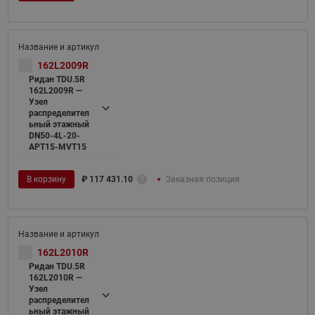
162L2009R
Ридан TDU.5R
162L2009R —
Узел
распределител
ьный этажный
DN50-4L-20-
APT15-MVT15
В корзину
₽
117 431.10
Заказная позиция
162L2010R
Ридан TDU.5R
162L2010R —
Узел
распределител
ьный этажный