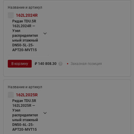
162L2024R
Ридан TDU.5R
162L2024R —
Узел
распределител
ьный этажный
DN50-5L-25-
APT20-MVT15
В корзину
₽
140 808.30
Заказная позиция
162L2025R
Ридан TDU.5R
162L2025R —
Узел
распределител
ьный этажный
DN50-6L-25-
APT20-MVT15