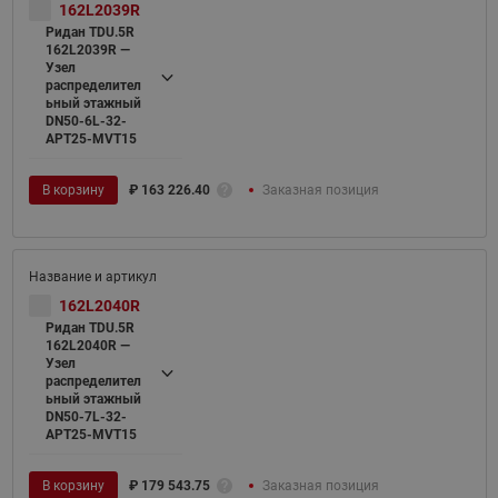
162L2039R
Ридан TDU.5R
162L2039R —
Узел
распределител
ьный этажный
DN50-6L-32-
APT25-MVT15
В корзину
₽
163 226.40
Заказная позиция
162L2040R
Ридан TDU.5R
162L2040R —
Узел
распределител
ьный этажный
DN50-7L-32-
APT25-MVT15
В корзину
₽
179 543.75
Заказная позиция