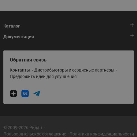
Каталог
Документация
Тепловая автоматика
Холодильная техника
HeatPlatform (Тепловая платформа)
Обратная связь
Приводная техника
Полезные программы и инструменты
Контакты
Дистрибьюторы и сервисные партнеры
Промышленная автоматика
Условия поставки
Предложить идеи для улучшения
Теплый пол и снеготаяние
Политика по использованию ТЗ Ридан
Теплообменное оборудование
Насосное оборудование
Коттеджная автоматика
Системы водоснабжения
© 2009-2026 Ридан
Пользовательское соглашение
Политика конфиденциальности