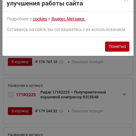
улучшения работы сайта
В корзину
₽
1 009 554.83
Заказная позиция
Подробнее о
cookies
и
Яндекс.Метрике.
Оставаясь на сайте, вы соглашаетесь с их использованием.
Ридан 171R2224 — Полугерметичный
171R2224
Понятно
поршневой компрессор R2D3E4B
В корзину
₽
176 767.10
Заказная позиция
Ридан 171R2225 — Полугерметичный
171R2225
поршневой компрессор R2C5E4B
В корзину
₽
179 540.32
Заказная позиция