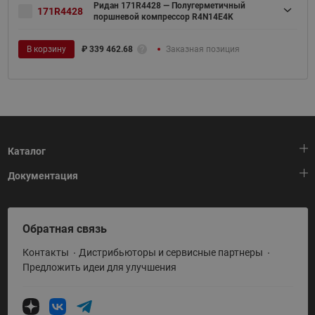
Ридан 171R4428 — Полугерметичный
171R4428
поршневой компрессор R4N14E4K
В корзину
₽
339 462.68
Заказная позиция
Каталог
Документация
Тепловая автоматика
Холодильная техника
HeatPlatform (Тепловая платформа)
Обратная связь
Приводная техника
Полезные программы и инструменты
Контакты
Дистрибьюторы и сервисные партнеры
Промышленная автоматика
Условия поставки
Предложить идеи для улучшения
Теплый пол и снеготаяние
Политика по использованию ТЗ Ридан
Теплообменное оборудование