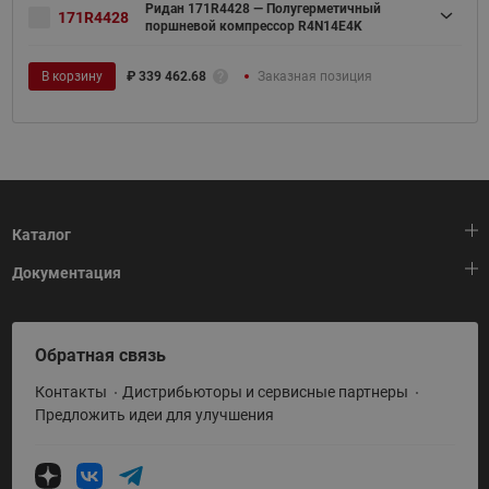
Ридан 171R4428 — Полугерметичный
171R4428
поршневой компрессор R4N14E4K
В корзину
₽
339 462.68
Заказная позиция
Каталог
Документация
Тепловая автоматика
Холодильная техника
HeatPlatform (Тепловая платформа)
Обратная связь
Приводная техника
Полезные программы и инструменты
Контакты
Дистрибьюторы и сервисные партнеры
Промышленная автоматика
Условия поставки
Предложить идеи для улучшения
Теплый пол и снеготаяние
Политика по использованию ТЗ Ридан
Теплообменное оборудование