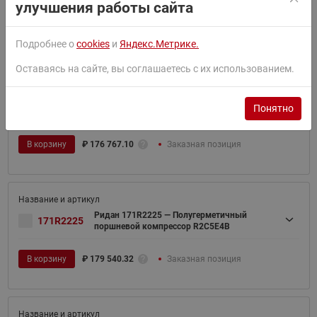
улучшения работы сайта
В корзину
₽
1 009 554.83
Заказная позиция
Подробнее о
cookies
и
Яндекс.Метрике.
Оставаясь на сайте, вы соглашаетесь с их использованием.
Ридан 171R2224 — Полугерметичный
171R2224
Понятно
поршневой компрессор R2D3E4B
В корзину
₽
176 767.10
Заказная позиция
Ридан 171R2225 — Полугерметичный
171R2225
поршневой компрессор R2C5E4B
В корзину
₽
179 540.32
Заказная позиция