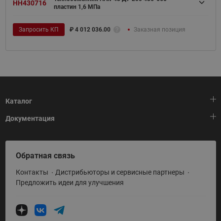
HH430716
пластин 1,6 МПа
Запросить КП
₽
4 012 036.00
Заказная позиция
Каталог
Документация
Тепловая автоматика
Холодильная техника
HeatPlatform (Тепловая платформа)
Обратная связь
Приводная техника
Полезные программы и инструменты
Контакты
Дистрибьюторы и сервисные партнеры
Промышленная автоматика
Условия поставки
Предложить идеи для улучшения
Теплый пол и снеготаяние
Политика по использованию ТЗ Ридан
Теплообменное оборудование