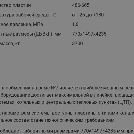
Насосы циркуляционные с
Насосные станции Water
комбинированные
ество пластин
486-665
мокрым ротором RW Ридан
тип CW и PW
Клапаны и электроприводы
атура рабочей среды, °С
от -25 до +180
Насосы одноступенчатые
Насосные станции Water
для автоматизации местных
тное давление, МПа
1,6
вертикальные ин-лайн RV
тип FS
вентиляционных установок
Ридан
итные размеры (ШхВхГ), мм
770х1497х4235
Насосные станции Water
Аксессуары для регулирующих
Насосы вертикальные
тип PM
клапанов
масса, кг
3700
многоступенчатые RMV Ридан
Показать все
Дренажная насосная ста
Показать все
Насосы горизонтальные
Узел учета огнетушащего
многоступенчатые RMHI Ридан
вещества
Насосы циркуляционные с
Блочные холодильные
Коллекторы и
мокрым ротором и
узлы
распределительные 
плообменник на раме №7 является наиболее мощным реш
электронным регулированием
Стандартные блочные
Шкаф с индивидуальным
RWE Ридан
. Оборудование достигает максимальной в линейке площад
холодильные узлы Ридан
ввода ШКСО-1 Ридан
темах, котельных и центральных тепловых пунктах (ЦТП).
Насосы погружные дренажные
Узлы распределительные
RD Ридан
 параметрам системы доступны пластины с типами канало
этажные для систем
льное соответствие технологическим требованиям.
водоснабжения WDU.3R
обладает габаритными размерами 770×1497×4235 мм при ма
Узлы распределительные