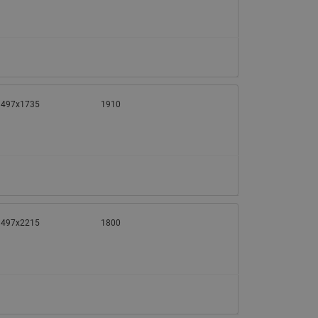
1497х1735
1910
1497х2215
1800