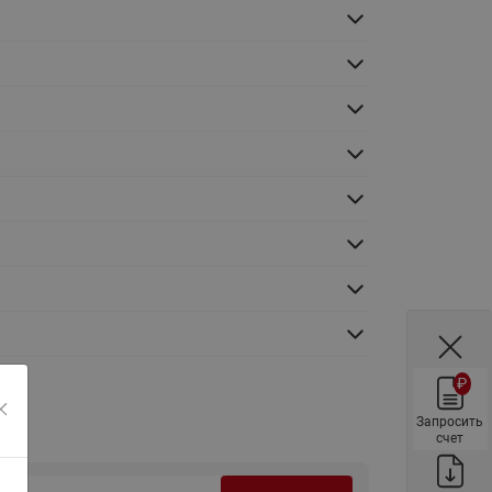
ы
Нержавеющие краны шаровые
запорные Ридан
Затворы дисковые Ридан
Латунные обратные клапаны
Ридан
Чугунные обратные клапаны/
затворы Ридан
Нержавеющие обратные
клапаны Ридан
Фильтры сетчатые Ридан ФСФ
Балансировочные клапаны для
наружных систем
₽
Сильфонные компенсаторы
для наружных систем
Запросить
счет
Фильтры сетчатые Ридан ФСФ
для наружных систем