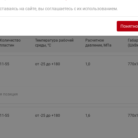
ставаясь на сайте, вы соглашаетесь с их использованием.
Понятно
Количество
Температура рабочей
Расчетное
Габа
пластин
среды, °С
давление, МПа
(ШхВх
11-55
от -25 до +180
1,0
770х
я позиция
11-55
от -25 до +180
1,6
770х