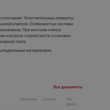
Ридан
ления
 уплотнения. Уплотнительные элементы
С
ванной клипсой. Особенностью системы
ые
Трубопроводная арматура
еханизмом. При монтаже клипса
вая контроль корректности установки.
Стальные краны запорно-
нарной плите.
регулирующие Ридан
нкты
ра
Стальные краны шаровые
оляционными материалами,
запорные Ридан
Привод электрический АМВ
для шаровых кранов RJIP
Premium (Премиум)
Показать все
Краны шаровые чугунные
Все документы
Ридан
тоты
Латунные краны шаровые
Обновлено
Скачать
Тип
ы
запорные Ридан (код
файла
065B83xxR)