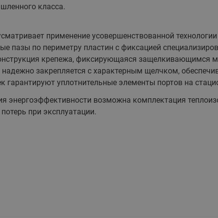
шленного класса.
этажные для систем отоп
TDU-R Ридан
Показать все
сматривает применение усовершенствованной технологии
Квартирные станции ШК
ые пазы по периметру пластин с фиксацией специализиро
Ридан
Учёт тепловой энергии
Чиллеры (холодильн
конструкция крепежа, фиксирующаяся защелкивающимся м
Коллекторы
машины)
и надежно закрепляется с характерным щелчком, обеспечи
Квартирные приборы учёта
распределительные
к гарантируют уплотнительные элементы портов на стацио
Чиллеры с воздушным
Распределители INDIV
Квартирные тепловые пу
охлаждением конденсато
я энергоэффективности возможна комплектация теплоиз
MyFlat
Коммерческий (Общедомовой)
серии RCH
потерь при эксплуатации.
учет тепловой энергии
Показать все
Автоматизированная система
учета энергоресурсов
Узлы регулирования
Преобразователи час
приточных установок
Преобразователь частот
Ридан RF-51
Узлы теплоснабжения с 3-