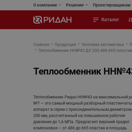
О компании
Решения
Проектировщикам
Ридан сегодня
Применения и решения
Личный кабинет
Каталог
Стандарты качества
Реализованные проекты
Программы для 
Тепловой пункт
Карьера
Тепловая автоматика
Каталоги и посо
Тепловая автоматика
Главная
Продукция
Тепловая автоматика
П
Теплообменник НН№43 ДУ 200 486-665 пластин
Автоматизация
Новости
Холодильная техника
Чертежи и BIM (
Холодильная техника
Отопление
Контакты
Приводная техника
Обучающая пла
Приводная техника
Теплообменник НН№43 
Водоснабжение
Промышленная автоматика
Промышленная автоматика
Холодильная техника
Теплый пол и снеготаяние
Кондиционирование и тепло-
Теплообменник Ридан НН№43 на максимальной р
холодоснабжение
Теплообменное оборудование
№7 — это самый мощный разборный пластинчат
аппарат в серии с присоединительным диаметром
Насосы
Насосное оборудование
200 мм, рассчитанный на повышенное рабочее
давление до 1,6 МПа. Предлагает верхний предел
Переподбор оборудования
Коттеджная автоматика
компоновки — от 486 до 665 пластин и площадь