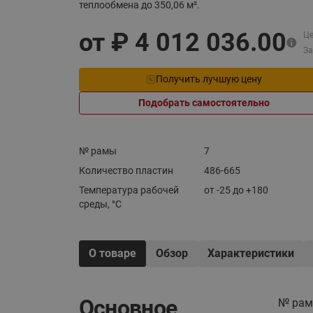
теплообмена до 350,06 м².
Электрообогрев
Системы водоснабжения
от ₽
4 012 036.00
Це
За
Получить лучшую цену
Подобрать самостоятельно
№ рамы
7
Количество пластин
486-665
Температура рабочей
от -25 до +180
среды, °С
О товаре
Обзор
Характеристики
Основное
№ ра