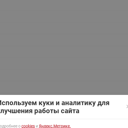
ходовыми клапанами
Преобразователь частот
Ридан RF-101
Узлы холодоснабжения с 3-
ходовыми клапанами
Узлы теплоснабжения с
комбинированным клапаном
AQT(F)-R
Используем куки и аналитику для
улучшения работы сайта
одробнее о
cookies
и
Яндекс.Метрике.