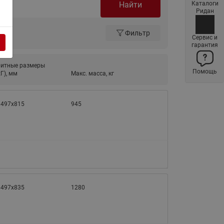
Найти
Каталоги
Латунные фильтры сетчатые
Ридан
Ридан (код 065B83xxR)
Фильтр
Нержавеющие фильтры
Сервис и
гарантия
сетчатые Ридан
Воздухоотводчики Airvent-R
ритные размеры
Помощь
(Вентиляция) Ридан (код
Г), мм
Макс. масса, кг
06583xxR)
Компенсаторы осевые
1497х815
945
сильфонные Ридан
Регуляторы давления Ридан
Клапаны редукционные Ридан
Гибкие вставки
Предохранительные клапаны
RSV
1497х835
1280
Латунные краны шаровые
запорные Ридан (код