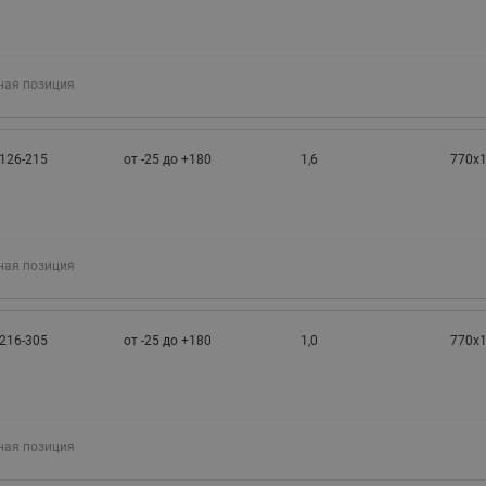
ная позиция
126-215
от -25 до +180
1,6
770х
ная позиция
216-305
от -25 до +180
1,0
770х
ная позиция