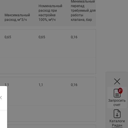
Минимальный
Ридан
ления
Номинальный
перепад
расход при
требуемый для
Максимальный
настройке
работы
расход, м^3/ч
100%, м³/ч
клапана, бар
С
ые
Трубопроводная арматура
0,65
0,65
0,16
Стальные краны запорно-
регулирующие Ридан
нкты
ра
Стальные краны шаровые
запорные Ридан
Привод электрический АМВ
для шаровых кранов RJIP
1,1
1,1
0,16
Premium (Премиум)
₽
Показать все
Краны шаровые чугунные
Запросить
Ридан
счет
тоты
Латунные краны шаровые
ы
запорные Ридан (код
Каталоги
065B83xxR)
Ридан