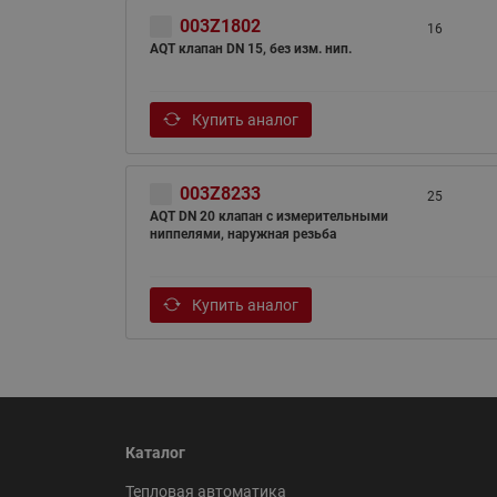
003Z1802
16
AQT клапан DN 15, без изм. нип.
Купить аналог
003Z8233
25
AQT DN 20 клапан с измерительными
ниппелями, наружная резьба
Купить аналог
Каталог
Тепловая автоматика