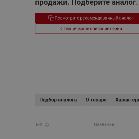
продажи. Подберите аналог.
Электрообогрев
Системы водоснабжения
Посмотрите рекомендованный аналог
Техническое описание серии
Подбор аналога
О товаре
Характер
Тип
Название