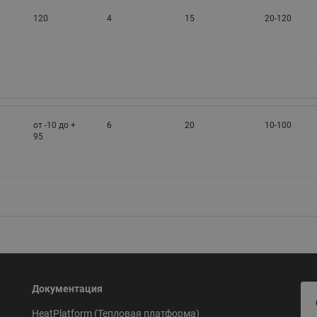
120
4
15
20-120
от -10 до +
6
20
10-100
95
Документация
HeatPlatform (Тепловая платформа)