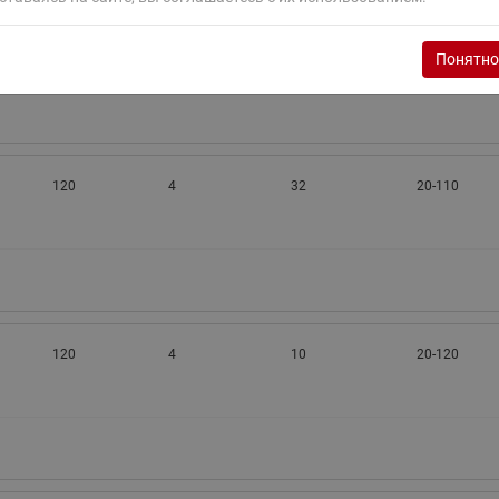
ходовыми клапанами
120
4
25
Преобразователь частот
20-110
Ридан RF-101
Узлы холодоснабжения с 3-
Понятно
ходовыми клапанами
Узлы теплоснабжения с
комбинированным клапаном
AQT(F)-R
120
4
32
20-110
120
4
10
20-120