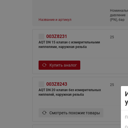
Номиналь
давление
Название и артикул
(PN), бар
003Z8231
25
AQT DN 15 клапан с измерительными
ниппелями, наружная резьба
Купить аналог
003Z8243
25
AQT DN 20 клапан без измерительных
ниппелей, наружная резьба
Смотреть похожие товары
П
О