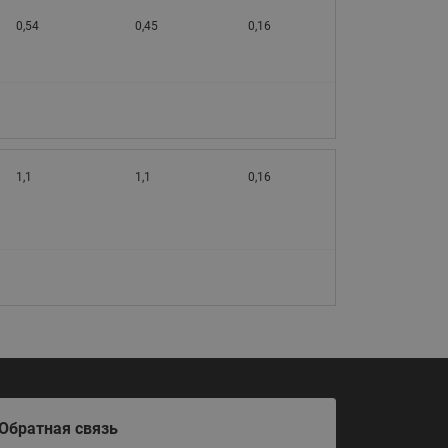
065B82xxR)
0,54
0,45
0,16
Латунные фильтры сетчатые
Ридан (код 065B82xxR)
Воздухоотводчики Airvent-R
Ридан (код 06582xxR)
1,1
1,1
0,16
Обратная связь