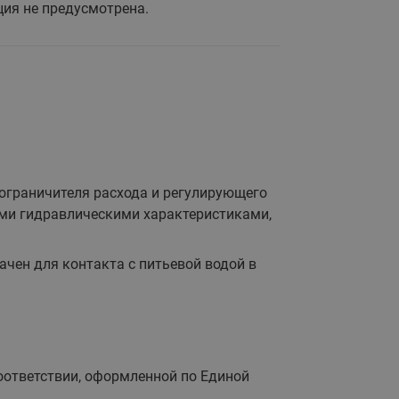
065B82xxR)
ция не предусмотрена.
Латунные фильтры сетчатые
Ридан (код 065B82xxR)
Воздухоотводчики Airvent-R
Ридан (код 06582xxR)
ограничителя расхода и регулирующего
ыми гидравлическими характеристиками,
чен для контакта с питьевой водой в
оответствии, оформленной по Единой