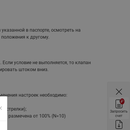
ы
Нержавеющие краны шаровые
запорные Ридан
Затворы дисковые Ридан
указанной в паспорте, осмотреть на
Латунные обратные клапаны
 положения к другому.
Ридан
Чугунные обратные клапаны/
затворы Ридан
 Если условие не выполняется, то клапан
Нержавеющие обратные
клапаны Ридан
тировать штоком вниз.
Фильтры сетчатые Ридан ФСФ
Балансировочные клапаны для
наружных систем
зменения настроек необходимо:
₽
Сильфонные компенсаторы
ой стрелки);
для наружных систем
Запросить
не размечена от 100% (N=10)
счет
Фильтры сетчатые Ридан ФСФ
для наружных систем