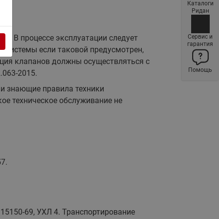
Каталоги
Латунные фильтры сетчатые
Ридан
Ридан (код 065B83xxR)
Нержавеющие фильтры
ия. В процессе эксплуатации следует
Сервис и
гарантия
сетчатые Ридан
м системы если таковой предусмотрен,
тация клапанов должны осуществляться с
Воздухоотводчики Airvent-R
Помощь
(Вентиляция) Ридан (код
063-2015.
06583xxR)
 и знающие правила техники
Компенсаторы осевые
ое техническое обслуживание не
сильфонные Ридан
Регуляторы давления Ридан
Клапаны редукционные Ридан
Гибкие вставки
7.
Предохранительные клапаны
RSV
Латунные краны шаровые
запорные Ридан (код
15150-69, УХЛ 4. Транспортирование