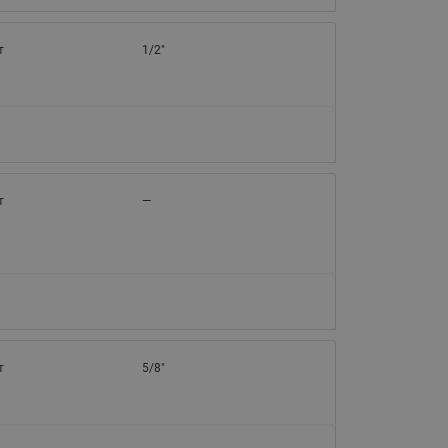
т
1/2"
т
—
т
5/8"