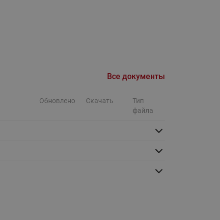
Ридан
ления
С
ые
Трубопроводная арматура
Стальные краны запорно-
Все документы
регулирующие Ридан
нкты
ра
Стальные краны шаровые
Обновлено
Скачать
Тип
запорные Ридан
файла
Привод электрический АМВ
для шаровых кранов RJIP
Premium (Премиум)
Показать все
Краны шаровые чугунные
Ридан
тоты
Латунные краны шаровые
ы
запорные Ридан (код
065B83xxR)