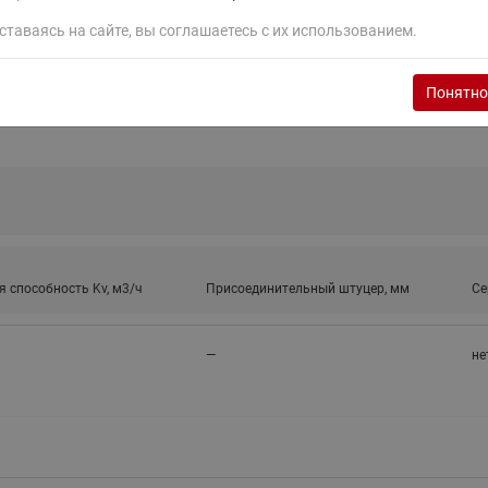
ставаясь на сайте, вы соглашаетесь с их использованием.
Понятно
 способность Kv, м3/ч
Присоединительный штуцер, мм
Се
—
не