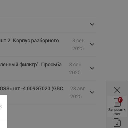
ы
Нержавеющие краны шаровые
запорные Ридан
Затворы дисковые Ридан
Латунные обратные клапаны
Ридан
шт 2. Корпус разборного
8 сен
Чугунные обратные клапаны/
2025
затворы Ридан
Нержавеющие обратные
вленный фильтр". Просьба
8 сен
клапаны Ридан
2025
Фильтры сетчатые Ридан ФСФ
Балансировочные клапаны для
OSS» шт -4 009G7020 (GBC
28 авг
наружных систем
2025
₽
Сильфонные компенсаторы
для наружных систем
Запросить
счет
Фильтры сетчатые Ридан ФСФ
для наружных систем