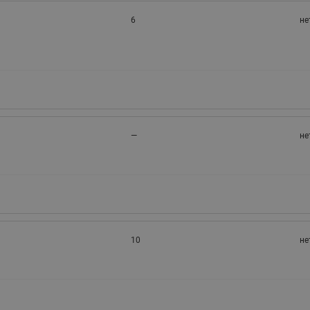
6
не
—
не
10
не