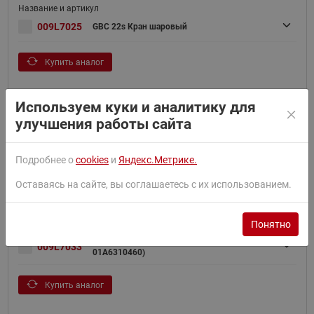
009L7025
GBC 22s Кран шаровый
Купить аналог
Используем куки и аналитику для
улучшения работы сайта
009L7026
GBC 28s Кран шаровой
Подробнее о
cookies
и
Яндекс.Метрике.
Купить аналог
Оставаясь на сайте, вы соглашаетесь с их использованием.
Понятно
GBC 28s Кран шаровой(пр. класс
009L7033
01A6310460)
Купить аналог