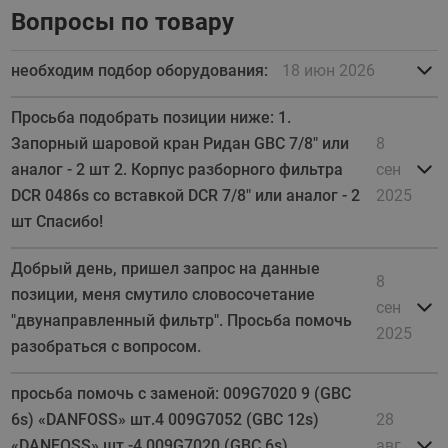
Вопросы по товару
необходим подбор оборудования:
18 июн 2026
Просьба подобрать позиции ниже: 1.
Запорный шаровой кран Ридан GBC 7/8" или
8
аналог - 2 шт 2. Корпус разборного фильтра
сен
DCR 0486s со вставкой DCR 7/8" или аналог - 2
2025
шт Спасибо!
Добрый день, пришел запрос на данные
8
позиции, меня смутило словосочетание
сен
"двунаправленный фильтр". Просьба помочь
2025
разобраться с вопросом.
просьба помочь с заменой: 009G7020 9 (GBC
6s) «DANFOSS» шт.4 009G7052 (GBC 12s)
28
«DANFOSS» шт -4 009G7020 (GBC 6s)
авг