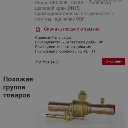
Заказная позиция
Ридан GBC 009L7053R — Запорный
шаровой кран, DN15,
присоединительные патрубки 5/8" с
портом, под пайку ODF
Скачать письмо о замене
Сервисный штуцер:
да
Присоединительные патрубки, дюйм:
5/8"
Присоединительные патрубки, мм:
-
Пропускная способность Kv, м3/ч:
11
В корзину
₽
2 760.34
Похожая
группа
товаров